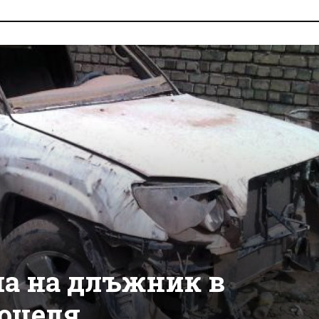
а на длъжник в
 оцеля