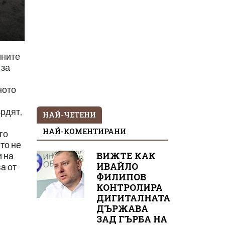
ините
 за
ното
ърдят,
НАЙ-ЧЕТЕНИ
НАЙ-КОМЕНТИРАНИ
го
то не
ВИЖТЕ КАК
и на
ИВАЙЛО
а от
ФИЛИПОВ
КОНТРОЛИРА
ДИГИТАЛНАТА
ДЪРЖАВА
ЗАД ГЪРБА НА