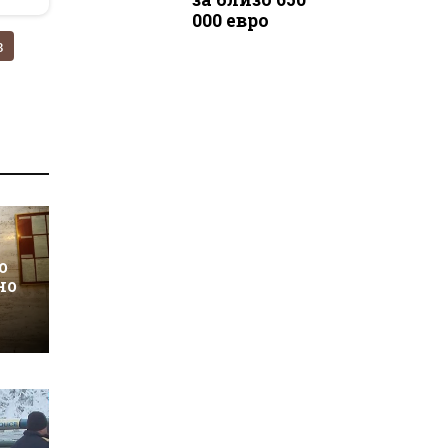
000 евро
в
о
но