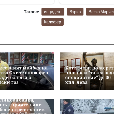
Тагове:
инцидент
Взрив
Веско Мирче
Калофер
ксозният майбах на
Хотелиери по морет
тьо Очите опожарен
плащали "такса вод
ради балони с
спокойствие" до 30
йски газ
хил. лева
линска банда,
изък приятел или
бовен триъгълник