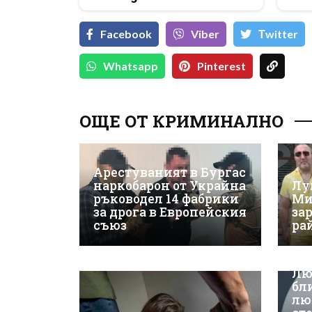
Facebook
Viber
Тwitter
Whatsapp
Pinterest
ОЩЕ ОТ КРИМИНАЛНО
Арестуваният в Бургас
наркобарон от Украйна
Лу
ръководел 14 фабрики
Ми
за дрога в Европейския
за
съюз
ра
Лю
бл
лю