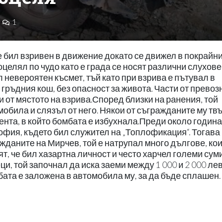
1
 бил взривен в движение докато се движел в покрайн
целял по чудо като е града се носят различни слухове
 невероятен късмет, тъй като при взрива е пътувал в
 гръдния кош, без опасност за живота. Части от превоз
и от мястото на взрива.Според близки на ранения, той
мобила и слязъл от него. Някои от съгражданите му тв
мента, в който бомбата е избухнала.Преди около година
София, където бил служител на „Топлофикация“. Тогава 
жданите на Мирчев, той е натрупал много дългове, кои
, че бил хазартна личност и често харчел големи сум
и, той започнал да иска заеми между 1 000 и 2 000 лев
ата е заложена в автомобила му, за да бъде сплашен.