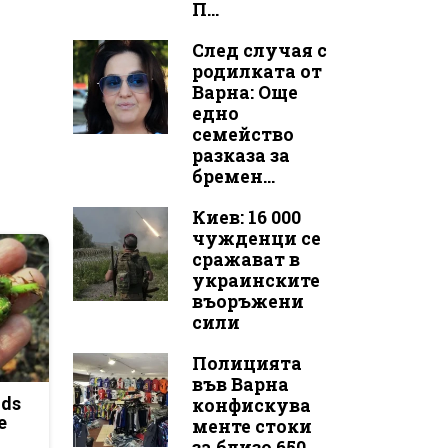
П...
След случая с
родилката от
Варна: Още
едно
семейство
разказа за
бремен...
Киев: 16 000
чужденци се
сражават в
украинските
въоръжени
сили
Полицията
във Варна
ods
конфискува
e
менте стоки
за близо 650