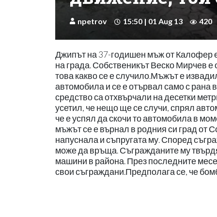
npetrov
15:50 | 01 Aug 13
420
Джипът на 37-годишен мъж от Калофер е
на града. Собственикът Веско Мирчев е о
това какво се е случило.Мъжът е извадил
автомобила и се е отървал само с рана в
средство са отхвърчали на десетки метр
усетил, че нещо ще се случи, спрял авто
че е успял да скочи то автомобила в мо
мъжът се е върнал в родния си град от 
напуснала и съпругата му. Според съгра
може да връща. Съгражданите му твърдят
машини в района. През последните месец
свои съграждани.Предполага се, че бомб