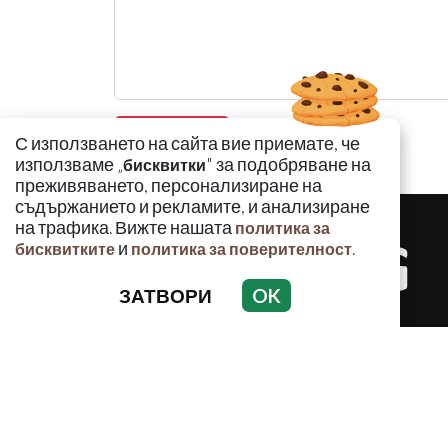
С използването на сайта вие приемате, че
използваме „
" за подобряване на
бисквитки
преживяването, персонализиране на
съдържанието и рекламите, и анализиране
на трафика. Вижте нашата
политика за
и
.
бисквитките
политика за поверителност
ЗАТВОРИ
OK
КРИМИНАЛ
Използването и публикуването на част или ц
разрешение на Медийна група Асмара ЕООД 