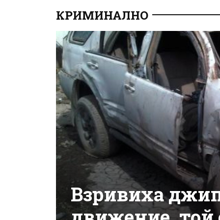
КРИМИНАЛНО
Взривиха джип
движение, той