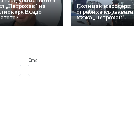
оят зад убийството в
ил „Петрохан“ на
Полицаи мародери
лионера Владо
ограбиха кървавата
гатото?
хижа „Петрохан“
Email