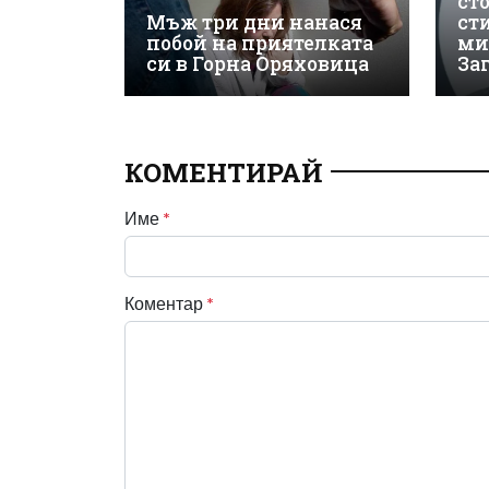
ст
Мъж три дни нанася
ст
побой на приятелката
ми
си в Горна Оряховица
За
КОМЕНТИРАЙ
Име
*
Коментар
*