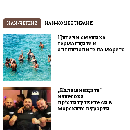
НАЙ-ЧЕТЕНИ
НАЙ-КОМЕНТИРАНИ
Цигани смениха
германците и
англичаните на морето
„Калашниците“
изнесоха
пр*ститутките си в
морските курорти