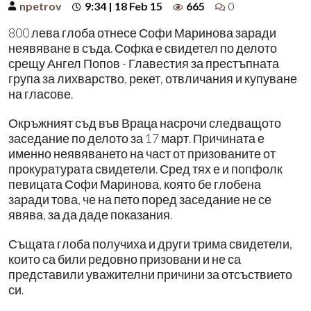
npetrov
9:34 | 18 Feb 15
665
0
800 лева глоба отнесе Софи Маринова заради
неявяване в съда. Софка е свидетел по делото
срещу Ангел Попов - Главестия за престъпната
група за лихварство, рекет, отвличания и купуване
на гласове.
Окръжният съд във Враца насрочи следващото
заседание по делото за 17 март. Причината е
именно неявяването на част от призованите от
прокуратурата свидетели. Сред тях е и попфолк
певицата Софи Маринова, която бе глобена
заради това, че на пето поред заседание не се
явява, за да даде показания.
Същата глоба получиха и други трима свидетели,
които са били редовно призовани и не са
представили уважителни причини за отсъствието
си.