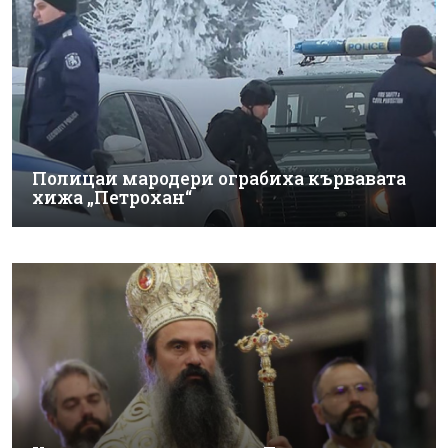
Полицаи мародери ограбиха кървавата
хижа „Петрохан“