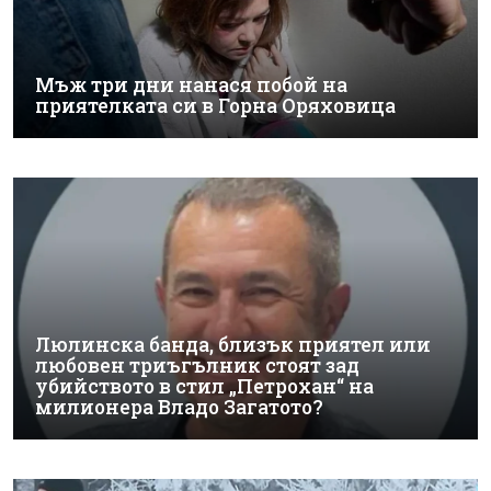
Мъж три дни нанася побой на
приятелката си в Горна Оряховица
Люлинска банда, близък приятел или
любовен триъгълник стоят зад
убийството в стил „Петрохан“ на
милионера Владо Загатото?