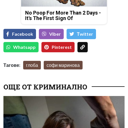
No Poop For More Than 2 Days -
It's The First Sign Of
Facebook
Viber
Тwitter
Whatsapp
Pinterest
Тагове:
глоба
софи маринова
ОЩЕ ОТ КРИМИНАЛНО