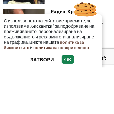
Радев: Край на 15-
годишната сага –
С използването на сайта вие приемате, че
безценният архив на
използваме „
" за подобряване на
бисквитки
македонските бъ...
преживяването, персонализиране на
съдържанието и рекламите, и анализиране
на трафика. Вижте нашата
политика за
и
.
бисквитките
политика за поверителност
„Умира се за секунди“:
ЗАТВОРИ
OK
Токсиколог
предупреди за
смъртоносната
опасност...