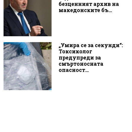
безценният архив на
македонските бъ...
„Умира се за секунди“:
Токсиколог
предупреди за
смъртоносната
опасност...