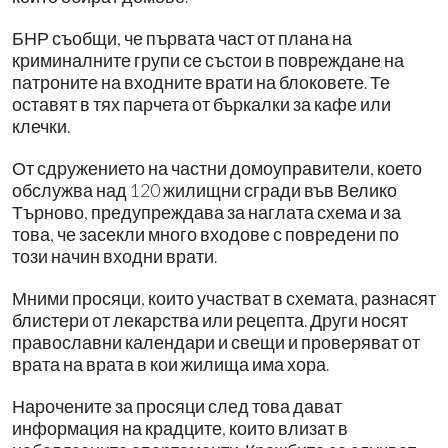
БНР съобщи, че първата част от плана на
криминалните групи се състои в повреждане на
патроните на входните врати на блоковете. Те
оставят в тях парчета от бъркалки за кафе или
клечки.
От сдружението на частни домоуправители, което
обслужва над 120 жилищни сгради във Велико
Търново, предупреждава за наглата схема и за
това, че засекли много входове с повредени по
този начин входни врати.
Мними просяци, които участват в схемата, разнасят
блистери от лекарства или рецепта. Други носят
православни календари и свещи и проверяват от
врата на врата в кои жилища има хора.
Нарочените за просяци след това дават
информация на крадците, които влизат в