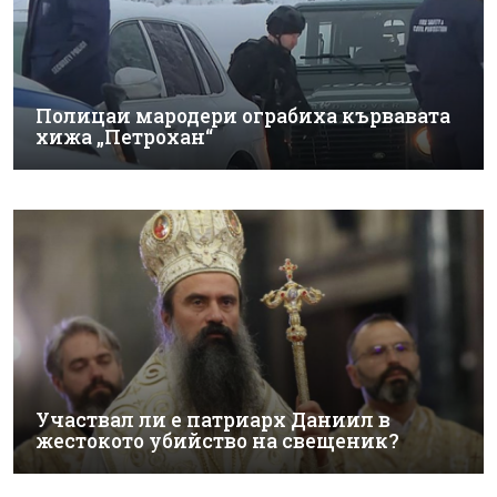
Полицаи мародери ограбиха кървавата
хижа „Петрохан“
Участвал ли е патриарх Даниил в
жестокото убийство на свещеник?