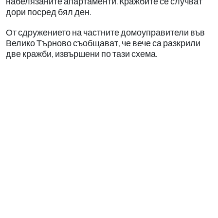
набелязаните апартаменти. Кражбите се случват
дори посред бял ден.
От сдружението на частните домоуправители във
Велико Търново съобщават, че вече са разкрили
две кражби, извършени по тази схема.