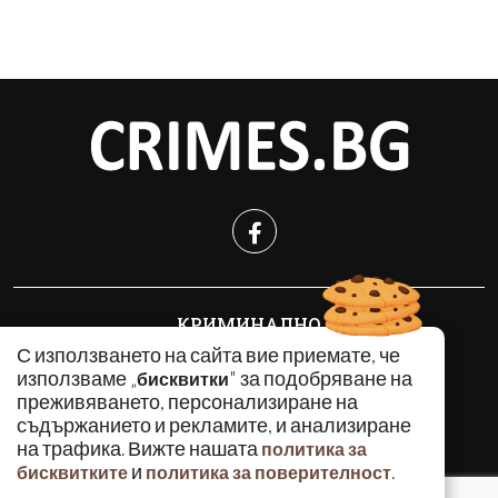
КРИМИНАЛНО
ИНЦИДЕНТИ
С използването на сайта вие приемате, че
използваме „
" за подобряване на
бисквитки
АНАЛИЗИ
преживяването, персонализиране на
ПО СВЕТА
съдържанието и рекламите, и анализиране
ВОДЕЩИ ТЕМИ
на трафика. Вижте нашата
политика за
и
.
бисквитките
политика за поверителност