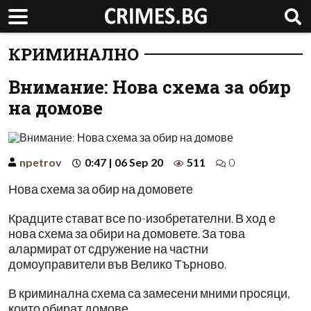
КРИМИНАЛНО
Внимание: Нова схема за обир
на домове
npetrov
0:47 | 06 Sep 20
511
0
Нова схема за обир на домовете
Крадците стават все по-изобретателни. В ход е
нова схема за обири на домовете. За това
алармират от сдружение на частни
домоуправители във Велико Търново.
В криминална схема са замесени мними просяци,
които обират домове.