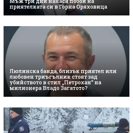
Мъж три дни нанася побой на
приятелката си в Горна Оряховица
Люлинска банда, близък приятел или
любовен триъгълник стоят зад
убийството в стил „Петрохан“ на
милионера Владо Загатото?