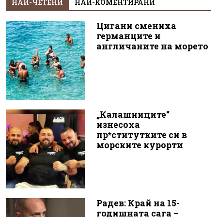
НАЙ-ЧЕТЕНИ
НАЙ-КОМЕНТИРАНИ
Цигани смениха
германците и
англичаните на морето
„Калашниците“
изнесоха
пр*ститутките си в
морските курорти
Радев: Край на 15-
годишната сага –