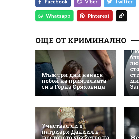
Facebook
Viber
Тwitter
Whatsapp
Pinterest
ОЩЕ ОТ КРИМИНАЛНО
Лю
бл
лю
ст
Мъж три дни нанася
ст
побой на приятелката
ми
си в Горна Оряховица
За
Участвал ли е
патриарх Даниил в
жестокото убийство на
Же