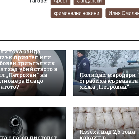
Тагове:
Арест
Сандански
криминални новини
Илия Смилян
линска банда,
изък приятел или
бовен триъгълник
оят зад убийството в
ил „Петрохан“ на
Полицаи мародери
лионера Владо
ограбиха кървавата
гатото?
хижа „Петрохан“
Иззеха над 2,6 тона
на с газов пистолет
кокаин в