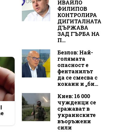
ИВАЙЛО
ФИЛИПОВ
КОНТРОЛИРА
ДИГИТАЛНАТА
ДЪРЖАВА
ЗАД ГЪРБА НА
П...
Безлов: Най-
голямата
опасност е
фентанилът
да се смесва с
кокаин и „би...
Киев: 16 000
чужденци се
l
сражават в
he
украинските
въоръжени
сили