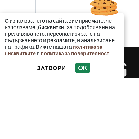
С използването на сайта вие приемате, че
използваме „
" за подобряване на
бисквитки
преживяването, персонализиране на
съдържанието и рекламите, и анализиране
на трафика. Вижте нашата
политика за
и
.
бисквитките
политика за поверителност
ЗАТВОРИ
OK
КРИМИНАЛ
Използването и публикуването на част или ц
разрешение на Медийна група Асмара ЕООД 
РЕКЛАМА
КОНТАКТ