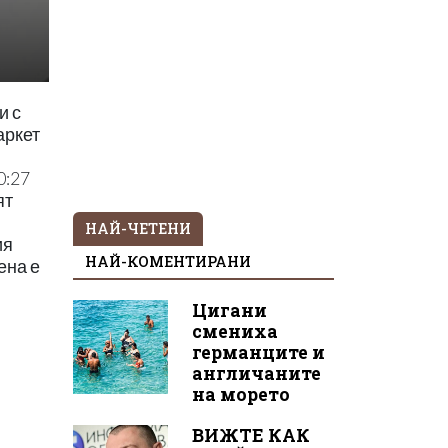
и с
аркет
0:27
ят
НАЙ-ЧЕТЕНИ
ия
НАЙ-КОМЕНТИРАНИ
ена е
Цигани
смениха
германците и
англичаните
на морето
ВИЖТЕ КАК