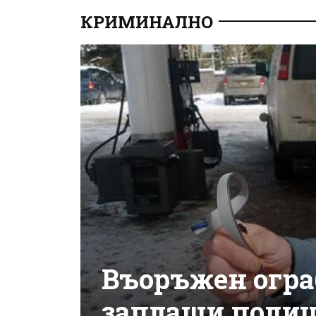
КРИМИНАЛНО
Въоръжен огра
заплаши поли