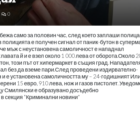
0
ежа само за половин час, след което заплаши полица
в полицията е получен сигнал от паник-бутон в суперм
, че мъж с неустановена самоличност е нападнал
авата й и е взел около 1 000 лева от оборота.Около 2
тон, този път от хипермаркет в същия град. Нападател
гал без да вземе пари.След проведени издирвателно-
 и е установена самоличността му – 24-годишният Ил
ерени 15 евро, 910 лева, нож и газов пистолет. Уведом
у Смилянски е образувано досъдебно
 в секция "Криминални новини"