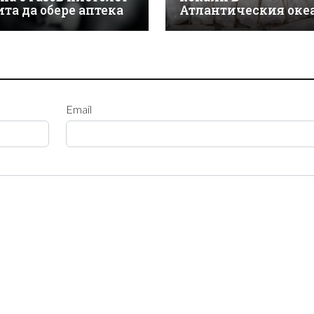
ита да обере аптека
Атлантическия оке
Email