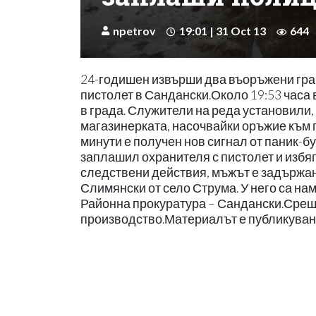
npetrov
19:01 | 31 Oct 13
644
24-годишен извърши два въоръжени граб
пистолет в Сандански.Около 19:53 часа 
в града. Служители на реда установили
магазинерката, насочвайки оръжие към гл
минути е получен нов сигнал от паник-бу
заплашил охранителя с пистолет и избя
следствени действия, мъжът е задържан
Слимянски от село Струма. У него са нам
Районна прокуратура – Сандански.Срещ
производство.Материалът е публикуван