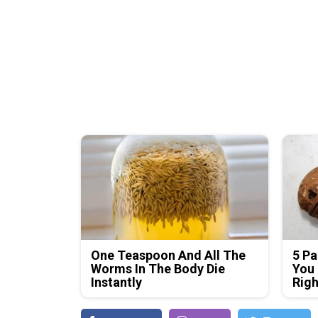
One Teaspoon And All The
5 Pa
Worms In The Body Die
You 
Instantly
Rig