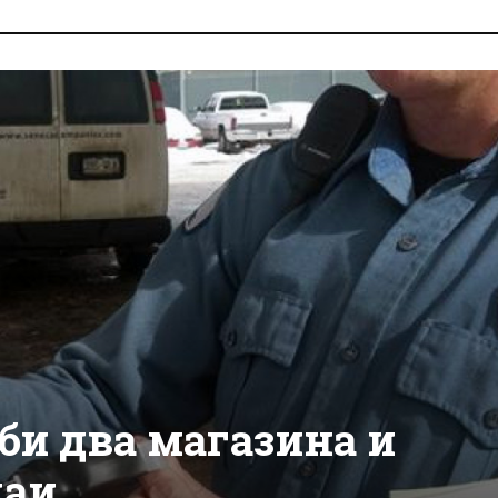
би два магазина и
цаи