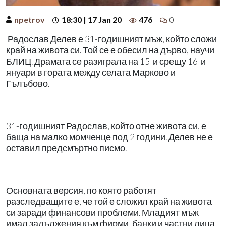
npetrov
18:30 | 17 Jan 20
476
0
Радослав Делев е 31-годишният мъж, който сложи
край на живота си. Той се е обесил на дърво, научи
БЛИЦ. Драмата се разиграла на 15-и срещу 16-и
януари в гората между селата Марково и
Гълъбово.
31-годишният Радослав, който отне живота си, е
баща на малко момченце под 2 години. Делев не е
оставил предсмъртно писмо.
Основната версия, по която работят
разследващите е, че той е сложил край на живота
си заради финансови проблеми. Младият мъж
имал задължения към фирми, банки и частни лица.