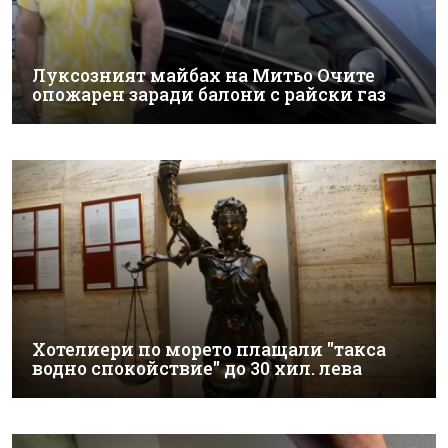
Луксозният майбах на Митьо Очите
опожарен заради балони с райски газ
Хотелиери по морето плащали "такса
водно спокойствие" до 30 хил. лева