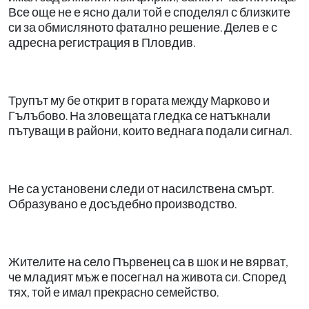
Все още не е ясно дали той е споделял с близките
си за обмисляното фатално решение. Делев е с
адресна регистрация в Пловдив.
Трупът му бе открит в гората между Марково и
Гълъбово. На зловещата гледка се натъкнали
пътуващи в райони, които веднага подали сигнал.
Не са установени следи от насилствена смърт.
Образувано е досъдебно производство.
Жителите на село Първенец са в шок и не вярват,
че младият мъж е посегнал на живота си. Според
тях, той е имал прекрасно семейство.