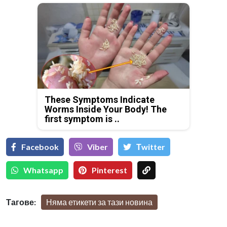
These Symptoms Indicate
Worms Inside Your Body! The
first symptom is ..
Facebook
Viber
Тwitter
Whatsapp
Pinterest
Тагове:
Няма етикети за тази новина