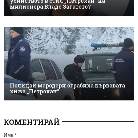
убийството в стил „Петрохан“ на
милионера Владо Загатото?
Полицаи мародери ограбиха кървавата
хижа „Петрохан“
КОМЕНТИРАЙ
Име
*