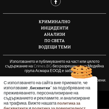
КРИМИНАЛНО
ИНЦИДЕНТИ
АНАЛИЗИ
ПО СВЕТА
ВОДЕЩИ ТЕМИ
Използването и публикуването на част или цялото
съдържание на Crimes.BG без разрешение на Медийна
група Асмара ЕООД е забранено.
© 2010 - 2026 | Crimes.BG. Всички права запазени.
С използването на сайта вие приемате, че
използваме „
" за подобряване на
бисквитки
преживяването, персонализиране на
РЕКЛАМА
съдържанието и рекламите, и анализиране
КОНТАКТИ
на трафика. Вижте нашата
политика за
и
.
бисквитките
политика за поверителност
ОБЩИ УСЛОВИЯ