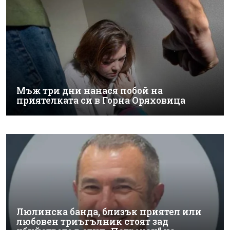
Мъж три дни нанася побой на
приятелката си в Горна Оряховица
Люлинска банда, близък приятел или
любовен триъгълник стоят зад