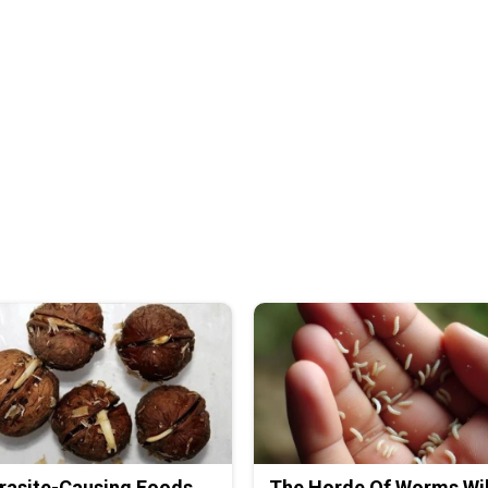
rasite-Causing Foods
The Horde Of Worms Wil