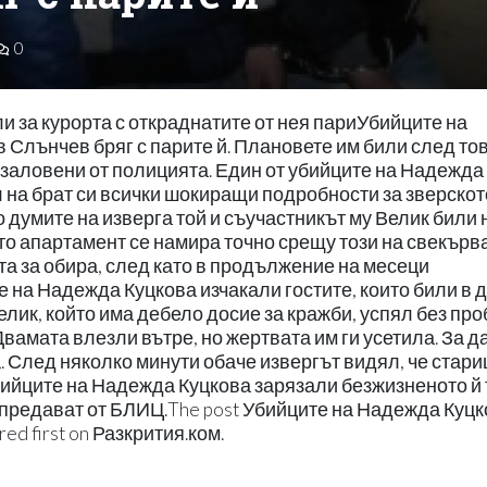
0
 за курорта с откраднатите от нея париУбийците на
 Слънчев бряг с парите й. Плановете им били след то
и заловени от полицията. Един от убийците на Надежда
 на брат си всички шокиращи подробности за зверскот
думите на изверга той и съучастникът му Велик били 
йто апартамент се намира точно срещу този на свекърв
а за обира, след като в продължение на месеци
 на Надежда Куцкова изчакали гостите, които били в 
Велик, който има дебело досие за кражби, успял без пр
Двамата влезли вътре, но жертвата им ги усетила. За д
а. След няколко минути обаче извергът видял, че стари
убийците на Надежда Куцкова зарязали безжизненото й
й, предават от БЛИЦ.The post Убийците на Надежда Куц
ed first on Разкрития.ком.