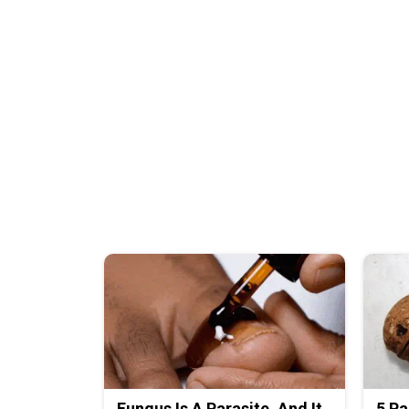
Fungus Is A Parasite, And It
5 Pa