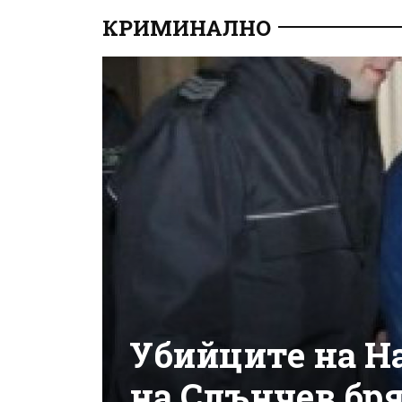
КРИМИНАЛНО
Убийците на Н
на Слънчев бря