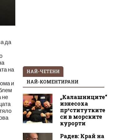
ва да
о
на
ата на
НАЙ-ЧЕТЕНИ
НАЙ-КОМЕНТИРАНИ
дома и
облем
„Калашниците“
а не
изнесоха
цата
пр*ститутките
 тяло
си в морските
кова
курорти
Радев: Край на