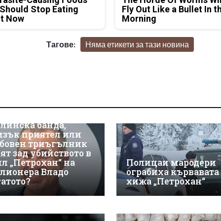
Should Stop Eating
Fly Out Like a Bullet In t
ht Now
Morning
Тагове:
Няма етикети за тази новина
линска банда,
изък приятел или
бовен триъгълник
оят зад убийството в
ил „Петрохан“ на
Полицаи мародери
лионера Владо
ограбиха кървавата
гатото?
хижа „Петрохан“