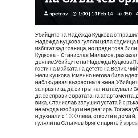
npetrov
1:00 | 13 Feb 14
350
Убийците на Надежда Куцкова отпрашили
Надежда Куцкова гуляли цяла седмица в
избягат зад граница, но преди това бил
Куцкова – Станислав Маламов, разказал
деяние.Убийците на Надежда КуцковаПо 
гости на майката на детето на Велик, чи
Нели Куцкова. Именно негова била идеят
наблюдавал възрастната жена. Убийците
за празника, да си тръгнат и атакували.
да се справи с вратата на апартамента. 
вика, Станислав запушил устата й с рък
не мърда изобщо и не реагира. Тогава 
и духнали с 1000 лева, открити в дома 
гуляли на Слънчев бряг с парите й appear