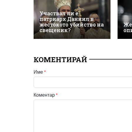
Участвал ли е
патриарх Даниил в
жестокото убийство на
Же
свещеник?
оп
КОМЕНТИРАЙ
Име
*
Коментар
*