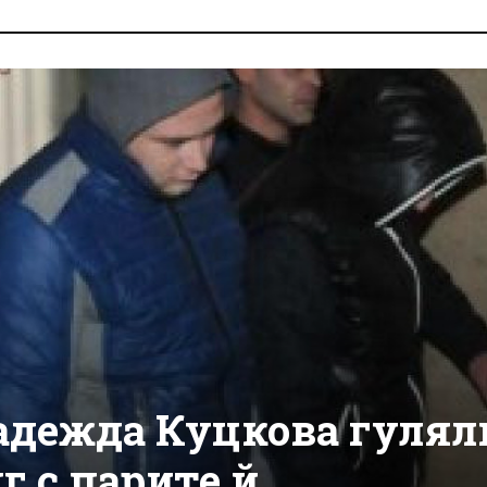
адежда Куцкова гулял
г с парите й