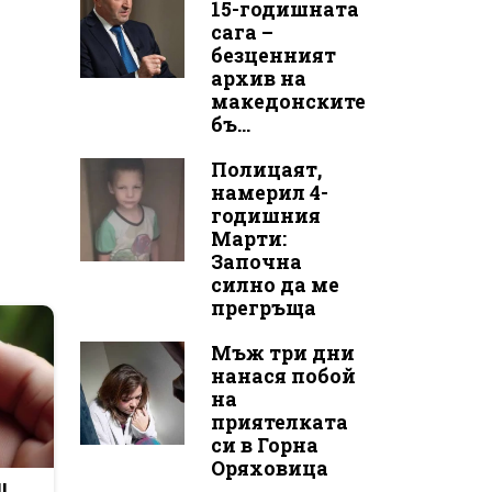
15-годишната
сага –
безценният
архив на
македонските
бъ...
Полицаят,
намерил 4-
годишния
Марти:
Започна
силно да ме
прегръща
Мъж три дни
нанася побой
на
приятелката
си в Горна
Оряховица
l