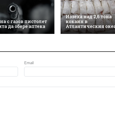
Иззеха над 2,6 тона
на с газов пистолет
кокаин в
ита да обере аптека
Атлантическия оке
Email