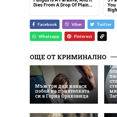
Dies From A Drop Of Plain...
You 
Rig
Facebook
Viber
Тwitter
Whatsapp
Pinterest
ОЩЕ ОТ КРИМИНАЛНО
Лю
бл
лю
ст
Мъж три дни нанася
ст
побой на приятелката
ми
си в Горна Оряховица
За