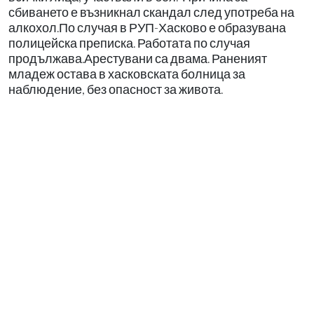
сбиването е възникнал скандал след употреба на
алкохол.По случая в РУП-Хасково е образувана
полицейска преписка. Работата по случая
продължава.Арестувани са двама. Раненият
младеж остава в хасковската болница за
наблюдение, без опасност за живота.