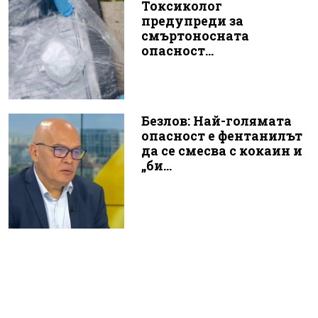
Токсиколог
предупреди за
смъртоносната
опасност...
Безлов: Най-голямата
опасност е фентанилът
да се смесва с кокаин и
„би...