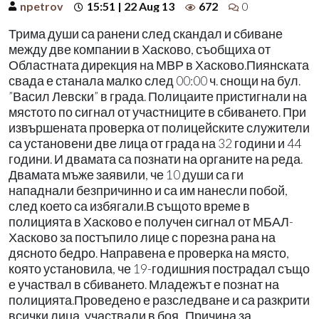
npetrov
15:51 | 22 Aug 13
672
0
Трима души са ранени след скандал и сбиване
между две компании в Хасково, съобщиха от
Областната дирекция на МВР в Хасково.Пиянската
свада е станала малко след 00:00 ч. снощи на бул.
”Васил Левски” в града. Полицаите пристигнали на
мястото по сигнал от участниците в сбиването. При
извършената проверка от полицейските служители
са установени две лица от града на 32 години и 44
години. И двамата са познати на органите на реда.
Двамата мъже заявили, че 10 души са ги
нападнали безпричинно и са им нанесли побой,
след което са избягали.В същото време в
полицията в Хасково е получен сигнал от МБАЛ-
Хасково за постъпило лице с порезна рана на
дясното бедро. Направена е проверка на място,
която установила, че 19-годишния пострадал също
е участвал в сбиването. Младежът е познат на
полицията.Проведено е разследване и са разкрити
всички лица, участвали в боя. Причина за