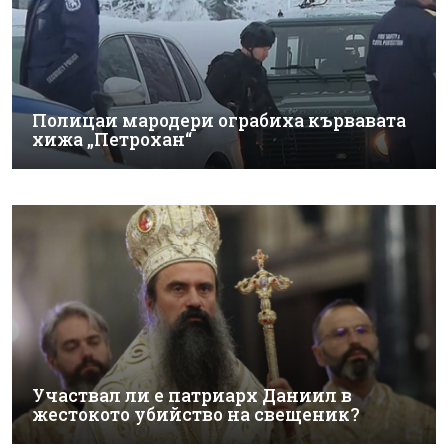
Полицаи мародери ограбиха кървавата
хижа „Петрохан“
Участвал ли е патриарх Даниил в
жестокото убийство на свещеник?