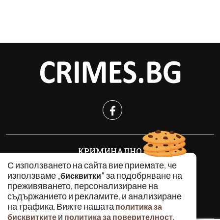
КРИМИНАЛНО
ИНЦИДЕНТИ
С използването на сайта вие приемате, че
използваме „
" за подобряване на
бисквитки
АНАЛИЗИ
преживяването, персонализиране на
ПО СВЕТА
съдържанието и рекламите, и анализиране
ВОДЕЩИ ТЕМИ
на трафика. Вижте нашата
политика за
и
.
бисквитките
политика за поверителност