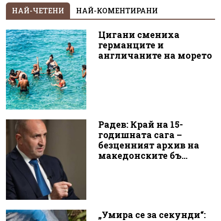
НАЙ-ЧЕТЕНИ
НАЙ-КОМЕНТИРАНИ
Цигани смениха
германците и
англичаните на морето
Радев: Край на 15-
годишната сага –
безценният архив на
македонските бъ...
„Умира се за секунди“: