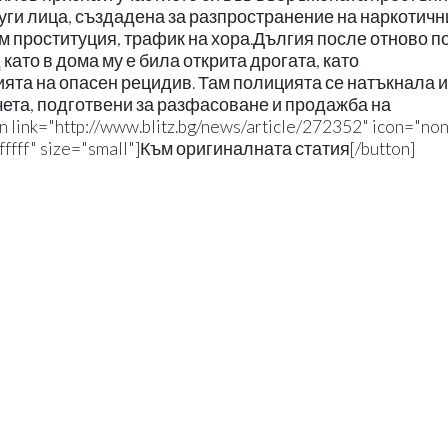
уги лица, създадена за разпространение на наркотичн
м проституция, трафик на хора.Дългия после отново 
ато в дома му е била открита дрогата, като
ята на опасен рецидив. Там полицията се натъкнала и
ета, подготвени за разфасоване и продажба на
link="http://www.blitz.bg/news/article/272352" icon="no
ffffff" size="small"]Към оригиналната статия[/button]