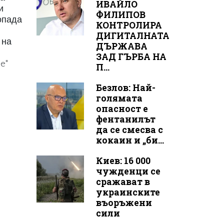
ИВАЙЛО
и
ФИЛИПОВ
попада
КОНТРОЛИРА
ДИГИТАЛНАТА
 на
ДЪРЖАВА
ЗАД ГЪРБА НА
ne"
П...
Безлов: Най-
голямата
опасност е
фентанилът
да се смесва с
кокаин и „би...
Киев: 16 000
чужденци се
сражават в
украинските
въоръжени
сили