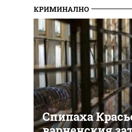
КРИМИНАЛНО
Спипаха Красьо
варненския за