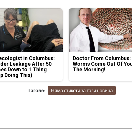
cologist in Columbus:
Doctor From Columbus:
der Leakage After 50
Worms Come Out Of You
es Down to 1 Thing
The Morning!
p Doing This)
Тагове:
Няма етикети за тази новина