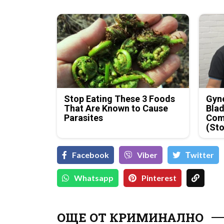
Stop Eating These 3 Foods
Gyne
That Are Known to Cause
Blad
Parasites
Com
(Sto
Facebook
Viber
Тwitter
Whatsapp
Pinterest
ОЩЕ ОТ КРИМИНАЛНО