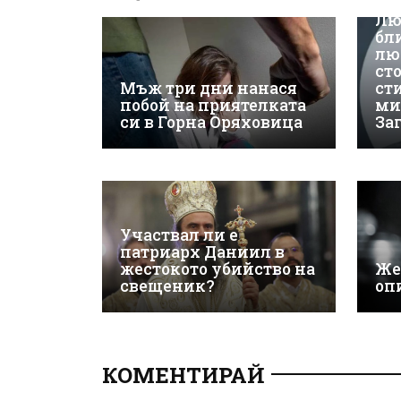
Лю
бл
лю
ст
Мъж три дни нанася
ст
побой на приятелката
ми
си в Горна Оряховица
За
Участвал ли е
патриарх Даниил в
жестокото убийство на
Же
свещеник?
оп
КОМЕНТИРАЙ