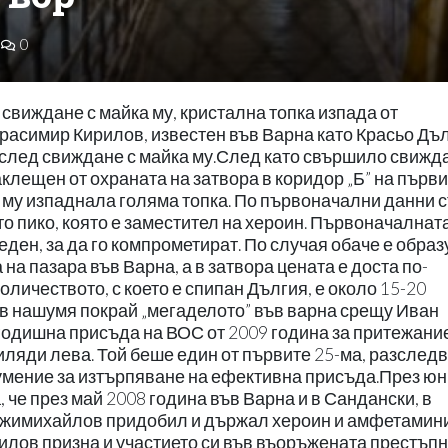
0
свиждане с майка му, кристална топка изпада от
расимир Кирилов, известен във Варна като Красьо Дъл
, след свиждане с майка му.След като свършило свижд
аклещен от охраната на затвора в коридор „Б” на първ
а му изпаднала голяма топка. По първоначални данни 
то пико, която е заместител на хероин. Първоначалнат
еден, за да го компрометират. По случая обаче е обра
 на пазара във Варна, а в затвора цената е доста по-
ичеството, с което е спипан Дългия, е около 15-20
в нашумя покрай „мегаделото” във варна срещу Иван
-годишна присъда на ВОС от 2009 година за притежани
иляди лева. Той беше един от първите 25-ма, разслед
зумение за изтърпяване на ефективна присъда.През ю
, че през май 2008 година във Варна и в Сандански, в
аджимихайлов придобил и държал хероин и амфетамин
рилов призна и участието си във въоръжената престъп