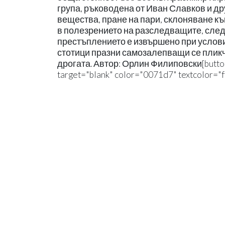
група, ръководена от Иван Славков и др
вещества, пране на пари, склоняване къ
в полезрението на разследващите, след к
престъплението е извършено при услови
стотици празни самозалепващи се пликч
дрогата. Автор: Орлин Филиповски[button 
target="blank" color="0071d7" textcolor="