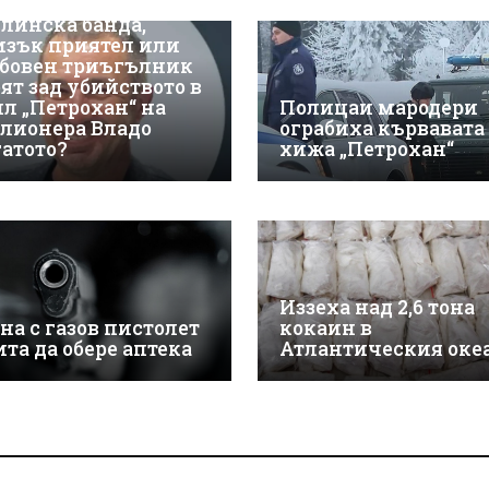
линска банда,
изък приятел или
бовен триъгълник
оят зад убийството в
ил „Петрохан“ на
Полицаи мародери
лионера Владо
ограбиха кървавата
гатото?
хижа „Петрохан“
Иззеха над 2,6 тона
на с газов пистолет
кокаин в
ита да обере аптека
Атлантическия оке