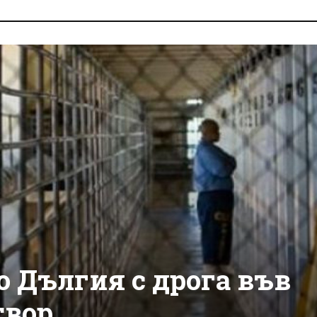
 Дългия с дрога във
твор