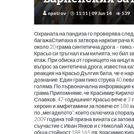
npetrov
11:11 | 09 Jun 14
539
Охраната на пандиза го проверява след 
багажаСпипаха в затвора наркоиграча К
около 20 грама синтетична дрога – пико
Красьо си тръгнал към килията, но бил з
етаж. При обиска от горнището на анцуг
въпрос за синтетична дрога, известна ка
реакция на Красьо Дългия била, че е нар
дознание. Един грам пико струва 40 лева
голяма. По първоначална информация кол
грама.Припомняме, че Красимир Кирило
Славков. 47-годишният Красьо вече е 3
хероин и амфетамини за повече от 188 х
по „мегаделото”, които сключиха спора
2009 година той призна вината си затова
съучастие с Иван Янков и с Николай Х
обща стойност 188 165 лв. Красимир Ки