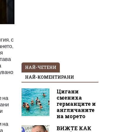
гия, с
ането,
ия
става
а
НАЙ-ЧЕТЕНИ
зувано
НАЙ-КОМЕНТИРАНИ
Цигани
смениха
е на
германците и
вани
англичаните
ни
на морето
и на
ВИЖТЕ КАК
на