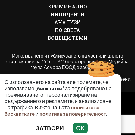
КРИМИНАЛНО
ИНЦИДЕНТИ
АНАЛИЗИ
ПО СВЕТА
ВОДЕЩИ ТЕМИ
Използването и публикуването на част или цялото
съдържание на Crimes.BG без разрешение на Медийна
група Асмара ЕООД е забранено.
© 2010 - 2026 | Crimes.BG. Всички права запазени.
С използването на сайта вие приемате, че
използваме „
" за подобряване на
бисквитки
преживяването, персонализиране на
РЕКЛАМА
съдържанието и рекламите, и анализиране
КОНТАКТИ
на трафика. Вижте нашата
политика за
и
.
бисквитките
политика за поверителност
ОБЩИ УСЛОВИЯ
ПОЛИТИКА ЗА ПОВЕРИТЕЛНОСТ
ЗАТВОРИ
OK
ПОЛИТИКА ЗА БИСКВИТКИТЕ