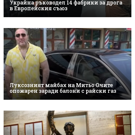
Украйна ръководел 14 фабрики за дрога
в Европейския съюз
Луксозният майбах на Митьо Очите
опожарен заради балони с райски газ