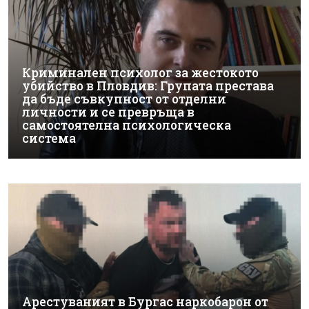
Криминален психолог за жестокото
убийство в Пловдив: Групата престава
да бъде съвкупност от отделни
личности и се превръща в
самостоятелна психологическа
система
Арестуваният в Бургас наркобарон от