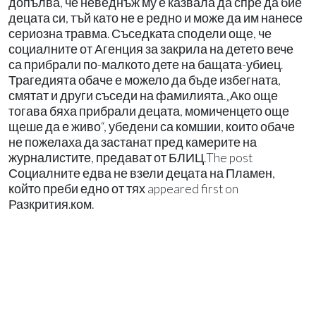
допълва, че неведнъж му е казвала да спре да бие
децата си, тъй като не е редно и може да им нанесе
сериозна травма. Съседката сподели още, че
социалните от Агенция за закрила на детето вече
са прибрали по-малкото дете на бащата-убиец.
Трагедията обаче е можело да бъде избегната,
смятат и други съседи на фамилията.„Ако още
тогава бяха прибрали децата, момиченцето още
щеше да е живо“, убедени са комшии, които обаче
не пожелаха да застанат пред камерите на
журналистите, предават от БЛИЦ.The post
Социалните едва не взели децата на Пламен,
който преби едно от тях appeared first on
Разкрития.ком.