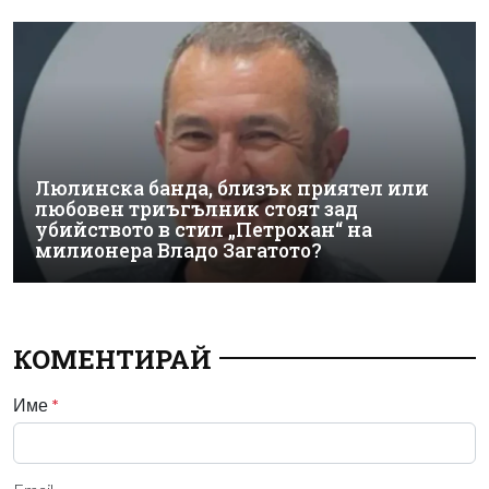
Люлинска банда, близък приятел или
любовен триъгълник стоят зад
убийството в стил „Петрохан“ на
милионера Владо Загатото?
КОМЕНТИРАЙ
Име
*