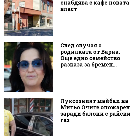
снабдява с кафе новата
власт
След случая с
родилката от Варна:
Още едно семейство
разказа за бремен...
Луксозният майбах на
Митьо Очите опожарен
заради балони с райски
газ