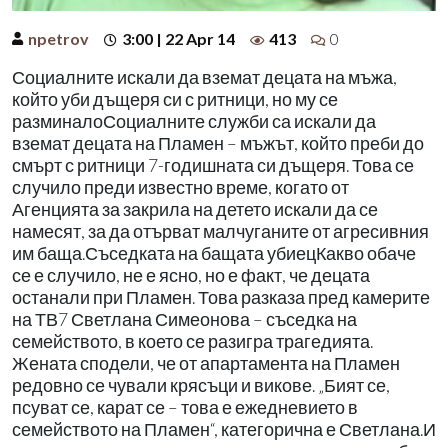
npetrov
3:00 | 22 Apr 14
413
0
Социалните искали да вземат децата на мъжа,
който уби дъщеря си с ритници, но му се
разминалоСоциалните служби са искали да
вземат децата на Пламен – мъжът, който преби до
смърт с ритници 7-годишната си дъщеря. Това се
случило преди известно време, когато от
Агенцията за закрила на детето искали да се
намесят, за да отърват малчуганите от агресивния
им баща.Съседката на бащата убиецКакво обаче
се е случило, не е ясно, но е факт, че децата
останали при Пламен. Това разказа пред камерите
на ТВ7 Светлана Симеонова – съседка на
семейството, в което се разигра трагедията.
Жената сподели, че от апартамента на Пламен
редовно се чували крясъци и викове. „Бият се,
псуват се, карат се – това е ежедневието в
семейството на Пламен“, категорична е Светлана.И