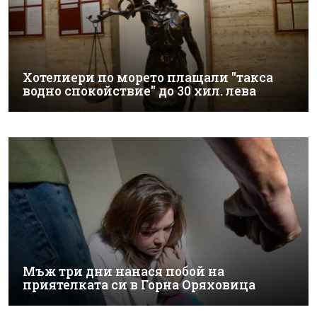
Хотелиери по морето плащали "такса
водно спокойствие" до 30 хил. лева
Мъж три дни нанася побой на
приятелката си в Горна Оряховица