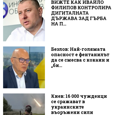
ВИЖТЕ КАК ИВАЙЛО
ФИЛИПОВ КОНТРОЛИРА
ДИГИТАЛНАТА
ДЪРЖАВА ЗАД ГЪРБА
НА П...
Безлов: Най-голямата
опасност е фентанилът
да се смесва с кокаин и
„би...
Киев: 16 000 чужденци
се сражават в
украинските
въоръжени сили