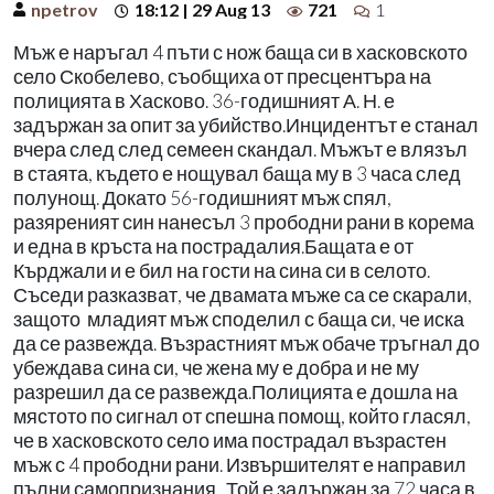
npetrov
18:12 | 29 Aug 13
721
1
Мъж е наръгал 4 пъти с нож баща си в хасковското
село Скобелево, съобщиха от пресцентъра на
полицията в Хасково. 36-годишният А. Н. е
задържан за опит за убийство.Инцидентът е станал
вчера след след семеен скандал. Мъжът е влязъл
в стаята, където е нощувал баща му в 3 часа след
полунощ. Докато 56-годишният мъж спял,
разяреният син нанесъл 3 прободни рани в корема
и една в кръста на пострадалия.Бащата е от
Кърджали и е бил на гости на сина си в селото.
Съседи разказват, че двамата мъже са се скарали,
защото младият мъж споделил с баща си, че иска
да се развежда. Възрастният мъж обаче тръгнал до
убеждава сина си, че жена му е добра и не му
разрешил да се развежда.Полицията е дошла на
мястото по сигнал от спешна помощ, който гласял,
че в хасковското село има пострадал възрастен
мъж с 4 прободни рани. Извършителят е направил
пълни самопризнания. Той е задържан за 72 часа в