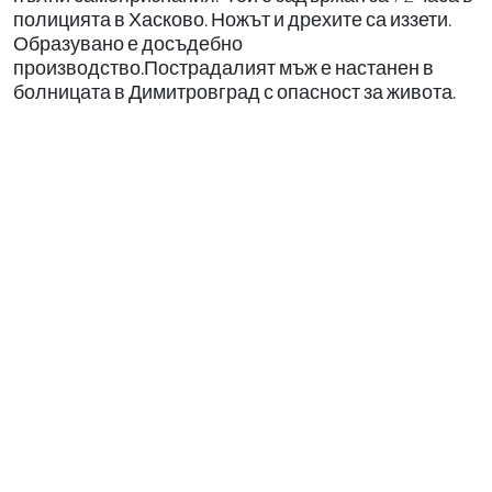
полицията в Хасково. Ножът и дрехите са иззети.
Образувано е досъдебно
производство.Пострадалият мъж е настанен в
болницата в Димитровград с опасност за живота.