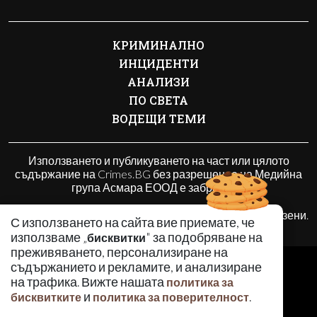
КРИМИНАЛНО
ИНЦИДЕНТИ
АНАЛИЗИ
ПО СВЕТА
ВОДЕЩИ ТЕМИ
Използването и публикуването на част или цялото
съдържание на Crimes.BG без разрешение на Медийна
група Асмара ЕООД е забранено.
© 2010 - 2026 | Crimes.BG. Всички права запазени.
С използването на сайта вие приемате, че
използваме „
" за подобряване на
бисквитки
преживяването, персонализиране на
РЕКЛАМА
съдържанието и рекламите, и анализиране
КОНТАКТИ
на трафика. Вижте нашата
политика за
и
.
бисквитките
политика за поверителност
ОБЩИ УСЛОВИЯ
ПОЛИТИКА ЗА ПОВЕРИТЕЛНОСТ