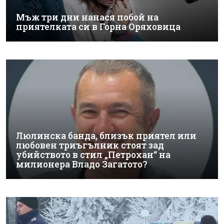
Мъж три дни нанася побой на
приятелката си в Горна Оряховица
Люлинска банда, близък приятел или
любовен триъгълник стоят зад
убийството в стил „Петрохан“ на
милионера Владо Загатото?