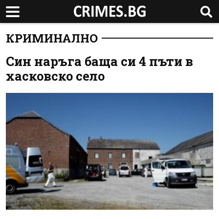
КРИМИНАЛНО
Син наръга баща си 4 пъти в
хасковско село