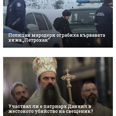
Полицаи мародери ограбиха кървавата
хижа „Петрохан“
Участвал ли е патриарх Даниил в
жестокото убийство на свещеник?