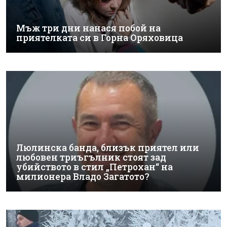
Мъж три дни нанася побой на
приятелката си в Горна Оряховица
Люлинска банда, близък приятел или
любовен триъгълник стоят зад
убийството в стил „Петрохан“ на
милионера Владо Загатото?