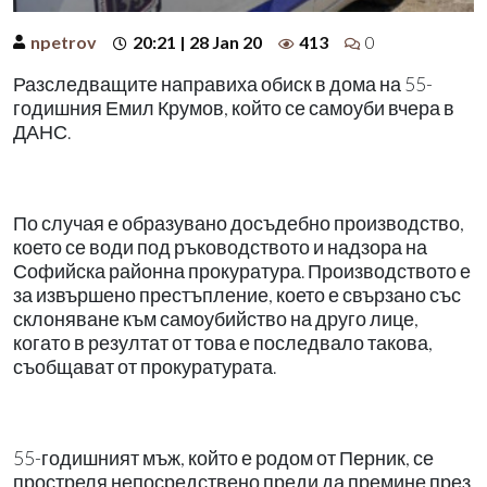
npetrov
20:21 | 28 Jan 20
413
0
Разследващите направиха обиск в дома на 55-
годишния Емил Крумов, който се самоуби вчера в
ДАНС.
По случая е образувано досъдебно производство,
което се води под ръководството и надзора на
Софийска районна прокуратура. Производството е
за извършено престъпление, което е свързано със
склоняване към самоубийство на друго лице,
когато в резултат от това е последвало такова,
съобщават от прокуратурата.
55-годишният мъж, който е родом от Перник, се
простреля непосредствено преди да премине през