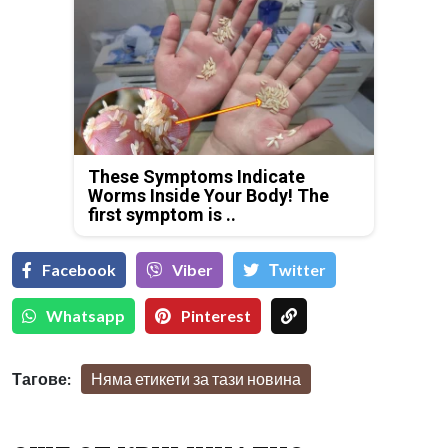
These Symptoms Indicate
Worms Inside Your Body! The
first symptom is ..
Facebook
Viber
Тwitter
Whatsapp
Pinterest
Тагове:
Няма етикети за тази новина