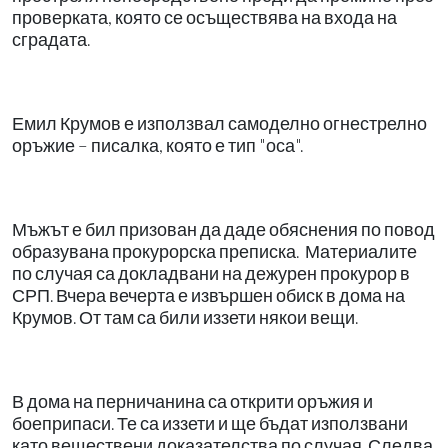
проверката, която се осъществява на входа на
сградата.
Емил Крумов е използвал самоделно огнестрелно
оръжие – писалка, която е тип "оса".
Мъжът е бил призован да даде обяснения по повод
образувана прокурорска преписка. Материалите
по случая са докладвани на дежурен прокурор в
СРП. Вчера вечерта е извършен обиск в дома на
Крумов. От там са били иззети някои вещи.
В дома на перничанина са открити оръжия и
боеприпаси. Те са иззети и ще бъдат използвани
като веществени доказателства по случая. Следва