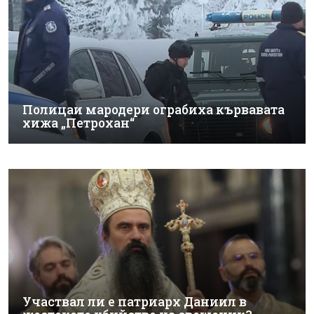
Полицаи мародери ограбиха кървавата
хижа „Петрохан“
Участвал ли е патриарх Даниил в