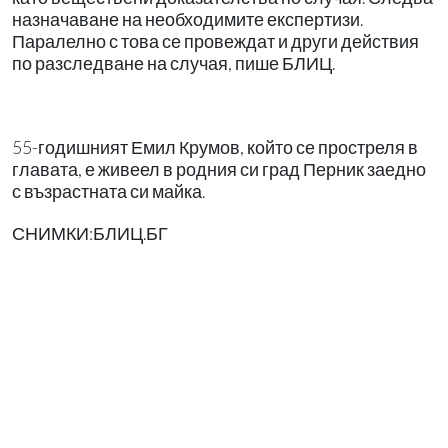
назначаване на необходимите експертизи.
Паралелно с това се провеждат и други действия
по разследване на случая, пише БЛИЦ.
55-годишният Емил Крумов, който се простреля в
главата, е живеел в родния си град Перник заедно
с възрастната си майка.
СНИМКИ:БЛИЦ.БГ