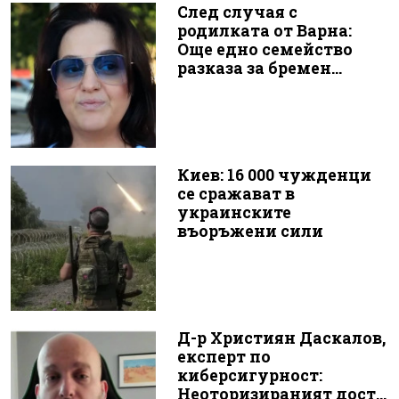
След случая с
родилката от Варна:
Още едно семейство
разказа за бремен...
Киев: 16 000 чужденци
се сражават в
украинските
въоръжени сили
Д-р Християн Даскалов,
експерт по
киберсигурност:
Неоторизираният дост...