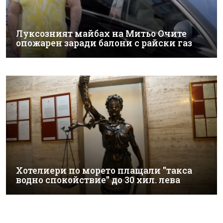
Луксозният майбах на Митьо Очите
опожарен заради балони с райски газ
Хотелиери по морето плащали "такса
водно спокойствие" до 30 хил. лева