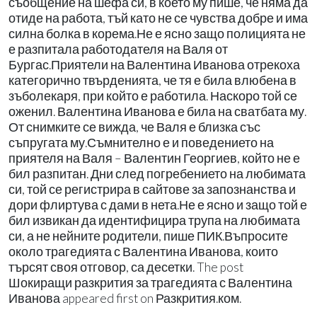
съобщение на шефа си, в което му пише, че няма да
отиде на работа, тъй като не се чувства добре и има
силна болка в корема.Не е ясно защо полицията не
е разпитала работодателя на Валя от
Бургас.Приятели на Валентина Иванова отрекоха
категорично твърденията, че тя е била влюбена в
зъболекаря, при който е работила. Наскоро той се
оженил. Валентина Иванова е била на сватбата му.
От снимките се вижда, че Валя е близка със
съпругата му.Съмнително е и поведението на
приятеля на Валя – Валентин Георгиев, който не е
бил разпитан. Дни след погребението на любимата
си, той се регистрира в сайтове за запознанства и
дори флиртува с дами в нета.Не е ясно и защо той е
бил извикан да идентифицира трупа на любимата
си, а не нейните родители, пише ПИК.Въпросите
около трагедията с Валентина Иванова, които
търсят своя отговор, са десетки. The post
Шокиращи разкрития за трагедията с Валентина
Иванова appeared first on Разкрития.ком.