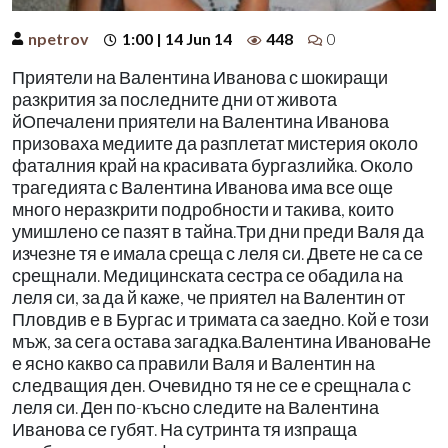
npetrov
1:00 | 14 Jun 14
448
0
Приятели на Валентина Иванова с шокиращи
разкрития за последните дни от живота
йОпечалени приятели на Валентина Иванова
призоваха медиите да разплетат мистерия около
фаталния край на красивата бургазлийка. Около
трагедията с Валентина Иванова има все още
много неразкрити подробности и такива, които
умишлено се пазят в тайна.Три дни преди Валя да
изчезне тя е имала среща с леля си. Двете не са се
срещнали. Медицинската сестра се обадила на
леля си, за да й каже, че приятел на Валентин от
Пловдив е в Бургас и тримата са заедно. Кой е този
мъж, за сега остава загадка.Валентина ИвановаНе
е ясно какво са правили Валя и Валентин на
следващия ден. Очевидно тя не се е срещнала с
леля си. Ден по-късно следите на Валентина
Иванова се губят. На сутринта тя изпраща