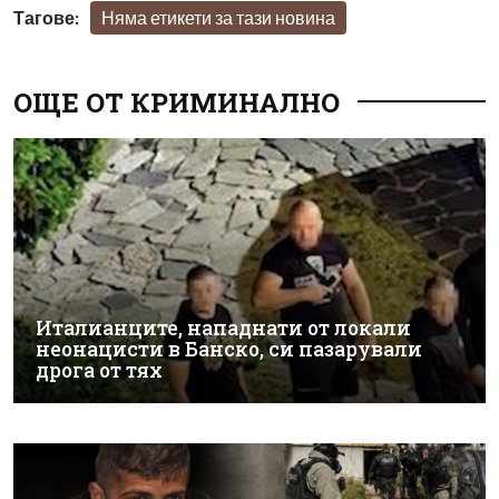
Тагове:
Няма етикети за тази новина
ОЩЕ ОТ КРИМИНАЛНО
Италианците, нападнати от локали
неонацисти в Банско, си пазарували
дрога от тях