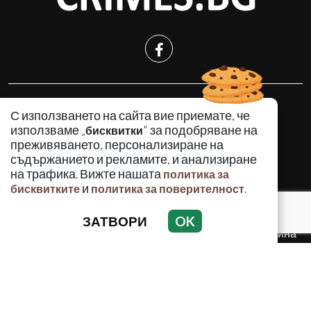
КРИМИНАЛНО
С използването на сайта вие приемате, че
ИНЦИДЕНТИ
използваме „
" за подобряване на
бисквитки
АНАЛИЗИ
преживяването, персонализиране на
съдържанието и рекламите, и анализиране
ПО СВЕТА
на трафика. Вижте нашата
политика за
ВОДЕЩИ ТЕМИ
и
.
бисквитките
политика за поверителност
ЗАТВОРИ
OK
Използването и публикуването на част или цялото
съдържание на Crimes.BG без разрешение на Медийна
група Асмара ЕООД е забранено.
© 2010 - 2026 | Crimes.BG. Всички права запазени.