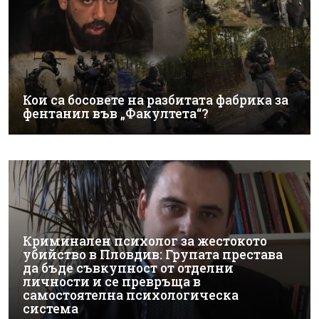
Кои са босовете на разбитата фабрика за
фентанил във „Факултета“?
Криминален психолог за жестокото
убийство в Пловдив: Групата престава
да бъде съвкупност от отделни
личности и се превръща в
самостоятелна психологическа
система