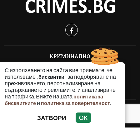
КРИМИНАЛНО
ИНЦИДЕНТИ
С използването на сайта вие приемате, че
АНАЛИЗИ
използваме „
" за подобряване на
бисквитки
ПО СВЕТА
преживяването, персонализиране на
ВОДЕЩИ ТЕМИ
съдържанието и рекламите, и анализиране
на трафика. Вижте нашата
политика за
и
.
бисквитките
политика за поверителност
Използването и публикуването на част или цялото
съдържание на Crimes.BG без разрешение на Медийна
ЗАТВОРИ
OK
група Асмара ЕООД е забранено.
© 2010 - 2026 | Crimes.BG. Всички права запазени.