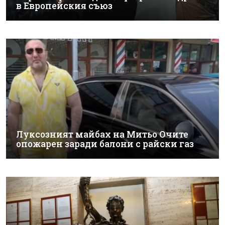
в Европейския съюз
Луксозният майбах на Митьо Очите
опожарен заради балони с райски газ