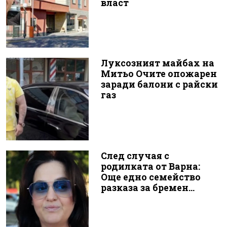
власт
Луксозният майбах на
Митьо Очите опожарен
заради балони с райски
газ
След случая с
родилката от Варна:
Още едно семейство
разказа за бремен...