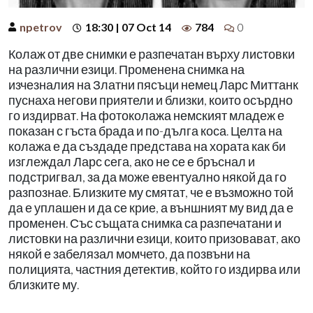
npetrov
18:30 | 07 Oct 14
784
0
Колаж от две снимки е разпечатан върху листовки
на различни езици. Променена снимка на
изчезналия на Златни пясъци немец Ларс Миттанк
пуснаха негови приятели и близки, които осърдно
го издирват. На фотоколажа немският младеж е
показан с гъста брада и по-дълга коса. Целта на
колажа е да създаде представа на хората как би
изглеждал Ларс сега, ако не се е бръснал и
подстригвал, за да може евентуално някой да го
разпознае. Близките му смятат, че е възможно той
да е уплашен и да се крие, а външният му вид да е
променен. Със същата снимка са разпечатани и
листовки на различни езици, които призовават, ако
някой е забелязал момчето, да позвъни на
полицията, частния детектив, който го издирва или
близките му.