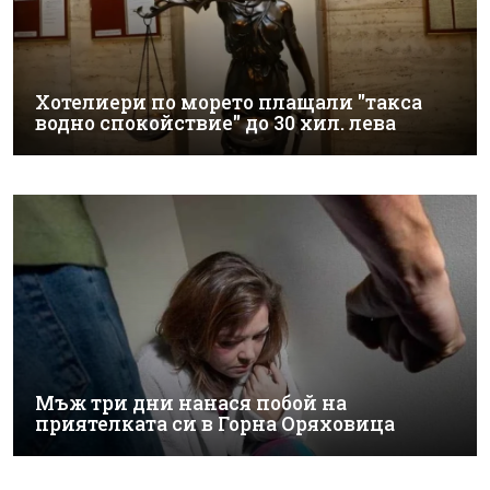
Хотелиери по морето плащали "такса
водно спокойствие" до 30 хил. лева
Мъж три дни нанася побой на
приятелката си в Горна Оряховица