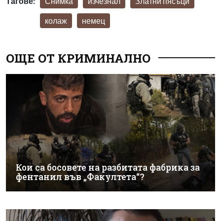
Тагове:
Снимка
изчезнал
Златни пясъци
колаж
немец
ОЩЕ ОТ КРИМИНАЛНО
Кои са босовете на разбитата фабрика за
фентанил във „Факултета“?