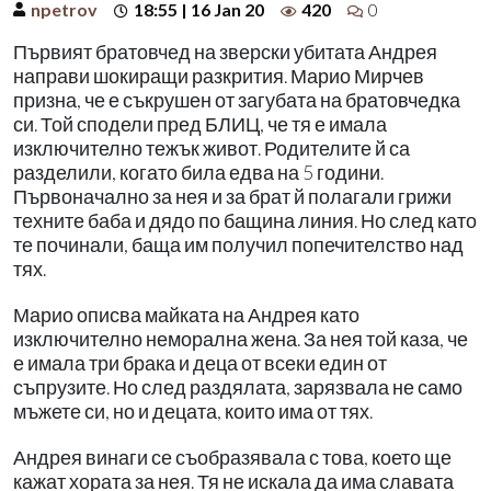
npetrov
18:55 | 16 Jan 20
420
0
Първият братовчед на зверски убитата Андрея
направи шокиращи разкрития. Марио Мирчев
призна, че е съкрушен от загубата на братовчедка
си. Той сподели пред БЛИЦ, че тя е имала
изключително тежък живот. Родителите й са
разделили, когато била едва на 5 години.
Първоначално за нея и за брат й полагали грижи
техните баба и дядо по бащина линия. Но след като
те починали, баща им получил попечителство над
тях.
Марио описва майката на Андрея като
изключително неморална жена. За нея той каза, че
е имала три брака и деца от всеки един от
съпрузите. Но след раздялата, зарязвала не само
мъжете си, но и децата, които има от тях.
Андрея винаги се съобразявала с това, което ще
кажат хората за нея. Тя не искала да има славата