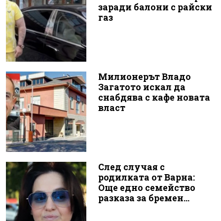
заради балони с райски
газ
Милионерът Владо
Загатото искал да
снабдява с кафе новата
власт
След случая с
родилката от Варна:
Още едно семейство
разказа за бремен...