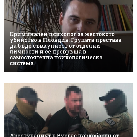
Криминален психолог за жестокото
убийство в Пловдив: Групата престава
да бъде съвкупност от отделни
личности и се превръща в
самостоятелна психологическа
система
Арестуваният в Бургас наркобарон от