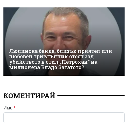
Люлинска банда, близък приятел или
любовен триъгълник стоят зад
убийството в стил „Петрохан“ на
милионера Владо Загатото?
КОМЕНТИРАЙ
Име
*