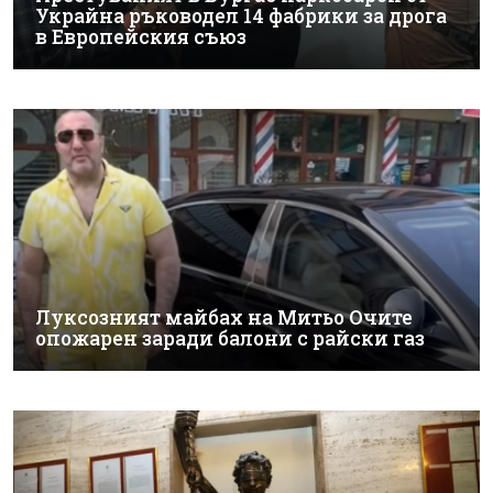
Украйна ръководел 14 фабрики за дрога
в Европейския съюз
Луксозният майбах на Митьо Очите
опожарен заради балони с райски газ