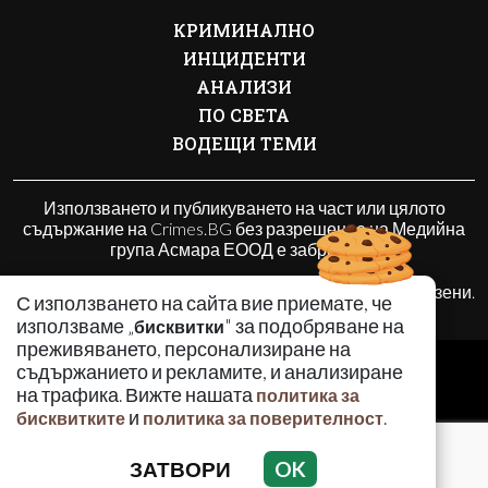
КРИМИНАЛНО
ИНЦИДЕНТИ
АНАЛИЗИ
ПО СВЕТА
ВОДЕЩИ ТЕМИ
Използването и публикуването на част или цялото
съдържание на Crimes.BG без разрешение на Медийна
група Асмара ЕООД е забранено.
© 2010 - 2026 | Crimes.BG. Всички права запазени.
С използването на сайта вие приемате, че
използваме „
" за подобряване на
бисквитки
преживяването, персонализиране на
РЕКЛАМА
съдържанието и рекламите, и анализиране
КОНТАКТИ
на трафика. Вижте нашата
политика за
и
.
бисквитките
политика за поверителност
ОБЩИ УСЛОВИЯ
ПОЛИТИКА ЗА ПОВЕРИТЕЛНОСТ
ЗАТВОРИ
OK
ПОЛИТИКА ЗА БИСКВИТКИТЕ