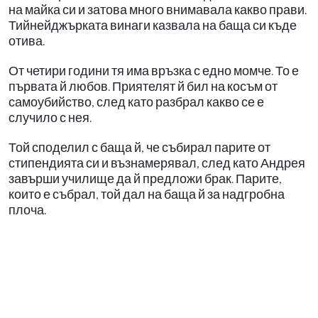
на майка си и затова много внимавала какво прави.
Тийнейджърката винаги казвала на баща си къде
отива.
От четири години тя има връзка с едно момче. То е
първата й любов. Приятелят й бил на косъм от
самоубийство, след като разбрал какво се е
случило с нея.
Той споделил с баща й, че събирал парите от
стипендията си и възнамерявал, след като Андрея
завърши училище да й предложи брак. Парите,
които е събрал, той дал на баща й за надгробна
плоча.