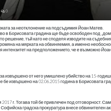
0
рката за неотклонение на подсъдимия Йоан Матев.
тво в Борисовата градина ще бъде освободен под „до
то решение, тъй като не споделя изводите на съдебни
промяна на мярката на обвиняемия, а именно необосн
я интензитет на предположението, че е възможно Йоа
за извършено от него умишлено убийство на 15-годи
 бе извършено на 02.06.2015 година в Борисовата гра
2017 г. Тогава той бе привлечен под отговорност. Са
а Софийска градска прокуратура внесе обвинителен ак