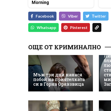
Morning
Facebook
Viber
Тwitter
Whatsapp
Pinterest
ОЩЕ ОТ КРИМИНАЛНО
Лю
бл
лю
ст
Мъж три дни нанася
ст
побой на приятелката
ми
си в Горна Оряховица
За