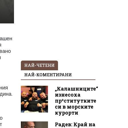
машен
я
овано
н
НАЙ-ЧЕТЕНИ
НАЙ-КОМЕНТИРАНИ
шния
„Калашниците“
дина.
изнесоха
пр*ститутките
си в морските
курорти
мо
Радев: Край на
т