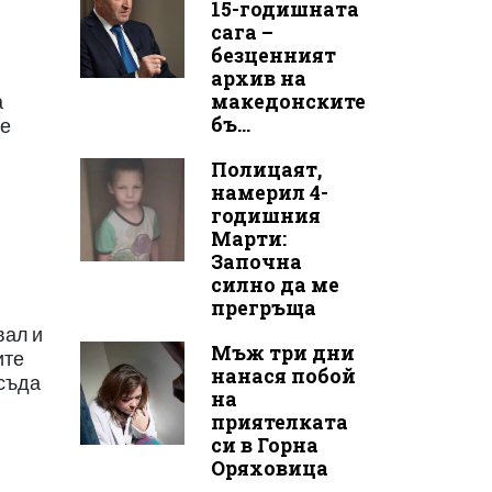
15-годишната
сага –
безценният
архив на
македонските
а
бъ...
се
Полицаят,
намерил 4-
годишния
Марти:
Започна
силно да ме
прегръща
вал и
Мъж три дни
ите
нанася побой
 съда
на
приятелката
си в Горна
Оряховица