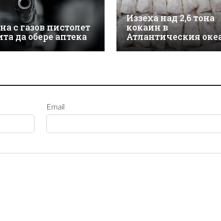
Иззеха над 2,6 тона
на с газов пистолет
кокаин в
ита да обере аптека
Атлантическия оке
Email