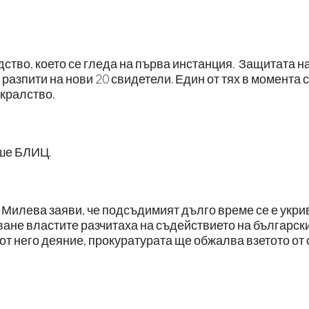
дство, което се гледа на първа инстанция. Защитата н
азпити на нови 20 свидетели. Един от тях в момента 
кралство.
ише БЛИЦ.
 Милева заяви, че подсъдимият дълго време се е укри
яване властите разчитаха на съдействието на българск
от него деяние, прокуратурата ще обжалва взетото от