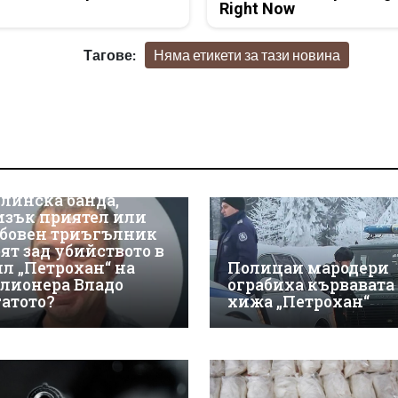
Right Now
Тагове:
Няма етикети за тази новина
линска банда,
изък приятел или
бовен триъгълник
оят зад убийството в
ил „Петрохан“ на
Полицаи мародери
лионера Владо
ограбиха кървавата
гатото?
хижа „Петрохан“