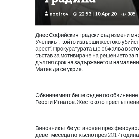
npetrov
22:53 | 10 Apr 20
385
Днес Софийския градски съд измени мя
Ученикът, който извърши жестоко убийс
арест“. Прокуратурата ще обжалва взето
състав за мотивиране на решението за 
дългия срок на задържането и намалени
Матев да се укрие.
Обвиняемият беше съден по обвинение 
Георги Игнатов. Жестокото престъпление
Виновникът бе установен през февруари 
девет месеца по-късно през 2017 годин