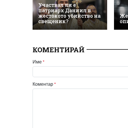
Участвал ли е
патриарх Даниил в
жестокото убийство на
Же
свещеник?
оп
КОМЕНТИРАЙ
Име
*
Коментар
*