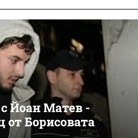
с Йоан Матев -
ц от Борисовата