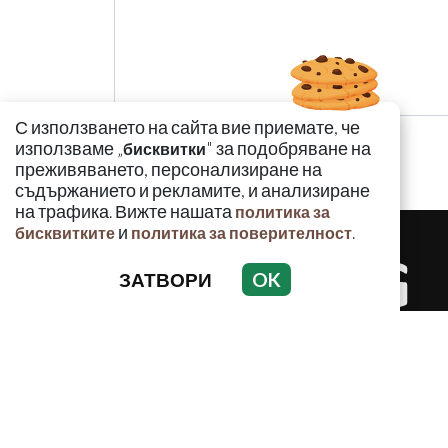
С използването на сайта вие приемате, че
използваме „
" за подобряване на
бисквитки
преживяването, персонализиране на
съдържанието и рекламите, и анализиране
на трафика. Вижте нашата
политика за
и
.
бисквитките
политика за поверителност
ЗАТВОРИ
OK
КРИМИНАЛ
Използването и публикуването на част или ц