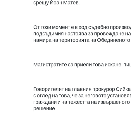
срещу Йоан Матев.
От този момент е в ход съдебно произво
подсъдимия настоява за провеждане на р
намира на територията на Обединеното 
Магистратите са приели това искане, п
Говорителят на главния прокурор Сийка
с оглед на това, че за неговото установ
граждани и на тежестта на извършеното 
решение.