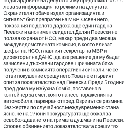
бодигардовете на депутата и му предложил 50 000
лева за информация по режима на депутата.
Охранителят обаче издал организацията и
сигналът бил препратен на МВР. Освен него,
показания по делото дадоха още един гард на
Пеевски и анонимен свидетел.Делян Пеевски не
ползва охрана от НСО, макар преди два месеца
междуведомствената комисия, в която влизат
шефът на НСО, главният секретар на МВР и
директорът на ДАНС, да взе решение да му бъдат
зачислени държавни гардове. Причината бяха
получени в комисията оперативни сигнали, че се
готви покушение срещу него.Това не е първият
опит за посегателство над Пеевски. Преди 5 години
пред дома му избухна бомба, поставена в
контейнер за смет, която нанесе поражения на
автомобила, паркиран отпред. Взривът се размина
без жертви по случайност.Междувременно стана
ясно, че на 19 юни прокуратурата ще обжалва
освобождаването на тримата душмани на Пеевски.
Според обвинението доказателствата срещу тях