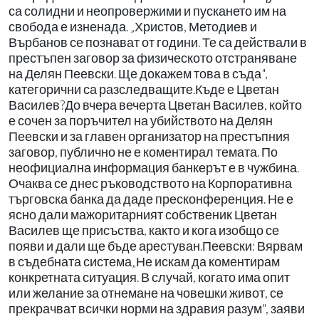
са солидни и неопровержими и пускането им на
свобода е изненада. „Христов, Методиев и
Върбанов се познават от години. Те са действали в
престъпен заговор за физическото отстраняване
на Делян Пеевски. Ще докажем това в съда",
категорични са разследващите.Къде е Цветан
Василев?До вчера вечерта Цветан Василев, който
е сочен за поръчител на убийството на Делян
Пеевски и за главен организатор на престъпния
заговор, публично не е коментирал темата. По
неофициална информация банкерът е в чужбина.
Очаква се днес ръководството на Корпоративна
търговска банка да даде пресконференция. Не е
ясно дали мажоритарният собственик Цветан
Василев ще присъства, както и кога изобщо се
появи и дали ще бъде арестуван.Пеевски: Вярвам
в съдебната система„Не искам да коментирам
конкретната ситуация. В случай, когато има опит
или желание за отнемане на човешки живот, се
прекрачват всички норми на здравия разум", заяви