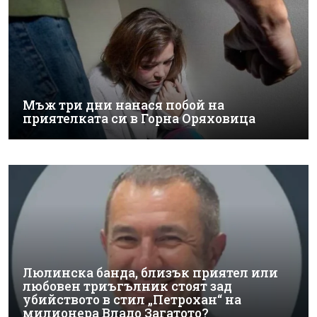
Мъж три дни нанася побой на
приятелката си в Горна Оряховица
Люлинска банда, близък приятел или
любовен триъгълник стоят зад
убийството в стил „Петрохан“ на
милионера Владо Загатото?