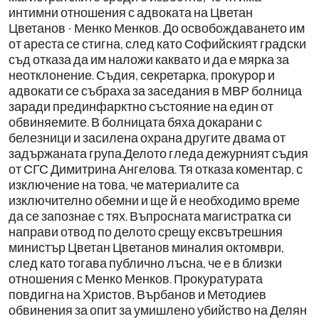
интимни отношения с адвоката на Цветан
Цветанов - Менко Менков. До освобождаването им
от ареста се стигна, след като Софийският градски
съд отказа да им наложи каквато и да е мярка за
неотклонение. Съдия, секретарка, прокурор и
адвокати се събраха за заседания в МВР болница
заради прединфарктно състояние на един от
обвиняемите. В болницата бяха докарани с
белезници и засилена охрана другите двама от
задържаната група.Делото гледа дежурният съдия
от СГС Димитрина Ангелова. Тя отказа коментар, с
изключение на това, че материалите са
изключително обемни и ще й е необходимо време
да се запознае с тях. Въпросната магистратка си
направи отвод по делото срещу ексвътрешния
министър Цветан Цветанов миналия октомври,
след като тогава публично лъсна, че е в близки
отношения с Менко Менков. Прокуратурата
повдигна на Христов, Върбанов и Методиев
обвинения за опит за умишлено убийство на Делян