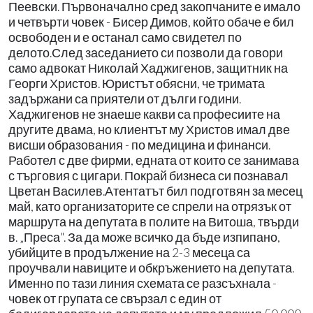
Пеевски. Първоначално сред закопчаните е имало
и четвърти човек - Бисер Димов, който обаче е бил
освободен и е останал само свидетел по
делото.След заседанието си позволи да говори
само адвокат Николай Хаджигенов, защитник на
Георги Христов. Юристът обясни, че тримата
задържани са приятели от дълги години.
Хаджигенов не знаеше какви са професиите на
другите двама, но клиентът му Христов имал две
висши образования - по медицина и финанси.
Работел с две фирми, едната от които се занимава
с търговия с цигари. Покрай бизнеса си познавал
Цветан Василев.Атентатът бил подготвян за месец
май, като организаторите се спрели на отрязък от
маршрута на депутата в полите на Витоша, твърди
в. „Преса". За да може всичко да бъде изпипано,
убийците в продължение на 2-3 месеца са
проучвали навиците и обкръжението на депутата.
Именно по тази линия схемата се разсъхнала -
човек от групата се свързал с един от