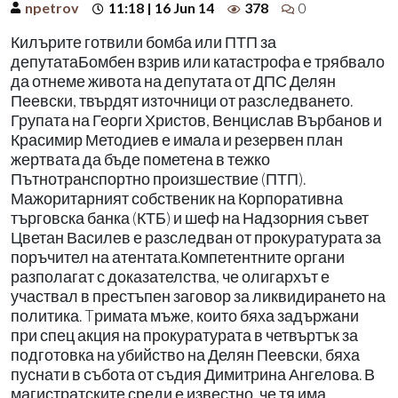
npetrov
11:18 | 16 Jun 14
378
0
Килърите готвили бомба или ПТП за
депутатаБомбен взрив или катастрофа е трябвало
да отнеме живота на депутата от ДПС Делян
Пеевски, твърдят източници от разследването.
Групата на Георги Христов, Венцислав Върбанов и
Красимир Методиев е имала и резервен план
жертвата да бъде пометена в тежко
Пътнотранспортно произшествие (ПТП).
Мажоритарният собственик на Корпоративна
търговска банка (КТБ) и шеф на Надзорния съвет
Цветан Василев е разследван от прокуратурата за
поръчител на атентата.Компетентните органи
разполагат с доказателства, че олигархът е
участвал в престъпен заговор за ликвидирането на
политика. Tримата мъже, които бяха задържани
при спец акция на прокуратурата в четвъртък за
подготовка на убийство на Делян Пеевски, бяха
пуснати в събота от съдия Димитрина Ангелова. В
магистратските среди е известно, че тя има