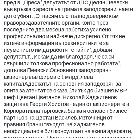
пред в. „Преса" депутатът от ДПС Делян Пеевски
във връзка с ареста на тримата заподозрени, наети
до го убият. „Отнасям се с пълно доверие към
правораздавателните органи, които през
последните два месеца работиха усилено,
професионално и най-вече дискретно. От тях не
изтече информация въпреки критиките за
неумението им да работят с тайни", добави
депутатът. „Искам да им благодаря, че са си
свършили толкова професионално работата",
допълва Пеевски.Основният заподозрян -
акционер във фирма с 1 млрд. лева
капиталАдвокатът на основния заподозрян за
опита за атентат се оказа близък до бившия МВР
шеф Цветан Цветанов. Николай Хаджигенов
защитава Георги Христов - един от акционерите в
Корпоративна търговска банка и основен бизнес
партньор на Цветан Василев. Източници от
правния бранш твърдят, че Хаджигенов
неофициално е бил консултант на екипа адвокати,
които защитават Цветанов по многото дела срещу