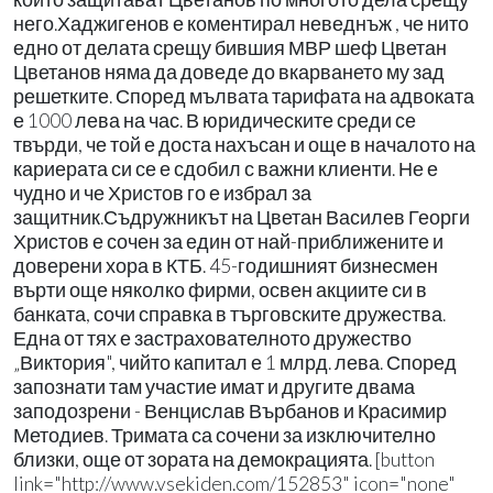
него.Хаджигенов е коментирал неведнъж , че нито
едно от делата срещу бившия МВР шеф Цветан
Цветанов няма да доведе до вкарването му зад
решетките. Според мълвата тарифата на адвоката
е 1000 лева на час. В юридическите среди се
твърди, че той е доста нахъсан и още в началото на
кариерата си се е сдобил с важни клиенти. Не е
чудно и че Христов го е избрал за
защитник.Съдружникът на Цветан Василев Георги
Христов е сочен за един от най-приближените и
доверени хора в КТБ. 45-годишният бизнесмен
върти още няколко фирми, освен акциите си в
банката, сочи справка в търговските дружества.
Една от тях е застрахователното дружество
„Виктория", чийто капитал е 1 млрд. лева. Според
запознати там участие имат и другите двама
заподозрени - Венцислав Върбанов и Красимир
Методиев. Тримата са сочени за изключително
близки, още от зората на демокрацията. [button
link="http://www.vsekiden.com/152853" icon="none"