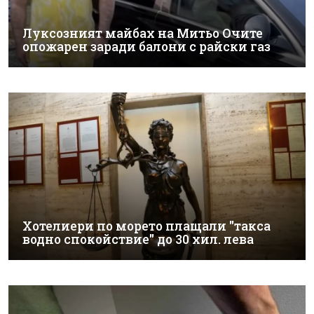
Луксозният майбах на Митьо Очите
опожарен заради балони с райски газ
Хотелиери по морето плащали "такса
водно спокойствие" до 30 хил. лева