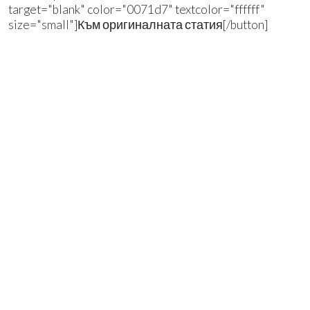
target="blank" color="0071d7" textcolor="ffffff"
size="small"]Към оригиналната статия[/button]