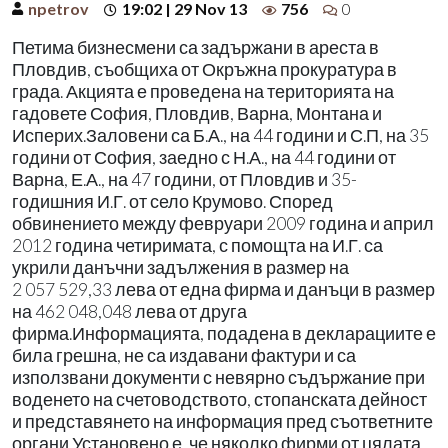
npetrov
19:02 | 29 Nov 13
756
0
Петима бизнесмени са задържани в ареста в
Пловдив, съобщиха от Окръжна прокуратура в
града. Акцията е проведена на територията на
гадовете София, Пловдив, Варна, Монтана и
Исперих.Заловени са Б.А., на 44 години и С.П, на 35
години от София, заедно с Н.А., на 44 години от
Варна, Е.А., на 47 години, от Пловдив и 35-
годишния И.Г. от село Крумово. Според
обвинението между февруари 2009 година и април
2012 година четиримата, с помощта на И.Г. са
укрили данъчни задължения в размер на
2 057 529,33 лева от една фирма и данъци в размер
на 462 048,048 лева от друга
фирма.Информацията, подадена в декларациите е
била грешна, не са издавани фактури и са
използвани документи с невярно съдържание при
воденето на счетоводството, стопанската дейност
и представянето на информация пред съответните
органи.Установено е, че няколко фирми от цялата