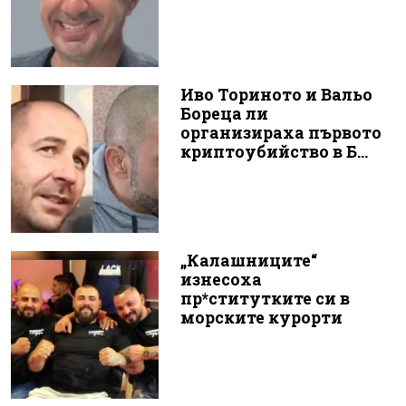
Иво Ториното и Вальо
Бореца ли
организираха първото
криптоубийство в Б...
„Калашниците“
изнесоха
пр*ститутките си в
морските курорти