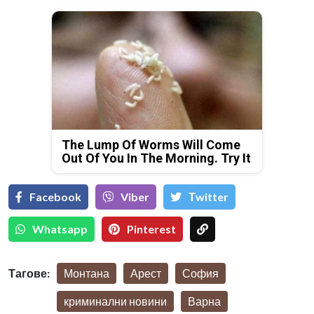
The Lump Of Worms Will Come
Out Of You In The Morning. Try It
Facebook
Viber
Тwitter
Whatsapp
Pinterest
Тагове:
Монтана
Арест
София
криминални новини
Варна