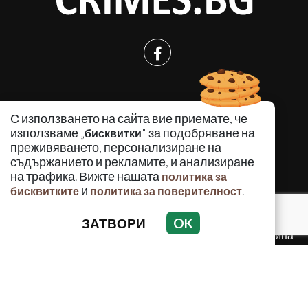
КРИМИНАЛНО
С използването на сайта вие приемате, че
ИНЦИДЕНТИ
използваме „
" за подобряване на
бисквитки
АНАЛИЗИ
преживяването, персонализиране на
съдържанието и рекламите, и анализиране
ПО СВЕТА
на трафика. Вижте нашата
политика за
ВОДЕЩИ ТЕМИ
и
.
бисквитките
политика за поверителност
ЗАТВОРИ
OK
Използването и публикуването на част или цялото
съдържание на Crimes.BG без разрешение на Медийна
група Асмара ЕООД е забранено.
© 2010 - 2026 | Crimes.BG. Всички права запазени.