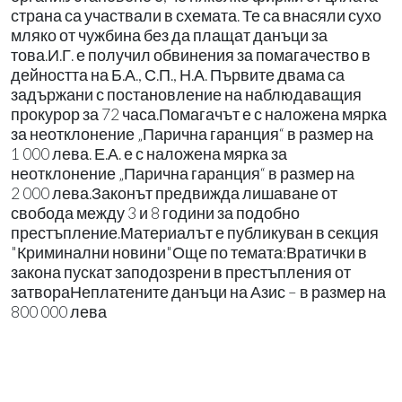
страна са участвали в схемата. Те са внасяли сухо
мляко от чужбина без да плащат данъци за
това.И.Г. е получил обвинения за помагачество в
дейността на Б.А., С.П., Н.А. Първите двама са
задържани с постановление на наблюдаващия
прокурор за 72 часа.Помагачът е с наложена мярка
за неотклонение „Парична гаранция“ в размер на
1 000 лева. Е.А. е с наложена мярка за
неотклонение „Парична гаранция“ в размер на
2 000 лева.Законът предвижда лишаване от
свобода между 3 и 8 години за подобно
престъпление.Материалът е публикуван в секция
"Криминални новини"Още по темата:Вратички в
закона пускат заподозрени в престъпления от
затвораНеплатените данъци на Азис – в размер на
800 000 лева