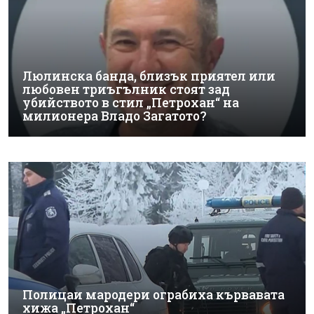
Люлинска банда, близък приятел или
любовен триъгълник стоят зад
убийството в стил „Петрохан“ на
милионера Владо Загатото?
Полицаи мародери ограбиха кървавата
хижа „Петрохан“