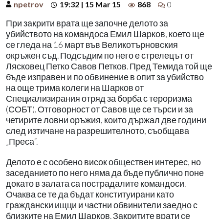
npetrov
19:32 | 15 Mar 15
868
0
При закрити врата ще започне делото за
убийството на командоса Емил Шарков, което ще
се гледа на 16 март във Великотърновския
окръжен съд. Подсъдим по него е стрелецът от
Лясковец Петко Савов Петков. Пред Темида той ще
бъде изправен и по обвинение в опит за убийство
на още трима колеги на Шарков от
Специализирания отряд за борба с тероризма
(СОБТ). Отговорност от Савов ще се търси и за
четирите ловни оръжия, които държал две години
след изтичане на разрешителното, съобщава
„Преса“.
Делото е с особено висок обществен интерес, но
заседанието по него няма да бъде публично поне
докато в залата са пострадалите командоси.
Очаква се те да бъдат конституирани като
граждански ищци и частни обвинители заедно с
близките на Емил Шарков. Закритите врати се