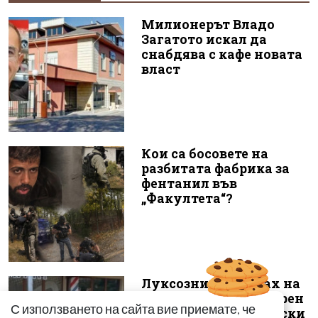
Милионерът Владо
Загатото искал да
снабдява с кафе новата
власт
Кои са босовете на
разбитата фабрика за
фентанил във
„Факултета“?
Луксозният майбах на
Митьо Очите опожарен
С използването на сайта вие приемате, че
заради балони с райски