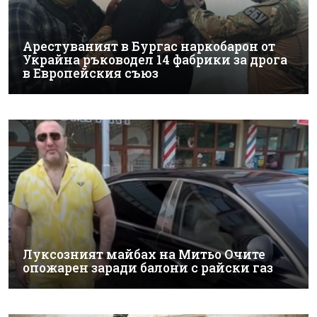
Арестуваният в Бургас наркобарон от
Украйна ръководел 14 фабрики за дрога
в Европейския съюз
Луксозният майбах на Митьо Очите
опожарен заради балони с райски газ