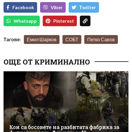
Facebook
Viber
Тwitter
Whatsapp
Pinterest
Тагове:
Емил Шарков
СОБТ
Петко Савов
ОЩЕ ОТ КРИМИНАЛНО
Кои са босовете на разбитата фабрика за