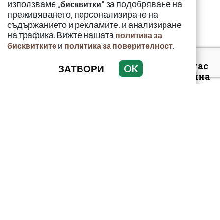
използваме „
" за подобряване на
бисквитки
газ
преживяването, персонализиране на
съдържанието и рекламите, и анализиране
на трафика. Вижте нашата
политика за
и
.
бисквитките
политика за поверителност
Арестуваният в Бургас
ЗАТВОРИ
OK
наркобарон от Украйна
ръководел 14 фабрики
за др...