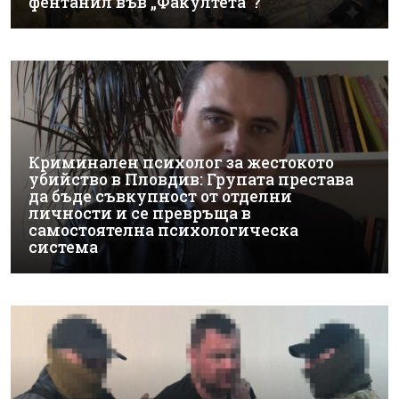
фентанил във „Факултета“?
Криминален психолог за жестокото
убийство в Пловдив: Групата престава
да бъде съвкупност от отделни
личности и се превръща в
самостоятелна психологическа
система