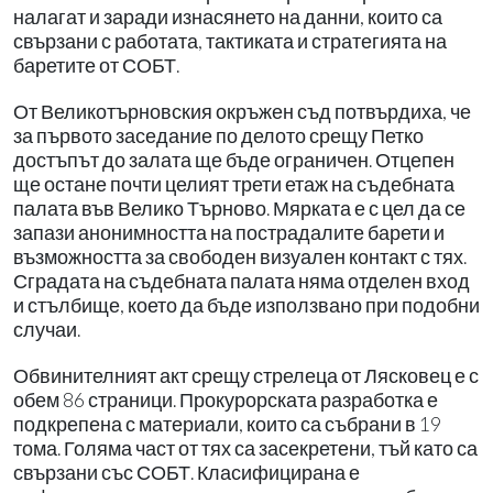
налагат и заради изнасянето на данни, които са
свързани с работата, тактиката и стратегията на
баретите от СОБТ.
От Великотърновския окръжен съд потвърдиха, че
за първото заседание по делото срещу Петко
достъпът до залата ще бъде ограничен. Отцепен
ще остане почти целият трети етаж на съдебната
палата във Велико Търново. Мярката е с цел да се
запази анонимността на пострадалите барети и
възможността за свободен визуален контакт с тях.
Сградата на съдебната палата няма отделен вход
и стълбище, което да бъде използвано при подобни
случаи.
Обвинителният акт срещу стрелеца от Лясковец е с
обем 86 страници. Прокурорската разработка е
подкрепена с материали, които са събрани в 19
тома. Голяма част от тях са засекретени, тъй като са
свързани със СОБТ. Класифицирана е