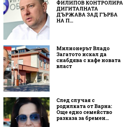
ФИЛИПОВ КОНТРОЛИРА
ДИГИТАЛНАТА
ДЪРЖАВА ЗАД ГЪРБА
НА П...
Милионерът Владо
Загатото искал да
снабдява с кафе новата
власт
След случая с
родилката от Варна:
Още едно семейство
разказа за бремен...