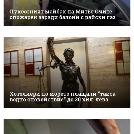
Луксозният майбах на Митьо Очите
опожарен заради балони с райски газ
Хотелиери по морето плащали "такса
водно спокойствие" до 30 хил. лева