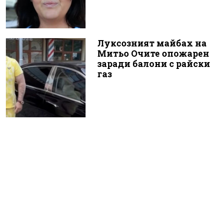
Луксозният майбах на
Митьо Очите опожарен
заради балони с райски
газ