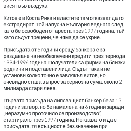
висят във въздуха.
Китов е в Коста Рика и властите там отказват да го
екстрадират. Той напусна България веднага след
като бе освободен от ареста през 1997 година, тъй
като съдът прецени, че няма да се укрие.
Присъдата от 6 години срещу банкера е за
раздаване на необезпечени кредити през периода
1994-1996 година. Получатели са фирми на близки,
роднини и подставени лица. Съдът така и не
установи колко точно е завлякъл Китов, но
очевидно става въпрос за сериозна сума, около 2
милиарда стари лева.
Първата присъда на липсващият банкер бе за 13
години затвор, но бе намалена на 6 години заради
„неразумно проточило се производство”,
стартирало през 1997 година. Но каквато и да е
присъдата, тя всъщност е без значение при