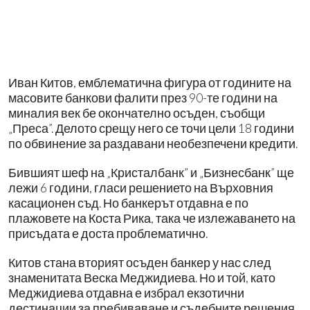
Иван Китов, емблематична фигура от годините на
масовите банкови фалити през 90-те години на
миналия век бе окончателно осъден, съобщи
„Преса”. Делото срещу него се точи цели 18 години
по обвинение за раздавани необезпечени кредити.
Бившият шеф на „Кристалбанк” и „Бизнесбанк” ще
лежи 6 години, гласи решението на Върховния
касационен съд. Но банкерът отдавна е по
плажовете на Коста Рика, така че излежаването на
присъдата е доста проблематично.
Китов стана вторият осъден банкер у нас след
знаменитата Веска Меджидиева. Но и той, като
Меджидиева отдавна е избрал екзотични
дестинации за пребиваване и съдебните решения