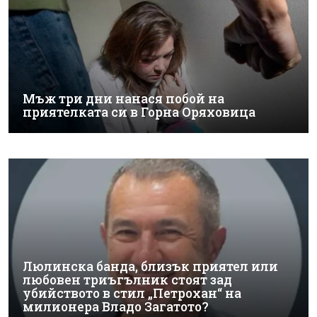
Мъж три дни нанася побой на
приятелката си в Горна Оряховица
Люлинска банда, близък приятел или
любовен триъгълник стоят зад
убийството в стил „Петрохан“ на
милионера Владо Загатото?