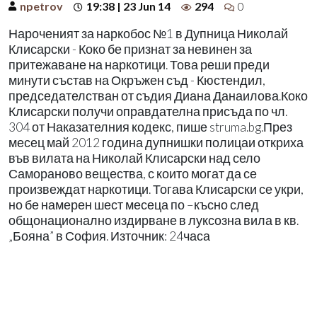
npetrov
19:38 | 23 Jun 14
294
0
Нароченият за наркобос №1 в Дупница Николай
Клисарски - Коко бе признат за невинен за
притежаване на наркотици. Това реши преди
минути състав на Окръжен съд - Кюстендил,
председателстван от съдия Диана Данаилова.Коко
Клисарски получи оправдателна присъда по чл.
304 от Наказателния кодекс, пише struma.bg.През
месец май 2012 година дупнишки полицаи откриха
във вилата на Николай Клисарски над село
Самораново вещества, с които могат да се
произвеждат наркотици. Тогава Клисарски се укри,
но бе намерен шест месеца по –късно след
общонационално издирване в луксозна вила в кв.
„Бояна” в София. Източник: 24часа