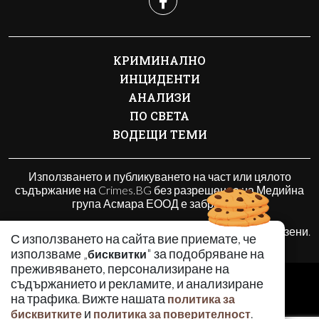
КРИМИНАЛНО
ИНЦИДЕНТИ
АНАЛИЗИ
ПО СВЕТА
ВОДЕЩИ ТЕМИ
Използването и публикуването на част или цялото
съдържание на Crimes.BG без разрешение на Медийна
група Асмара ЕООД е забранено.
© 2010 - 2026 | Crimes.BG. Всички права запазени.
С използването на сайта вие приемате, че
използваме „
" за подобряване на
бисквитки
преживяването, персонализиране на
РЕКЛАМА
съдържанието и рекламите, и анализиране
КОНТАКТИ
на трафика. Вижте нашата
политика за
и
.
бисквитките
политика за поверителност
ОБЩИ УСЛОВИЯ