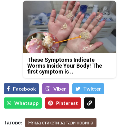
These Symptoms Indicate
Worms Inside Your Body! The
first symptom is ..
Facebook
Viber
Тwitter
Whatsapp
Pinterest
Тагове:
Няма етикети за тази новина