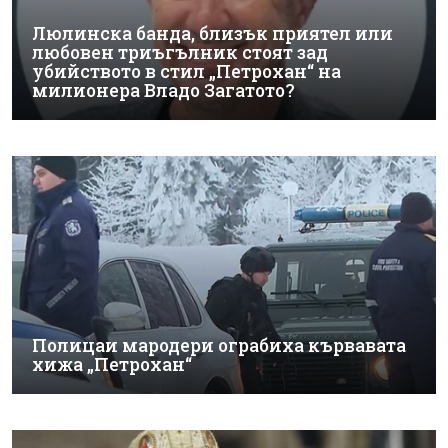
Люлинска банда, близък приятел или
любовен триъгълник стоят зад
убийството в стил „Петрохан“ на
милионера Владо Загатото?
Полицаи мародери ограбиха кървавата
хижа „Петрохан“