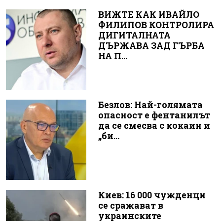
ВИЖТЕ КАК ИВАЙЛО
ФИЛИПОВ КОНТРОЛИРА
ДИГИТАЛНАТА
ДЪРЖАВА ЗАД ГЪРБА
НА П...
Безлов: Най-голямата
опасност е фентанилът
да се смесва с кокаин и
„би...
Киев: 16 000 чужденци
се сражават в
украинските