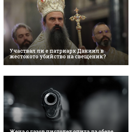
Участвал ли е патриарх Даниил в
жестокото убийство на свещеник?
Жена с газов пистолет опита да обере