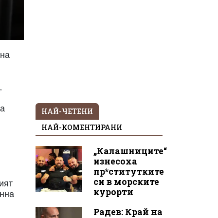
 на
,
на
НАЙ-ЧЕТЕНИ
НАЙ-КОМЕНТИРАНИ
„Калашниците“
изнесоха
пр*ститутките
си в морските
мият
курорти
онна
Радев: Край на