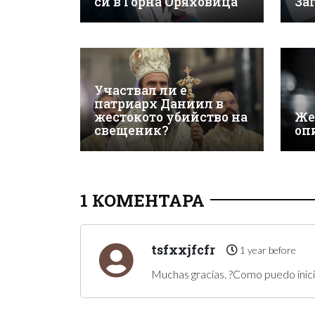
си в Горна Оряховица
За
Участвал ли е
патриарх Даниил в
жестокото убийство на
Же
свещеник?
оп
1 КОМЕНТАРА
tsfxxjfcfr
1 year before
Muchas gracias. ?Como puedo inici