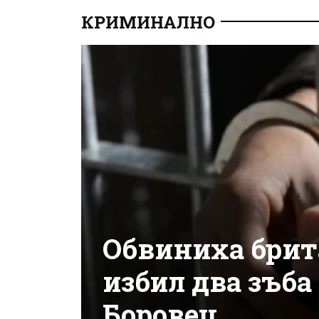
КРИМИНАЛНО
Обвиниха брит
избил два зъба
Боровец