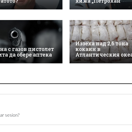
гатото?
хижа „Петрохан“
Иззеха над 2,6 тона
на с газов пистолет
кокаин в
ита да обере аптека
Атлантическия оке
ar sesion?