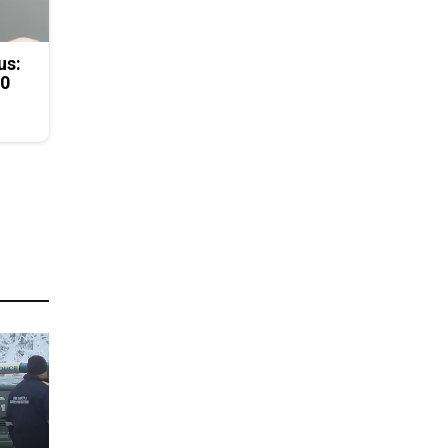
us:
50