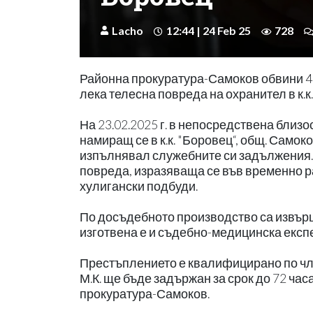
Lacho
12:44 | 24 Feb 25
728
Районна прокуратура-Самоков обвини 41
лека телесна повреда на охранител в к.к
На 23.02.2025 г. в непосредствена близо
намиращ се в к.к. "Боровец“, общ. Самоков
изпълнявал служебните си задължения. 
повреда, изразяваща се във временно р
хулигански подбуди.
По досъдебното производство са извър
изготвена е и съдебно-медицинска експ
Престъплението е квалифицирано по чл. 131,
М.К. ще бъде задържан за срок до 72 ч
прокуратура-Самоков.