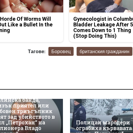
Horde Of Worms Will
Gynecologist in Columb
Out Like a Bullet In the
Bladder Leakage After 
ning
Comes Down to 1 Thing
(Stop Doing This)
Тагове:
Боровец
британския гражданин
линска банда,
изък приятел или
бовен триъгълник
оят зад убийството в
ил „Петрохан“ на
Полицаи мародери
лионера Владо
ограбиха кървавата