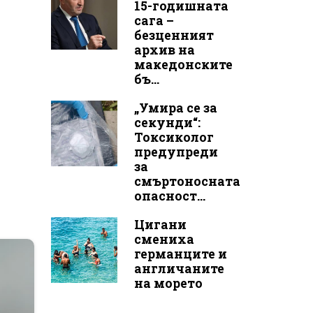
15-годишната
сага –
безценният
архив на
македонските
бъ...
„Умира се за
секунди“:
Токсиколог
предупреди
за
смъртоносната
опасност...
Цигани
смениха
германците и
англичаните
на морето