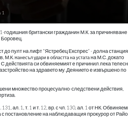
1
-годишния британски гражданин М.К. за причиняване
. Боровец.
ст до пулт на лифт "Ястребец Експрес“ - долна станция
, М.К. н
на М.С. докато
анесъл удари в областта на устата
С действията си обвиняемият е причинил лека телес
азстройство на здравето му. Деянието е извършено по
шени множество процесуално-следствени действия,
ертиза.
 ал. 1, т. 1 и т. 12, вр. с чл. 130, ал. 1 от НК. Обвиняе
аса с постановление на наблюдаващия прокурор от Рай