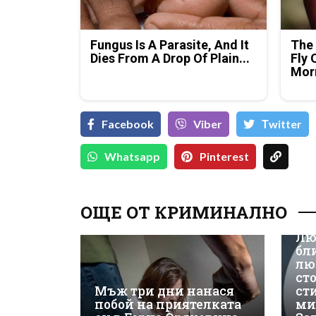
Fungus Is A Parasite, And It
The 
Dies From A Drop Of Plain...
Fly 
Mor
Facebook
Viber
Тwitter
Whatsapp
Pinterest
ОЩЕ ОТ КРИМИНАЛНО
Лю
бл
лю
ст
Мъж три дни нанася
ст
побой на приятелката
ми