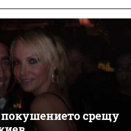
а покушението срещу
жиев