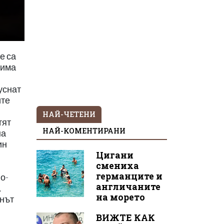
е са
 има
уснат
ите
НАЙ-ЧЕТЕНИ
тят
НАЙ-КОМЕНТИРАНИ
на
ин
Цигани
смениха
германците и
о-
англичаните
.
на морето
инът
ВИЖТЕ КАК