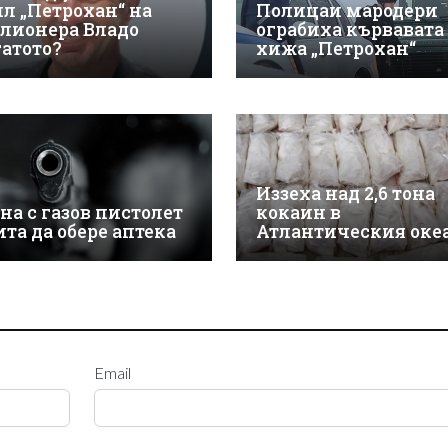
ил „Петрохан“ на
Полицаи мародери
лионера Владо
ограбиха кървавата
гатото?
хижа „Петрохан“
Иззеха над 2,6 тона
на с газов пистолет
кокаин в
ита да обере аптека
Атлантическия оке
Email