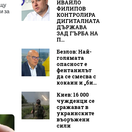
ИВАЙЛО
ещу
ФИЛИПОВ
и за
КОНТРОЛИРА
ДИГИТАЛНАТА
ДЪРЖАВА
ЗАД ГЪРБА НА
П...
Безлов: Най-
голямата
опасност е
фентанилът
да се смесва с
кокаин и „би...
Киев: 16 000
чужденци се
сражават в
украинските
въоръжени
сили