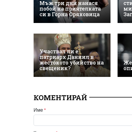
Мъж три дни нанася
ст
побой на приятелката
ми
си в Горна Оряховица
За
Участвал ли е
патриарх Даниил в
жестокото убийство на
Же
свещеник?
оп
КОМЕНТИРАЙ
Име
*