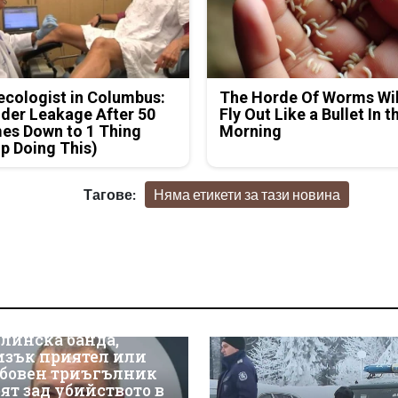
cologist in Columbus:
The Horde Of Worms Wil
der Leakage After 50
Fly Out Like a Bullet In t
es Down to 1 Thing
Morning
p Doing This)
Тагове:
Няма етикети за тази новина
линска банда,
изък приятел или
бовен триъгълник
оят зад убийството в