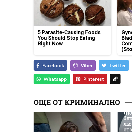
5 Parasite-Causing Foods
Gyne
You Should Stop Eating
Blad
Right Now
Com
(Sto
Facebook
Viber
Тwitter
Whatsapp
Pinterest
ОЩЕ ОТ КРИМИНАЛНО
Лю
бл
лю
ст