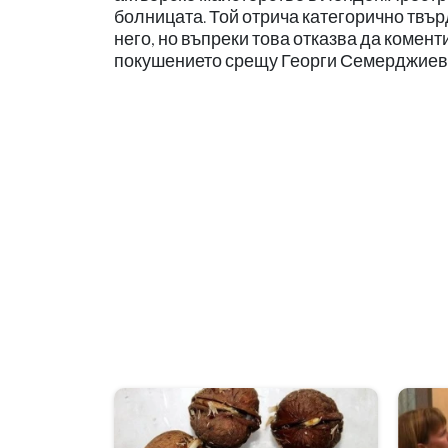
болницата. Той отрича категорично твъ
него, но въпреки това отказва да комент
покушението срещу Георги Семерджиев ap