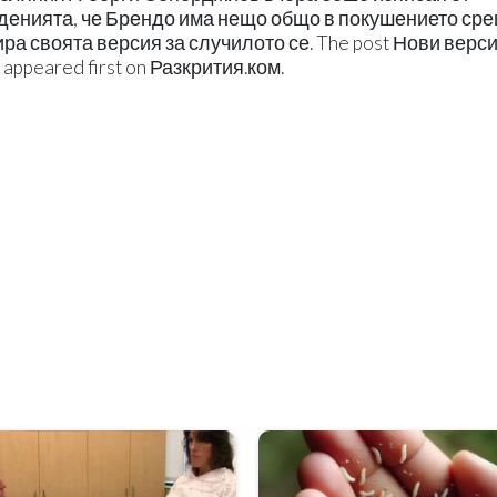
рденията, че Брендо има нещо общо в покушението ср
ира своята версия за случилото се. The post Нови верси
peared first on Разкрития.ком.