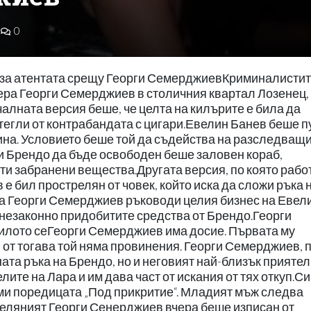
0
 за атентата срещу Георги СемерджиевКриминалистит
ера Георги Семерджиев в столичния квартал Лозенец,
алната версия беше, че целта на килърите е била да
ттегли от контрабандата с цигари.Евелин Банев беше п
ина. Условието беше той да съдейства на разследващ
и Брендо да бъде освободен беше заловен кораб,
ити забранени вещества.Другата версия, по която рабо
е бил прострелян от човек, който иска да сложи ръка 
та Георги Семерджиев ръководи целия бизнес на Евел
 незаконно придобитите средства от Брендо.Георги
илото сеГеорги Семерджиев има досие. Първата му
 от тогава той няма провинения. Георги Семерджиев, п
ата ръка на Брендо, но и неговият най-близък приятел
ите на Лара и им дава част от искания от тях откуп.С
ми поредицата „Под прикритие“. Младият мъж следва
еляният Георги Сенерджиев вчера беше изписан от