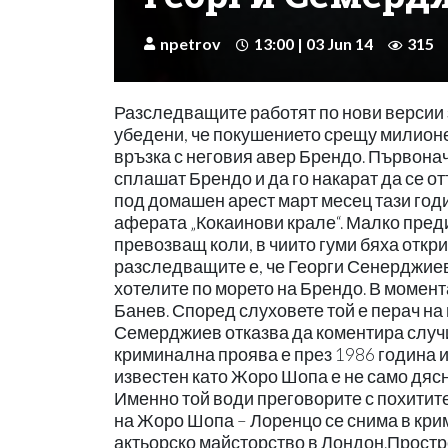
npetrov
13:00 | 03 Jun 14
315
Разследващите работят по нови версии
убедени, че покушението срещу милион
връзка с неговия авер Брендо. Първонач
сплашат Брендо и да го накарат да се о
под домашен арест март месец тази год
аферата „Кокаинови крале“. Малко пред
превозващ коли, в чиито гуми бяха откр
разследващите е, че Георги Сенерджиев 
хотелите по морето на Брендо. В момен
Банев. Според слуховете той е перач на
Семерджиев отказва да коментира случ
криминална проява е през 1986 година и
известен като Жоро Шопа е не само дясн
Именно той води преговорите с похитител
на Жоро Шопа – Лоренцо се снима в кри
актьорско майсторство в Лондон.Простр