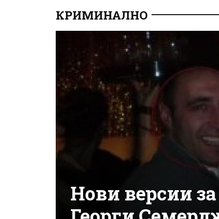
КРИМИНАЛНО
Нови версии з
Георги Семерд