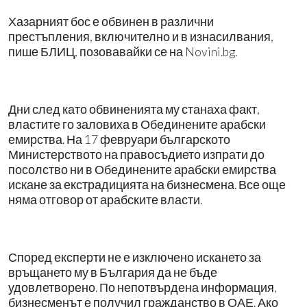
Хазарният бос е обвинен в различни
престъпления, включително и в изнасилвания,
пише БЛИЦ, позовавайки се на Novini.bg.
Дни след като обвиненията му станаха факт,
властите го заловиха в Обединените арабски
емирства. На 17 февруари българското
Министерството на правосъдието изпрати до
посолство ни в Обединените арабски емирства
искане за екстрадицията на бизнесмена. Все още
няма отговор от арабските власти.
Според експерти не е изключено искането за
връщането му в България да не бъде
удовлетворено. По непотвърдена информация,
бизнесменът е получил гражданство в ОАЕ. Ако