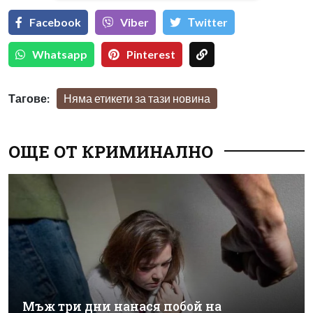
Facebook
Viber
Тwitter
Whatsapp
Pinterest
Тагове:
Няма етикети за тази новина
ОЩЕ ОТ КРИМИНАЛНО
Мъж три дни нанася побой на