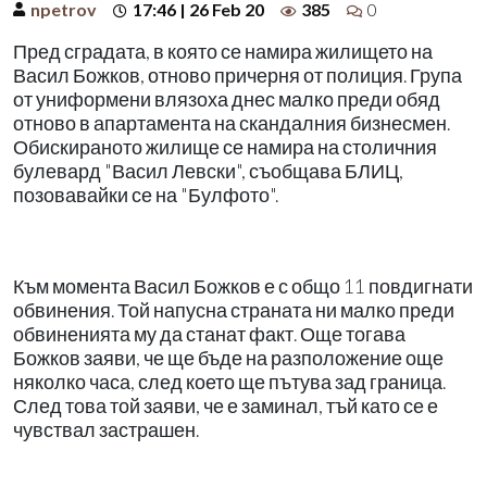
npetrov
17:46 | 26 Feb 20
385
0
Пред сградата, в която се намира жилището на
Васил Божков, отново причерня от полиция. Група
от униформени влязоха днес малко преди обяд
отново в апартамента на скандалния бизнесмен.
Обискираното жилище се намира на столичния
булевард "Васил Левски", съобщава БЛИЦ,
позовавайки се на "Булфото".
Към момента Васил Божков е с общо 11 повдигнати
обвинения. Той напусна страната ни малко преди
обвиненията му да станат факт. Още тогава
Божков заяви, че ще бъде на разположение още
няколко часа, след което ще пътува зад граница.
След това той заяви, че е заминал, тъй като се е
чувствал застрашен.