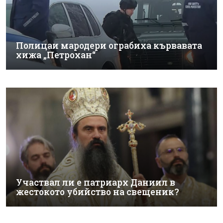
Полицаи мародери ограбиха кървавата
хижа „Петрохан“
Участвал ли е патриарх Даниил в
жестокото убийство на свещеник?