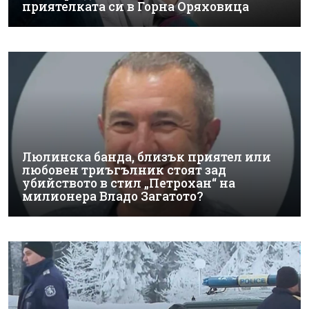
приятелката си в Горна Оряховица
Люлинска банда, близък приятел или
любовен триъгълник стоят зад
убийството в стил „Петрохан“ на
милионера Владо Загатото?