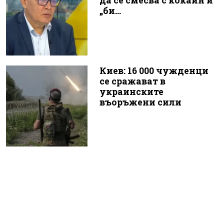
да се смесва с кокаин и
„би...
Киев: 16 000 чужденци
се сражават в
украинските
въоръжени сили