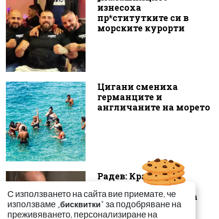
изнесоха
пр*ститутките си в
морските курорти
Цигани смениха
германците и
англичаните на морето
Радев: Край на 15-
годишната сага –
С използването на сайта вие приемате, че
безценният архив на
използваме „
" за подобряване на
бисквитки
македонските бъ...
преживяването, персонализиране на