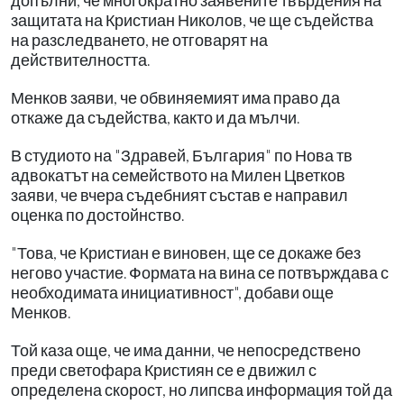
допълни, че многократно заявените твърдения на
защитата на Кристиан Николов, че ще съдейства
на разследването, не отговарят на
действителността.
Менков заяви, че обвиняемият има право да
откаже да съдейства, както и да мълчи.
В студиото на "Здравей, България" по Нова тв
адвокатът на семейството на Милен Цветков
заяви, че вчера съдебният състав е направил
оценка по достойнство.
"Това, че Кристиан е виновен, ще се докаже без
негово участие. Формата на вина се потвърждава с
необходимата инициативност", добави още
Менков.
Той каза още, че има данни, че непосредствено
преди светофара Кристиян се е движил с
определена скорост, но липсва информация той да