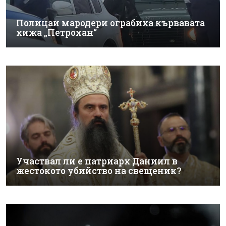
Полицаи мародери ограбиха кървавата
хижа „Петрохан“
Участвал ли е патриарх Даниил в
жестокото убийство на свещеник?