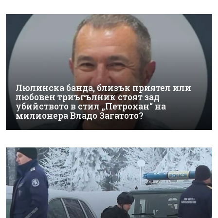
Люлинска банда, близък приятел или
любовен триъгълник стоят зад
убийството в стил „Петрохан“ на
милионера Владо Загатото?