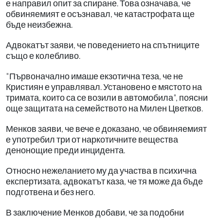
е направил опит за спиране. Това означава, че
обвиняемият е осъзнавал, че катастрофата ще
бъде неизбежна.
Адвокатът заяви, че поведението на спътниците
също е колебливо.
"Първоначално имаше екзотична теза, че не
Кристиян е управлявал. Установено е мястото на
тримата, които са се возили в автомобила", поясни
още защитата на семейството на Милен Цветков.
Менков заяви, че вече е доказано, че обвиняемият
е употребил три от наркотичните вещества
денонощие преди инцидента.
Относно нежеланието му да участва в психична
експертизата, адвокатът каза, че тя може да бъде
подготвена и без него.
В заключение Менков добави, че за подобни