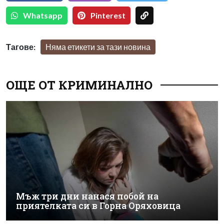
Whatsapp
Pinterest
Тагове:
Няма етикети за тази новина
ОЩЕ ОТ КРИМИНАЛНО
Мъж три дни нанася побой на
приятелката си в Горна Оряховица