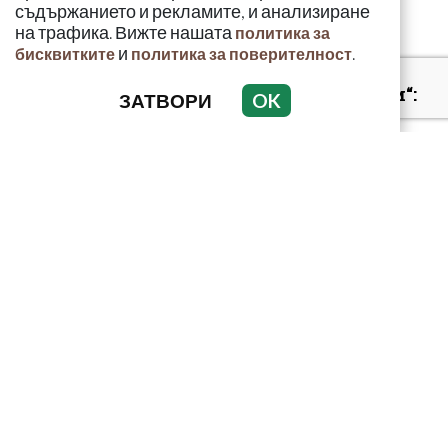
съдържанието и рекламите, и анализиране
на трафика. Вижте нашата
политика за
и
.
бисквитките
политика за поверителност
„Умира се за секунди“:
ЗАТВОРИ
OK
Токсиколог
предупреди за
смъртоносната
опасност...