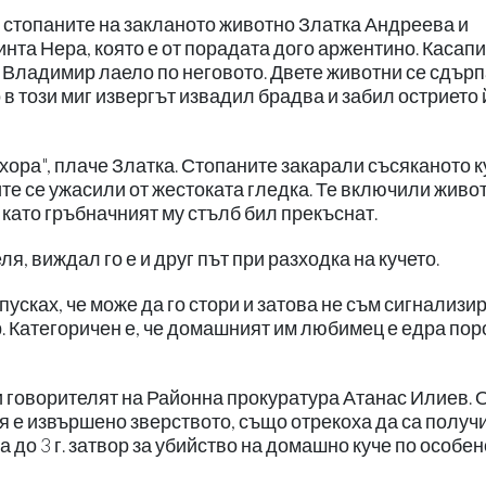
 стопаните на закланото животно Златка Андреева и
нта Нера, която е от порадата дого аржентино. Касап
и Владимир лаело по неговото. Двете животни се сдърп
в този миг извергът извадил брадва и забил острието 
хора", плаче Златка. Стопаните закарали съсяканото к
те се ужасили от жестоката гледка. Те включили живо
й като гръбначният му стълб бил прекъснат.
я, виждал го е и друг път при разходка на кучето.
пусках, че може да го стори и затова не съм сигнализи
. Категоричен е, че домашният им любимец е едра пор
и говорителят на Районна прокуратура Атанас Илиев. 
я е извършено зверството, също отрекоха да са получ
 до 3 г. затвор за убийство на домашно куче по особен