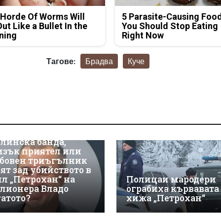
Horde Of Worms Will
5 Parasite-Causing Foo
Out Like a Bullet In the
You Should Stop Eating
ning
Right Now
Тагове:
Брадва
Куче
линска банда,
изък приятел или
бовен триъгълник
оят зад убийството в
ил „Петрохан“ на
Полицаи мародери
лионера Владо
ограбиха кървавата
гатото?
хижа „Петрохан“