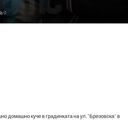
0
о домашно куче в градинката на ул. "Брезовска" в