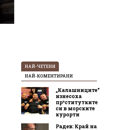
НАЙ-ЧЕТЕНИ
НАЙ-КОМЕНТИРАНИ
„Калашниците“
изнесоха
пр*ститутките
си в морските
курорти
Радев: Край на