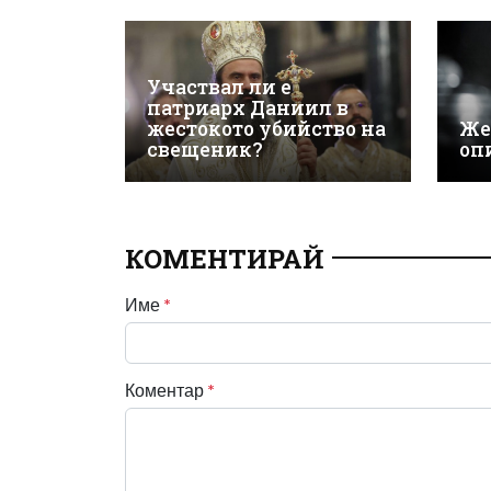
Участвал ли е
патриарх Даниил в
жестокото убийство на
Же
свещеник?
оп
КОМЕНТИРАЙ
Име
*
Коментар
*