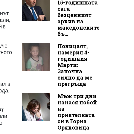
15-годишната
сага –
инът
безценният
али,
архив на
й в
македонските
бъ...
уче
Полицаят,
намерил 4-
тното
годишния
Марти:
Започна
силно да ме
прегръща
рал в
ода,
Мъж три дни
нанася побой
на
От
приятелката
или
си в Горна
о
Оряховица