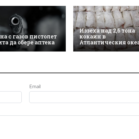
Иззеха над 2,6 тона
на с газов пистолет
кокаин в
ита да обере аптека
Атлантическия оке
Email