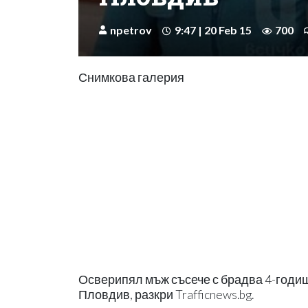
npetrov
9:47 | 20 Feb 15
700
Снимкова галерия
Осверипял мъж съсече с брадва 4-годишн
Пловдив, разкри Trafficnews.bg.