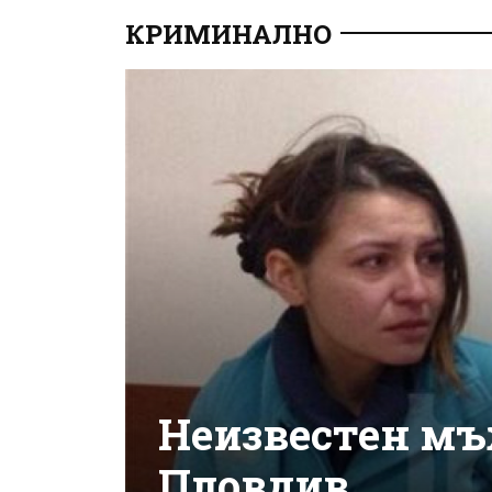
КРИМИНАЛНО
Неизвестен мъж
Пловдив