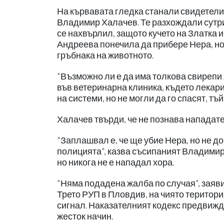
На кървавата гледка станали свидетели
Владимир Халачев. Те разхождали сутри
се нахвърлил, защото кучето на Златка 
Андреева понечила да прибере Нера, но 
гръбнака на животното.
"Възможно ли е да има толкова свирепи 
във ветеринарна клиника, където лекари
на системи, но не могли да го спасят, тъ
Халачев твърди, че не познава нападател
"Заплашвал е, че ще убие Нера, но не до
полицията", казва съсипаният Владимир
но никога не е нападал хора.
"Няма подадена жалба по случая", заяв
Трето РУП в Пловдив, на чиято територи
сигнал. Наказателният кодекс предвижда
жесток начин.