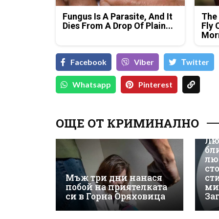
Fungus Is A Parasite, And It
The 
Dies From A Drop Of Plain...
Fly 
Mor
Facebook
Viber
Тwitter
Whatsapp
Pinterest
ОЩЕ ОТ КРИМИНАЛНО
Лю
бл
лю
ст
Мъж три дни нанася
ст
побой на приятелката
ми
си в Горна Оряховица
За