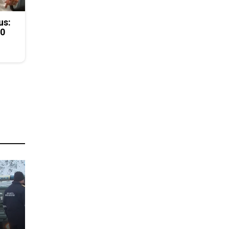
us:
50