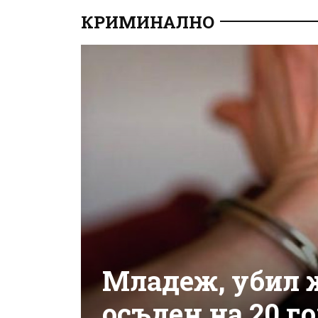
КРИМИНАЛНО
Младеж, убил ж
осъден на 20 г