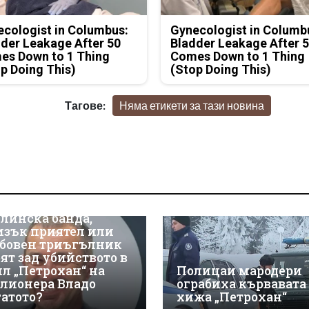
cologist in Columbus:
Gynecologist in Columb
der Leakage After 50
Bladder Leakage After 
es Down to 1 Thing
Comes Down to 1 Thing
p Doing This)
(Stop Doing This)
Тагове:
Няма етикети за тази новина
линска банда,
изък приятел или
бовен триъгълник
оят зад убийството в
ил „Петрохан“ на
Полицаи мародери
лионера Владо
ограбиха кървавата
гатото?
хижа „Петрохан“