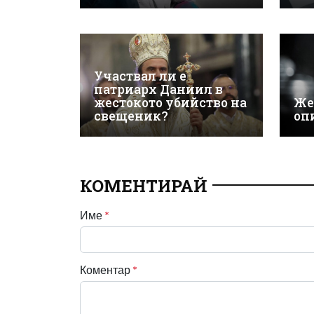
Участвал ли е
патриарх Даниил в
жестокото убийство на
Же
свещеник?
оп
КОМЕНТИРАЙ
Име
*
Коментар
*