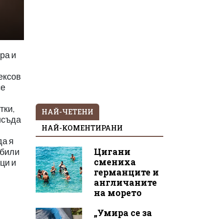
ра и
ексов
се
тки,
НАЙ-ЧЕТЕНИ
исъда
НАЙ-КОМЕНТИРАНИ
да я
Цигани
 били
смениха
ци и
германците и
англичаните
на морето
„Умира се за