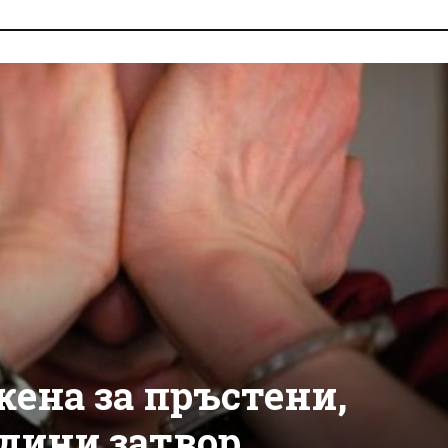
ена за пръстени,
одини затвор