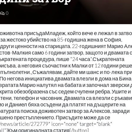
0
доживотна присъдаМладеж, който вече е лежал в затво
 за жестоко убийство на 85-годишна жена в София,
 други ценности на старицата. 22-годишният Марио Ал
стов-Малкия само 6 години затвор, защото и двамата 
съкратената процедура, пише "24 часа".Съкратената
съва, а неговия съочастни к Малки от 12 години реше
непълнолетни.„Съжалявам, дайте ми шанс и по-лека пр
. По негова инициатива двамата влезли в дома на Бина
 вратата Марио налутял на бабата и започнал зверски 
ткрита обезобразена със седем счупени ребра. Ушите и
тени, телефон и часовник. Двамата са влезли с ръкави
рио и Даниел бяха осъдени да платят на дъщерите на
ратурата поиска доживотен затвор за Алексов, заради
ършено престъплението. Присъдите може да се
g/news/article/272779" icon="none" target="blank"
mall"]Към оригиналната статия[/button]