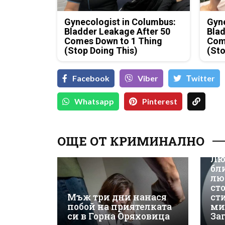
Gynecologist in Columbus:
Gyne
Bladder Leakage After 50
Blad
Comes Down to 1 Thing
Com
(Stop Doing This)
(Sto
Facebook
Viber
Тwitter
Whatsapp
Pinterest
ОЩЕ ОТ КРИМИНАЛНО
Лю
бл
лю
ст
Мъж три дни нанася
ст
побой на приятелката
ми
си в Горна Оряховица
За