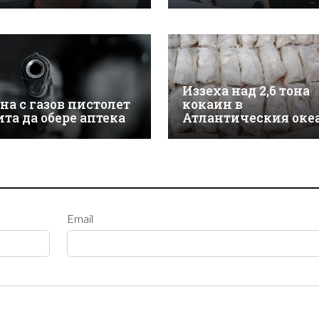
Иззеха над 2,6 тона
на с газов пистолет
кокаин в
ита да обере аптека
Атлантическия оке
Email