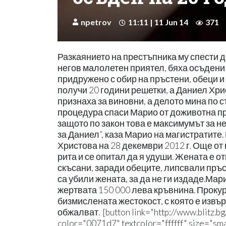
npetrov
11:11 | 11 Jun 14
371
Разкаянието на престъпника му спести 
негов малолетен приятел, бяха осъдени
придружено с обир на пръстени, обеци и
получи 20 години решетки, а Даниел Хри
признаха за виновни, а делото мина по 
процедура спаси Марио от доживотна при
защото по закон това е максимумът за 
за Даниел”, каза Марио на магистратите
Христова на 28 декември 2012 г. Още от
рита и се опитал да я удуши. Жената е о
скъсани, заради обеците, липсвали пръс
са убили жената, за да не ги издаде.Ма
жертвата 150 000 лева кръвнина. Проку
бизмислената жестокост, с която е изв
обжалват. [button link="http://www.blitz.b
color="0071d7" textcolor="ffffff" size="s