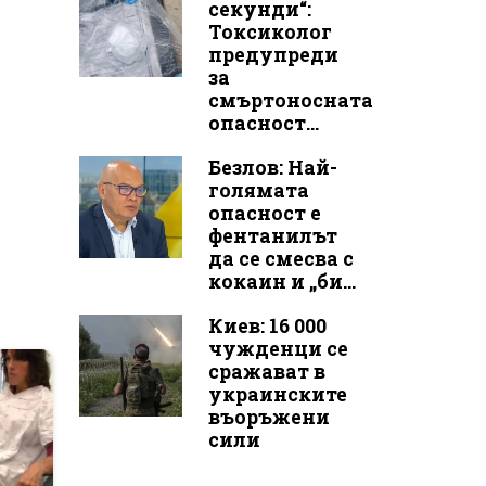
секунди“:
Токсиколог
предупреди
за
смъртоносната
опасност...
Безлов: Най-
голямата
опасност е
фентанилът
да се смесва с
кокаин и „би...
Киев: 16 000
чужденци се
сражават в
украинските
въоръжени
сили