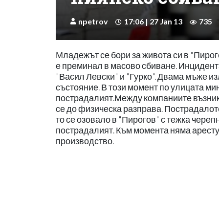
npetrov
17:06 | 27 Jan 13
735
Младежът се бори за живота си в "Пирого
е преминал в масово сбиване. Инцидент
"Васил Левски" и "Гурко". Двама мъже и
състояние. В този момент по улицата ми
пострадалият.Между компаниите възник
се до физическа разправа. Пострадалото
то се озовало в "Пирогов" с тежка чере
пострадалият. Към момента няма аресту
производство.