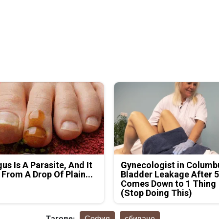
us Is A Parasite, And It
Gynecologist in Columb
 From A Drop Of Plain...
Bladder Leakage After 
Comes Down to 1 Thing
(Stop Doing This)
Тагове:
София
сбиване