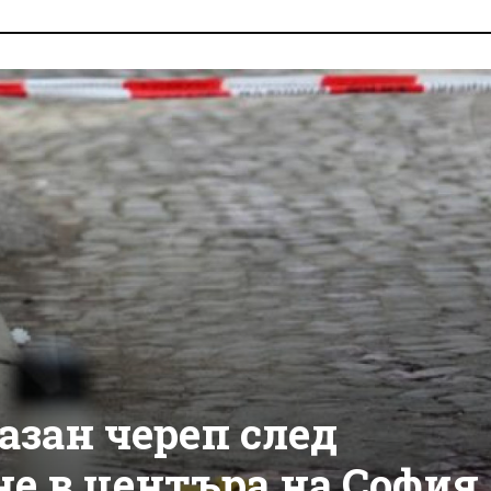
азан череп след
не в центъра на София