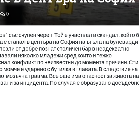
0
в" със счупен череп. Той е участвал в скандал, който 
а е станал в центъра на София на ъгъла на булеварди
злезли от добре познат столичен бар в неадекватно
навали няколко младежи сред които и тежко
нал конфликт по неизвестни до момента причини. Ст
 момче е ударено с бутилка в главата. В следствие на
пно-мозъчна травма. Все още има опасност за живота на
вани за инцидента. По случая е образувано досъдебн