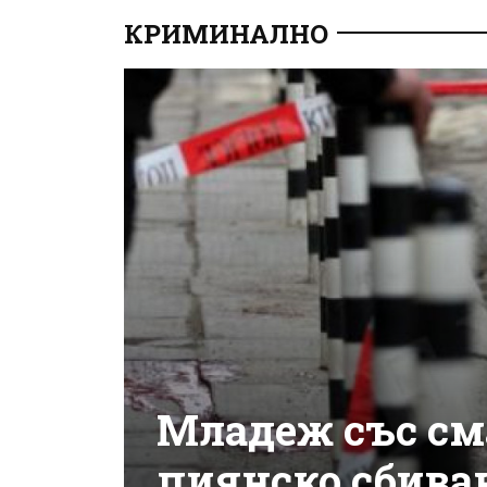
КРИМИНАЛНО
Младеж със см
пиянско сбива