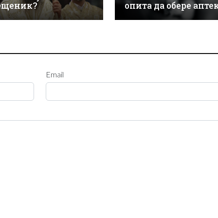
ещеник?
опита да обере апте
Email