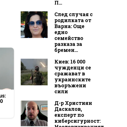
П...
След случая с
родилката от
Варна: Още
едно
семейство
разказа за
бремен...
Киев: 16 000
чужденци се
сражават в
украинските
въоръжени
сили
us:
50
Д-р Християн
Даскалов,
експерт по
киберсигурност:
Неоторизираният