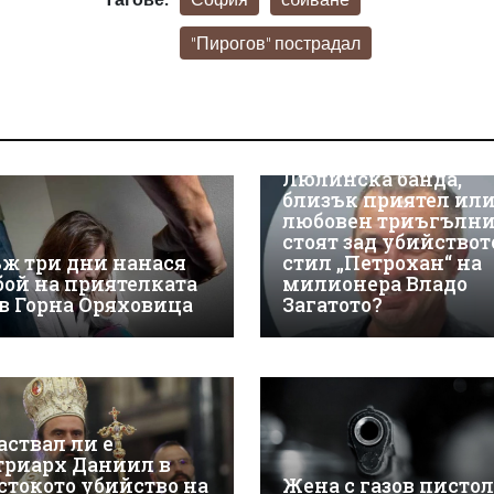
"Пирогов" пострадал
Люлинска банда,
близък приятел ил
любовен триъгълн
стоят зад убийствот
ж три дни нанася
стил „Петрохан“ на
бой на приятелката
милионера Владо
 в Горна Оряховица
Загатото?
аствал ли е
триарх Даниил в
стокото убийство на
Жена с газов пистол