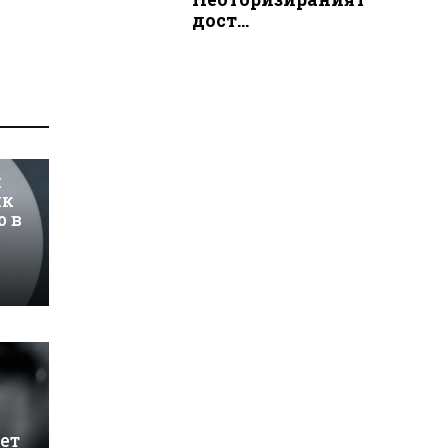
дост...
и
ик
о в
ет