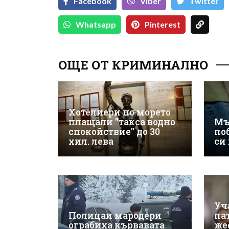
Facebook
Viber
Тwitter
Whatsapp
Pinterest
ОЩЕ ОТ КРИМИНАЛНО
Хотелиери по морето
плащали "такса водно
Мъ
спокойствие" до 30
по
хил. лева
си
Уч
Полицаи мародери
па
ограбиха кървавата
же