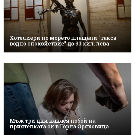
Хотелиери по морето плащали "такса
водно спокойствие" до 30 хил. лева
Мъж три дни нанася побой на
приятелката си в Горна Оряховица