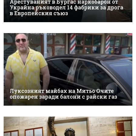
Арестуваният в Бургас наркобарон от
Украйна ръководел 14 фабрики за дрога
в Европейския съюз
Луксозният майбах на Митьо Очите
опожарен заради балони с райски газ