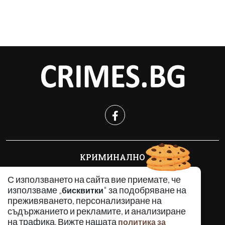
КРИМИНАЛНО
ИНЦИДЕНТИ
С използването на сайта вие приемате, че
АНАЛИЗИ
използваме „
" за подобряване на
бисквитки
ПО СВЕТА
преживяването, персонализиране на
ВОДЕЩИ ТЕМИ
съдържанието и рекламите, и анализиране
на трафика. Вижте нашата
политика за