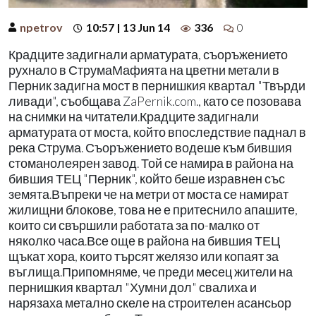
npetrov
10:57 | 13 Jun 14
336
0
Крадците задигнали арматурата, съоръжението
рухнало в СтрумаМафията на цветни метали в
Перник задигна мост в пернишкия квартал "Твърди
ливади", съобщава ZaPernik.com., като се позовава
на снимки на читатели.Крадците задигнали
арматурата от моста, който впоследствие паднал в
река Струма. Съоръжението водеше към бившия
стоманолеярен завод. Той се намира в района на
бившия ТЕЦ "Перник", който беше изравнен със
земята.Въпреки че на метри от моста се намират
жилищни блокове, това не е притеснило апашите,
които си свършили работата за по-малко от
няколко часа.Все още в района на бившия ТЕЦ
щъкат хора, които търсят желязо или копаят за
въглища.Припомняме, че преди месец жители на
пернишкия квартал "Хумни дол" свалиха и
нарязаха метално скеле на строителен асансьор