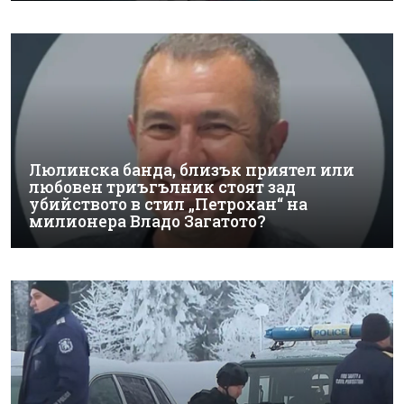
Люлинска банда, близък приятел или
любовен триъгълник стоят зад
убийството в стил „Петрохан“ на
милионера Владо Загатото?