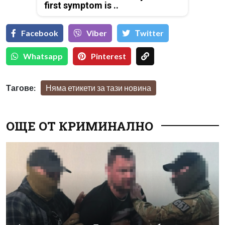
first symptom is ..
Facebook
Viber
Тwitter
Whatsapp
Pinterest
Тагове:
Няма етикети за тази новина
ОЩЕ ОТ КРИМИНАЛНО