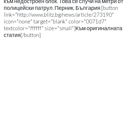
към недостроен блок. Това се случи на метри от
полицейски патрул. Перник, България [button
link="http://www.blitz.bg/news/article/273190"
icon="none" target="blank" color="0071d7"
textcolor="ffffff" size="small"]Към оригиналната
статия[/button]