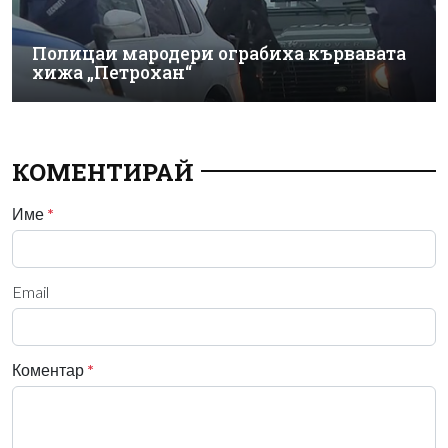
Полицаи мародери ограбиха кървавата
хижа „Петрохан“
КОМЕНТИРАЙ
Име
*
Email
Коментар
*