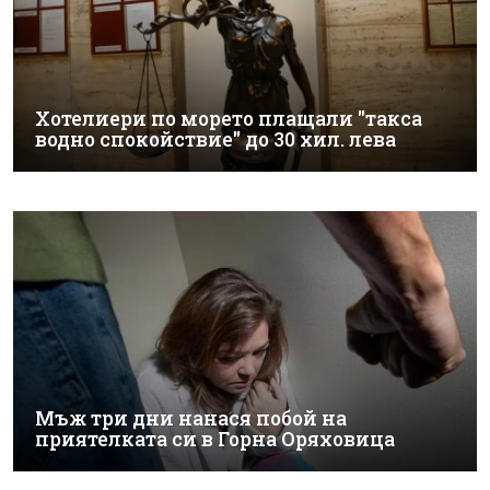
Хотелиери по морето плащали "такса
водно спокойствие" до 30 хил. лева
Мъж три дни нанася побой на
приятелката си в Горна Оряховица