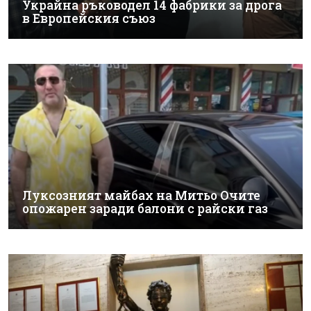
Украйна ръководел 14 фабрики за дрога
в Европейския съюз
Луксозният майбах на Митьо Очите
опожарен заради балони с райски газ