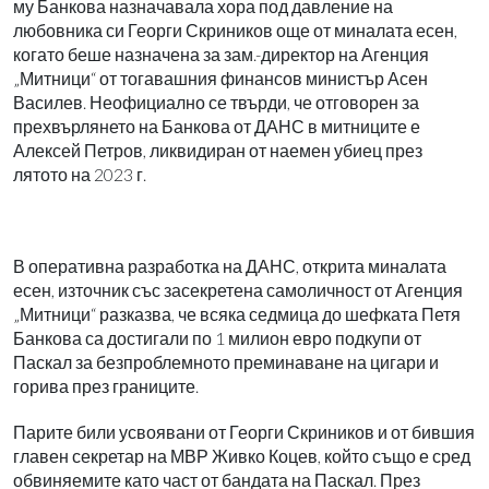
му Банкова назначавала хора под давление на
любовника си Георги Скриников още от миналата есен,
когато беше назначена за зам.-директор на Агенция
„Митници“ от тогавашния финансов министър Асен
Василев. Неофициално се твърди, че отговорен за
прехвърлянето на Банкова от ДАНС в митниците е
Алексей Петров, ликвидиран от наемен убиец през
лятото на 2023 г.
В оперативна разработка на ДАНС, открита миналата
есен, източник със засекретена самоличност от Агенция
„Митници“ разказва, че всяка седмица до шефката Петя
Банкова са достигали по 1 милион евро подкупи от
Паскал за безпроблемното преминаване на цигари и
горива през границите.
Парите били усвоявани от Георги Скриников и от бившия
главен секретар на МВР Живко Коцев, който също е сред
обвиняемите като част от бандата на Паскал. През