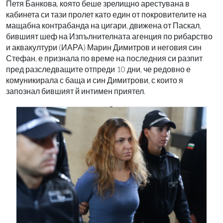
Петя Банкова, която беше зрелищно арестувана в
кабинета си тази пролет като един от покровителите на
мащабна контрабанда на цигари, движена от Паскал,
бившият шеф на Изпълнителната агенция по рибарство
и аквакултури (ИАРА) Марин Димитров и неговия син
Стефан, е признала по време на последния си разпит
пред разследващите отпреди 10 дни, че редовно е
комуникирала с баща и син Димитрови, с които я
запознал бившият й интимен приятел.