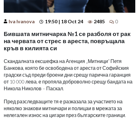
Iva Ivanova
19:50 | 18 Oct 24
2485
0
Бившата митничарка №1 се разболя от рак
на червата от стрес в ареста, повръщала
кръв в килията си
Скандалната ексшефка на Агенция „Митници“ Петя
Банкова, която бе освободена от ареста от Софийския
градски съд преди броени дни срещу парична гаранция
от 10 000 лева, е пропяла доброволно срещу бандата на
Никола Николов – Паскал.
Пред разследващите тя е разказала за участието на
няколко знакови митничари и полицаи в мрежата за
нелегален износ на цигари през българските граници.