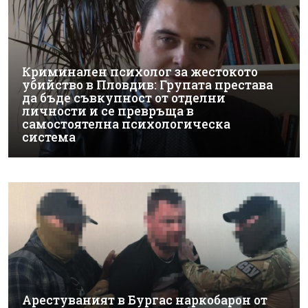
Криминален психолог за жестокото
убийство в Пловдив: Групата престава
да бъде съвкупност от отделни
личности и се превръща в
самостоятелна психологическа
система
Арестуваният в Бургас наркобарон от