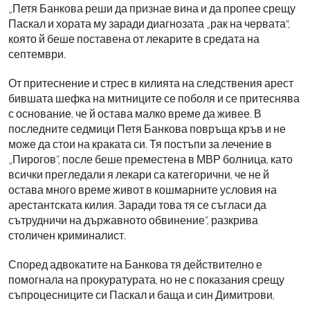
„Петя Банкова реши да признае вина и да пропее срещу
Паскал и хората му заради диагнозата „рак на червата",
която й беше поставена от лекарите в средата на
септември.
От притеснение и стрес в килията на следствения арест
бившата шефка на митниците се поболя и се притеснява
с основание, че й остава малко време да живее. В
последните седмици Петя Банкова повръща кръв и не
може да стои на краката си. Тя постъпи за лечение в
„Пирогов“, после беше преместена в МВР болница, като
всички прегледали я лекари са категорични, че не й
остава много време живот в кошмарните условия на
арестантската килия. Заради това тя се съгласи да
сътрудничи на държавното обвинение“, разкрива
столичен криминалист.
Според адвокатите на Банкова тя действително е
помогнала на прокуратурата, но не с показания срещу
съпроцесниците си Паскал и баща и син Димитрови,