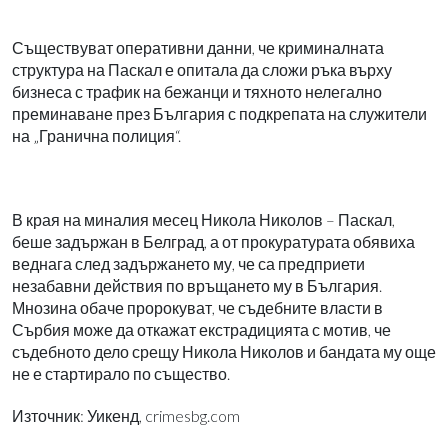
Съществуват оперативни данни, че криминалната
структура на Паскал е опитала да сложи ръка върху
бизнеса с трафик на бежанци и тяхното нелегално
преминаване през България с подкрепата на служители
на „Гранична полиция“.
В края на миналия месец Никола Николов – Паскал,
беше задържан в Белград, а от прокуратурата обявиха
веднага след задържането му, че са предприети
незабавни действия по връщането му в България.
Мнозина обаче пророкуват, че съдебните власти в
Сърбия може да откажат екстрадицията с мотив, че
съдебното дело срещу Никола Николов и бандата му още
не е стартирало по същество.
Източник: Уикенд, crimesbg.com