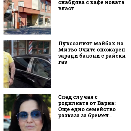
снабдява с кафе новата
власт
Луксозният майбах на
Митьо Очите опожарен
заради балони с райски
газ
След случая с
родилката от Варна:
Още едно семейство
разказа за бремен...