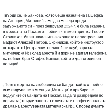
Твърди се, че Банкова, която беше назначена за шефка
на Агенция „Митници“ само два месеца преди
задържаното си – през февруари 2024 г., е била вкарана
в мрежата на Паскал от нейния интимен приятел Георги
Скриников, бивш началник на охраната на застреляния
мафиот Алексей Петров. Скриников, който е инструктор
по карате в Централния полицейски клуб, зарязал
митничарка №1 след ареста й и дори не вдигал телефона
на нейния брат Стефчо Банков, който е дългогодишен
полицай.
„Петя е жертва на любовника си бандит, който от нейно
име кадруваше в Агенция „Митници“ и прибираше
подкупите от бандата на Паскал, за да ги разпределя по
веригата“, твърди запознат с личната и професионалната
драма на арестуваната митничарка №1. Според думите