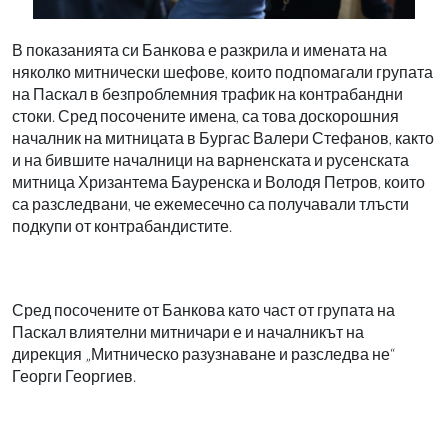
В показанията си Банкова е разкрила и имената на
няколко митнически шефове, които подпомагали групата
на Паскал в безпроблемния трафик на контрабандни
стоки. Сред посочените имена, са това доскорошния
началник на митницата в Бургас Валери Стефанов, както
и на бившите началници на варненската и русенската
митница Хризантема Бауренска и Володя Петров, които
са разследвани, че ежемесечно са получавали тлъсти
подкупи от контрабандистите.
Сред посочените от Банкова като част от групата на
Паскал влиятелни митничари е и началникът на
дирекция „Митническо разузнаване и разследва не“
Георги Георгиев.