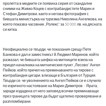
пролетта в медиите се появиха серия от скандални
снимки на Живко Коцев с контрабандистите Марин и
Стефан Димитрови, както и негова фотография с
бившата министърка на туризма Николина Ангелкова, на
която показва часовник „Ролекс“ за 50 000 лв. на дясната
си китка.
Неофициално се твърди, че показания срещу Петя
Банкова е дал и заместникът й Людмил Маринов, който
разказал, че бившата шефка на митниците взела на
прицел началника на митническия пункт „Лесово“ Ангел
Пейков, който пречел на преминаването на тирове с
контрабандни цигари, влизащи в България от Турция.
Твърди се, че уволнението на Ангел Пейков се е случило
по изричното настояване на Марин Димитров – Ярата,
заради издадена от него заповед всички преминаващи
през границата тирове да бъдат щателно проверявани и
разпломбирани.