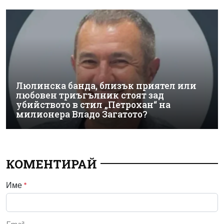
Люлинска банда, близък приятел или
любовен триъгълник стоят зад
убийството в стил „Петрохан“ на
милионера Владо Загатото?
КОМЕНТИРАЙ
Име
*
Email