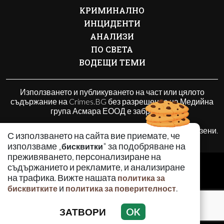
КРИМИНАЛНО
ИНЦИДЕНТИ
АНАЛИЗИ
ПО СВЕТА
ВОДЕЩИ ТЕМИ
Използването и публикуването на част или цялото
съдържание на Crimes.BG без разрешение на Медийна
група Асмара ЕООД е забранено.
© 2010 - 2026 | Crimes.BG. Всички права запазени.
С използването на сайта вие приемате, че
използваме „
" за подобряване на
бисквитки
преживяването, персонализиране на
РЕКЛАМА
съдържанието и рекламите, и анализиране
КОНТАКТИ
на трафика. Вижте нашата
политика за
и
.
бисквитките
политика за поверителност
ОБЩИ УСЛОВИЯ
ПОЛИТИКА ЗА ПОВЕРИТЕЛНОСТ
ЗАТВОРИ
OK
ПОЛИТИКА ЗА БИСКВИТКИТЕ