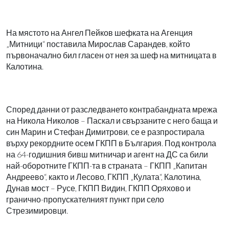
На мястото на Ангел Пейков шефката на Агенция
„Митници“ поставила Мирослав Сарандев, който
първоначално бил гласен от нея за шеф на митницата в
Калотина.
Според данни от разследването контрабандната мрежа
на Никола Николов – Паскал и свързаните с него баща и
син Марин и Стефан Димитрови, се е разпростирала
върху рекордните осем ГКПП в България. Под контрола
на 64-годишния бивш митничар и агент на ДС са били
най-оборотните ГКПП-та в страната – ГКПП „Капитан
Андреево“, както и Лесово, ГКПП „Кулата“, Калотина,
Дунав мост – Русе, ГКПП Видин, ГКПП Оряхово и
гранично-пропускателният пункт при село
Стрезимировци.