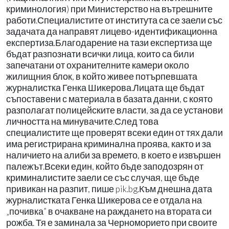
криминология) при Министерство на вътрешните
работи.Специалистите от института са се заели със
задачата да направят лицево-идентификационна
експертиза.Благодарение на тази експертиза ще
бъдат разпознати всички лица, които са били
запечатани от охранителните камери около
жилищния блок, в който живее потърпевшата
журналистка Генка Шикерова.Лицата ще бъдат
съпоставени с материала в базата данни, с която
разполагат полицейските власти, за да се установи
личността на минувачите.След това
специалистите ще проверят всеки един от тях дали
има регистрирана криминална проява, както и за
наличието на алиби за времето, в което е извършен
палежът.Всеки един, който бъде заподозрян от
криминалистите заели се със случая, ще бъде
привикан на разпит, пише pik.bg.Към днешна дата
журналистката Генка Шикерова се е отдала на
„почивка” в очакване на раждането на втората си
рожба. Тя е заминала за Черноморието при своите