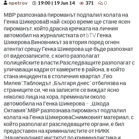
npetrov
19:00 | 19 Jun 14
371
0
МВР разпознава пироманът подпалил колата на
Генка ШикероваВ най-скоро време ще стане ясен
пироманът, който драсна кречката на личния
автомобил на журналистката от bTV Генка
Шикерова.Виновникът за втория поред огнен
атентат срещу Генка Шикерова ще бъде разпознат
от видеозаписите, с които разполагат
полицейските власти.Разследващите разполагат с
уличаващи кадри от камерите в района, в който
стана инцидента в столичния квартал „Гео
Милев”.Таблоидът „Българя днес” отбелязва на
страниците си, че на записите се виждат ясно
няколко лица на хора, преминали около
автомобила на Генка Шикерова – „Шкода
Октавия”.МВР разпознава пироманът подпалил
колата на Генка ШикероваСнимковият материал, с
който разполагат разследващите органи, е бил
предоставен на криминалистите от НИКК
(Националният институт по криминалистика и