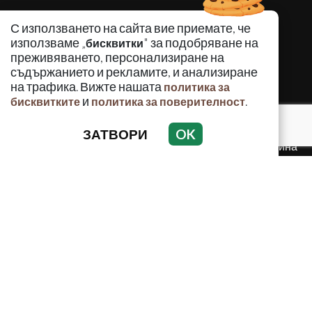
КРИМИНАЛНО
С използването на сайта вие приемате, че
ИНЦИДЕНТИ
използваме „
" за подобряване на
бисквитки
АНАЛИЗИ
преживяването, персонализиране на
съдържанието и рекламите, и анализиране
ПО СВЕТА
на трафика. Вижте нашата
политика за
ВОДЕЩИ ТЕМИ
и
.
бисквитките
политика за поверителност
ЗАТВОРИ
OK
Използването и публикуването на част или цялото
съдържание на Crimes.BG без разрешение на Медийна
група Асмара ЕООД е забранено.
© 2010 - 2026 | Crimes.BG. Всички права запазени.
РЕКЛАМА
КОНТАКТИ
ОБЩИ УСЛОВИЯ
ПОЛИТИКА ЗА ПОВЕРИТЕЛНОСТ
ПОЛИТИКА ЗА БИСКВИТКИТЕ