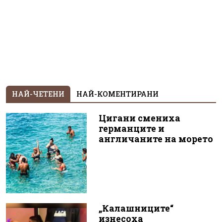
НАЙ-ЧЕТЕНИ
НАЙ-КОМЕНТИРАНИ
Цигани смениха
германците и
англичаните на морето
„Калашниците“
изнесоха