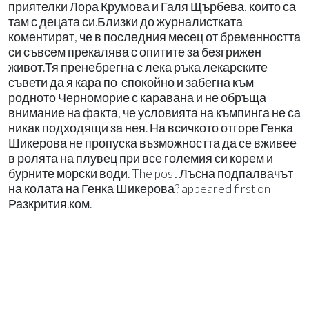
приятелки Лора Крумова и Галя Щърбева, които са
там с децата си.Близки до журналистката
коментират, че в последния месец от бременността
си съвсем прекалява с опитите за безгрижен
живот.Тя пренебрегна с лека ръка лекарските
съвети да я кара по-спокойно и забегна към
родното Черноморие с каравана и не обръща
внимание на факта, че условията на къмпинга не са
никак подходящи за нея. На всичкото отгоре Генка
Шикерова не пропуска възможността да се вживее
в ролята на плувец при все големия си корем и
бурните морски води. The post Лъсна подпалвачът
на колата на Генка Шикерова? appeared first on
Разкрития.ком.