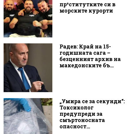
пр*ститутките си в
морските курорти
Радев: Край на 15-
годишната сага –
безценният архив на
македонските бъ...
„Умира се за секунди“:
Токсиколог
предупреди за
смъртоносната
опасност...