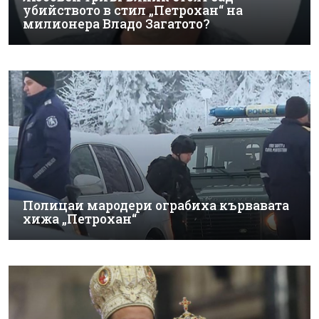
убийството в стил „Петрохан“ на
милионера Владо Загатото?
Полицаи мародери ограбиха кървавата
хижа „Петрохан“