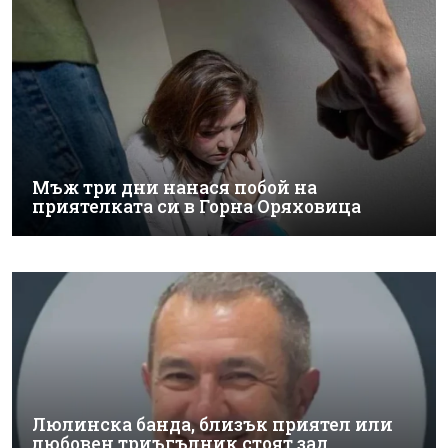
Мъж три дни нанася побой на
приятелката си в Горна Оряховица
Люлинска банда, близък приятел или
любовен триъгълник стоят зад