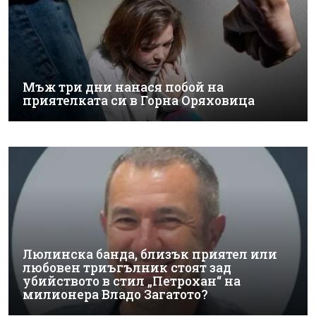
Мъж три дни нанася побой на
приятелката си в Горна Оряховица
Люлинска банда, близък приятел или
любовен триъгълник стоят зад
убийството в стил „Петрохан“ на
милионера Владо Загатото?