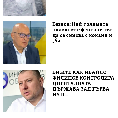
Безлов: Най-голямата
опасност е фентанилът
да се смесва с кокаин и
„би...
ВИЖТЕ КАК ИВАЙЛО
ФИЛИПОВ КОНТРОЛИРА
ДИГИТАЛНАТА
ДЪРЖАВА ЗАД ГЪРБА
НА П...