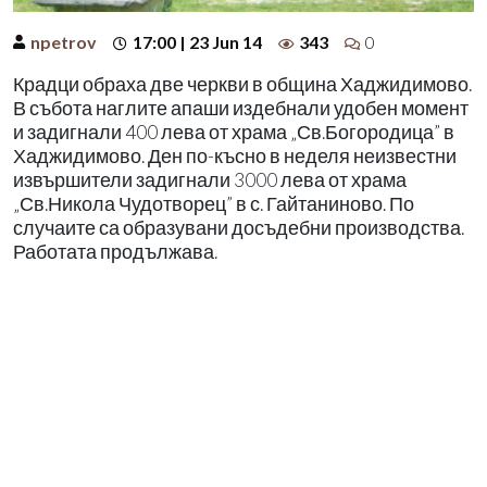
npetrov
17:00 | 23 Jun 14
343
0
Крадци обраха две черкви в община Хаджидимово.
В събота наглите апаши издебнали удобен момент
и задигнали 400 лева от храма „Св.Богородица” в
Хаджидимово. Ден по-късно в неделя неизвестни
извършители задигнали 3000 лева от храма
„Св.Никола Чудотворец” в с. Гайтаниново. По
случаите са образувани досъдебни производства.
Работата продължава.