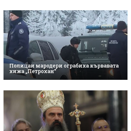
Полицаи мародери ограбиха кървавата
хижа „Петрохан“