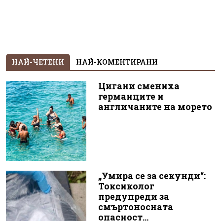
НАЙ-ЧЕТЕНИ
НАЙ-КОМЕНТИРАНИ
Цигани смениха
германците и
англичаните на морето
„Умира се за секунди“:
Токсиколог
предупреди за
смъртоносната
опасност...