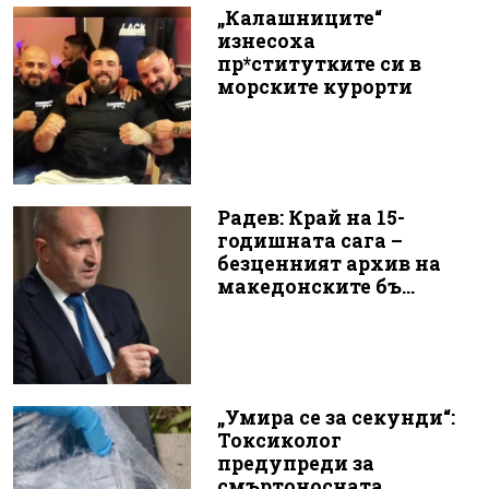
„Калашниците“
изнесоха
пр*ститутките си в
морските курорти
Радев: Край на 15-
годишната сага –
безценният архив на
македонските бъ...
„Умира се за секунди“:
Токсиколог
предупреди за
смъртоносната