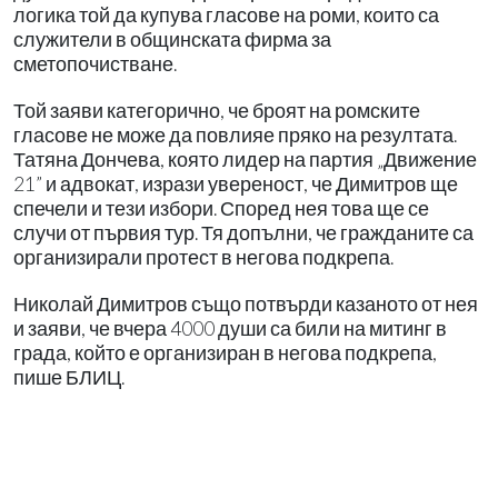
логика той да купува гласове на роми, които са
служители в общинската фирма за
сметопочистване.
Той заяви категорично, че броят на ромските
гласове не може да повлияе пряко на резултата.
Татяна Дончева, която лидер на партия „Движение
21” и адвокат, изрази увереност, че Димитров ще
спечели и тези избори. Според нея това ще се
случи от първия тур. Тя допълни, че гражданите са
организирали протест в негова подкрепа.
Николай Димитров също потвърди казаното от нея
и заяви, че вчера 4000 души са били на митинг в
града, който е организиран в негова подкрепа,
пише БЛИЦ.