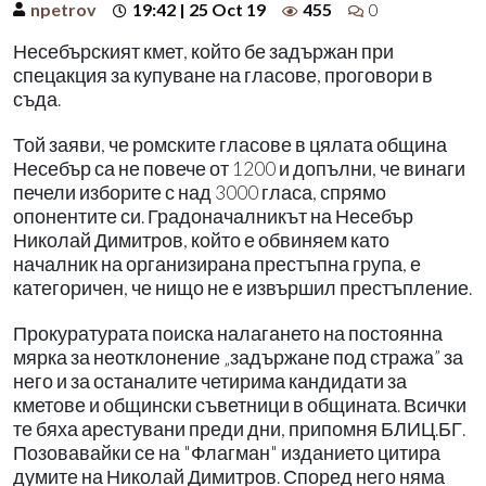
npetrov
19:42 | 25 Oct 19
455
0
Несебърският кмет, който бе задържан при
спецакция за купуване на гласове, проговори в
съда.
Той заяви, че ромските гласове в цялата община
Несебър са не повече от 1200 и допълни, че винаги
печели изборите с над 3000 гласа, спрямо
опонентите си. Градоначалникът на Несебър
Николай Димитров, който е обвиняем като
началник на организирана престъпна група, е
категоричен, че нищо не е извършил престъпление.
Прокуратурата поиска налагането на постоянна
мярка за неотклонение „задържане под стража” за
него и за останалите четирима кандидати за
кметове и общински съветници в общината. Всички
те бяха арестувани преди дни, припомня БЛИЦ.БГ.
Позовавайки се на "Флагман" изданието цитира
думите на Николай Димитров. Според него няма