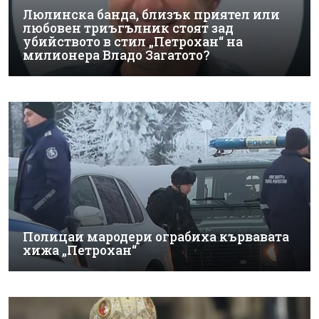
Люлинска банда, близък приятел или
любовен триъгълник стоят зад
убийството в стил „Петрохан“ на
милионера Владо Загатото?
Полицаи мародери ограбиха кървавата
хижа „Петрохан“