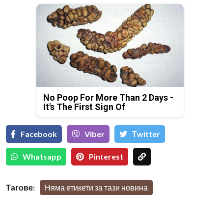
No Poop For More Than 2 Days -
It's The First Sign Of
Facebook
Viber
Тwitter
Whatsapp
Pinterest
Тагове:
Няма етикети за тази новина