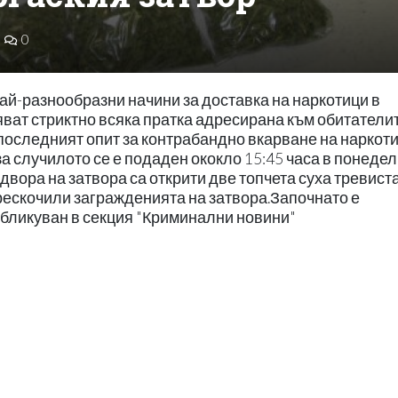
0
ай-разнообразни начини за доставка на наркотици в
яват стриктно всяка пратка адресирана към обитатели
последният опит за контрабандно вкарване на наркоти
а случилото се е подаден ококло 15:45 часа в понеделн
двора на затвора са открити две топчета суха тревист
 прескочили загражденията на затвора.Започнато е
бликуван в секция "Криминални новини"