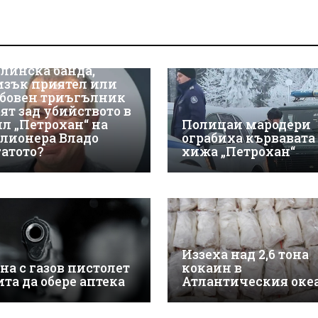
линска банда,
изък приятел или
бовен триъгълник
оят зад убийството в
ил „Петрохан“ на
Полицаи мародери
лионера Владо
ограбиха кървавата
гатото?
хижа „Петрохан“
Иззеха над 2,6 тона
на с газов пистолет
кокаин в
ита да обере аптека
Атлантическия оке