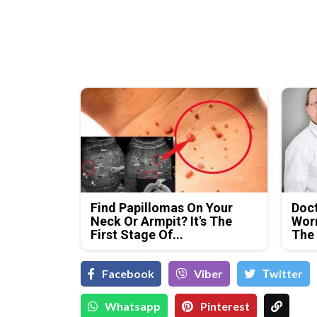
Find Papillomas On Your
Doc
Neck Or Armpit? It's The
Wor
First Stage Of...
The
Facebook
Viber
Тwitter
Whatsapp
Pinterest