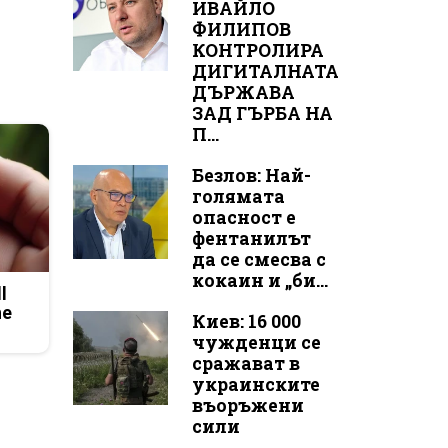
ИВАЙЛО
ФИЛИПОВ
КОНТРОЛИРА
ДИГИТАЛНАТА
ДЪРЖАВА
ЗАД ГЪРБА НА
П...
Безлов: Най-
голямата
опасност е
фентанилът
да се смесва с
кокаин и „би...
l
he
Киев: 16 000
чужденци се
сражават в
украинските
въоръжени
сили