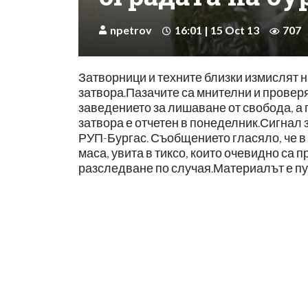
npetrov
16:01 | 15 Oct 13
707
Затворници и техните близки измислят н
затвора.Пазачите са мнителни и провер
заведението за лишаване от свобода, а 
затвора е отчетен в понеделник.Сигнал з
РУП-Бургас. Съобщението гласяло, че в 
маса, увита в тиксо, които очевидно са
разследване по случая.Материалът е пу