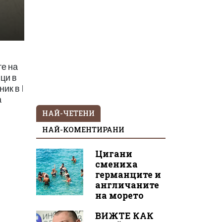
те на
ци в
ик в I
а
НАЙ-ЧЕТЕНИ
НАЙ-КОМЕНТИРАНИ
Цигани
смениха
германците и
англичаните
на морето
ВИЖТЕ КАК