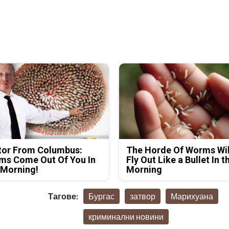
tor From Columbus:
The Horde Of Worms Wil
ms Come Out Of You In
Fly Out Like a Bullet In t
 Morning!
Morning
Тагове:
Бургас
затвор
Марихуана
криминални новини