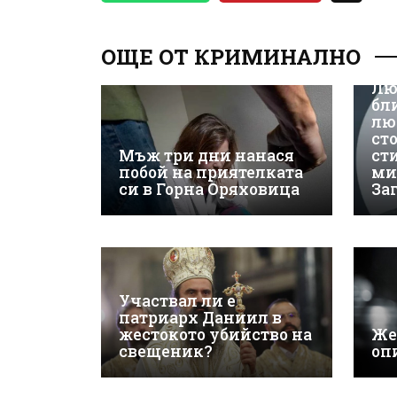
ОЩЕ ОТ КРИМИНАЛНО
Лю
бл
лю
ст
Мъж три дни нанася
ст
побой на приятелката
ми
си в Горна Оряховица
За
Участвал ли е
патриарх Даниил в
жестокото убийство на
Же
свещеник?
оп