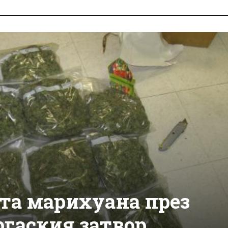
та марихуана през
ргаския затвор