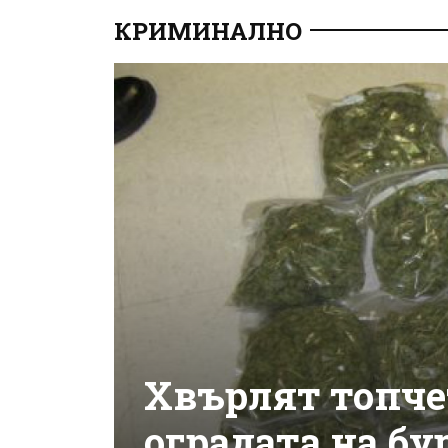
КРИМИНАЛНО
Хвърлят топче
оградата на бу