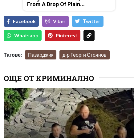
From A Drop Of Plain...
Facebook
Viber
Тwitter
Whatsapp
Pinterest
Тагове:
Пазарджик
д-р Георги Стоянов
ОЩЕ ОТ КРИМИНАЛНО