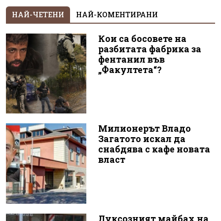
НАЙ-ЧЕТЕНИ
НАЙ-КОМЕНТИРАНИ
Кои са босовете на
разбитата фабрика за
фентанил във
„Факултета“?
Милионерът Владо
Загатото искал да
снабдява с кафе новата
власт
Луксозният майбах на