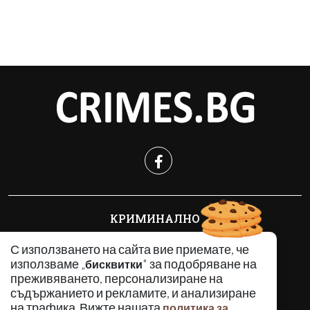
КРИМИНАЛНО
ИНЦИДЕНТИ
С използването на сайта вие приемате, че
АНАЛИЗИ
използваме „
" за подобряване на
бисквитки
ПО СВЕТА
преживяването, персонализиране на
ВОДЕЩИ ТЕМИ
съдържанието и рекламите, и анализиране
на трафика. Вижте нашата
политика за