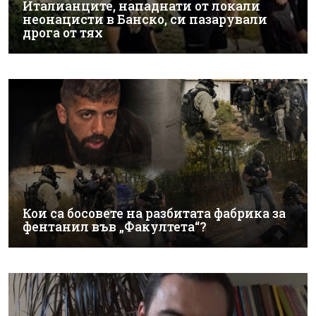
Италианците, нападнати от локали
неонацисти в Банско, си пазарували
дрога от тях
Кои са босовете на разбитата фабрика за
фентанил във „Факултета“?