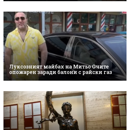
Луксозният майбах на Митьо Очите
опожарен заради балони с райски газ