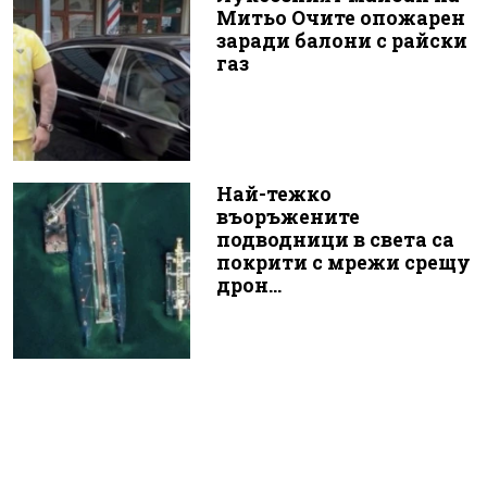
Митьо Очите опожарен
заради балони с райски
газ
Най-тежко
въоръжените
подводници в света са
покрити с мрежи срещу
дрон...