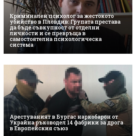
Криминален психолог за жестокото
убийство в Пловдив: Групата престава
да бъде съвкупност от отделни
личности и се превръща в
самостоятелна психологическа
система
Арестуваният в Бургас наркобарон от
Украйна ръководел 14 фабрики за дрога
в Европейския съюз