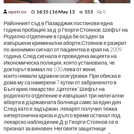
npetrov
16:15 | 16 May 13
553
0
Районният съд в Пазарджик постанови една
година пробация за д-р Георги Стоянов. Шефът на
Родилно отделение в града бе осъден за
извършени криминални аборти.Стоянов е разкрит
по анонимен сигнал от пациентка в края на 2009
година. След сигнала е проведена акцията на
Икономическа полиция, която установила, че
докторът взимал по 100 лева от жени,
които нямали здравни осигуровки. При обиска в
дома му са намерени 7 кутии от забраненото в
България лекарство „Цитотек".Шефът на
родилното отделение е извършил три нелегални
аборта в държавната болница само за един ден.
След като е задържан, лекарят получил тежка
хипертонична криза и дълго време останал под
лекарско наблюдение.Д-р Георги Стоянов се е
признал за виновен. Неговите защитници