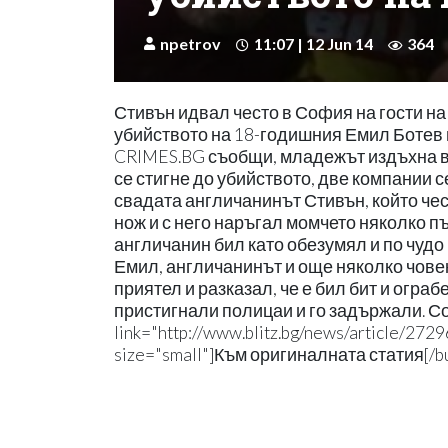
npetrov
11:07 | 12 Jun 14
364
Стивън идвал често в София на гости н
убийството на 18-годишния Емил Ботев в 
CRIMES.BG съобщи, младежът издъхна в 
се стигне до убийството, две компании с
свадата англичанинът Стивън, който чес
нож и с него наръгал момчето няколко п
англичанин бил като обезумял и по чудо 
Емил, англичанинът и още няколко чове
приятел и разказал, че е бил бит и ограб
пристигнали полицаи и го задържали. Со
link="http://www.blitz.bg/news/article/2729
size="small"]Към оригиналната статия[/bu