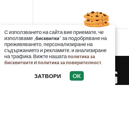
С използването на сайта вие приемате, че
използваме „
" за подобряване на
бисквитки
преживяването, персонализиране на
съдържанието и рекламите, и анализиране
на трафика. Вижте нашата
политика за
и
.
бисквитките
политика за поверителност
ЗАТВОРИ
OK
КРИМИНАЛ
Използването и публикуването на част или ц
разрешение на Медийна група Асмара ЕООД 