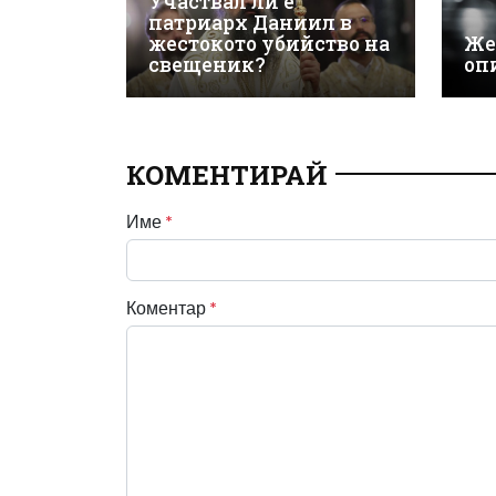
Участвал ли е
патриарх Даниил в
жестокото убийство на
Же
свещеник?
оп
КОМЕНТИРАЙ
Име
*
Коментар
*