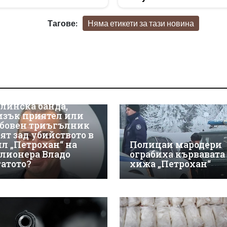
Тагове:
Няма етикети за тази новина
линска банда,
изък приятел или
бовен триъгълник
оят зад убийството в
ил „Петрохан“ на
Полицаи мародери
лионера Владо
ограбиха кървавата
гатото?
хижа „Петрохан“