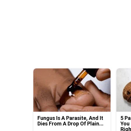
Fungus Is A Parasite, And It
5 Pa
Dies From A Drop Of Plain...
You 
Rig