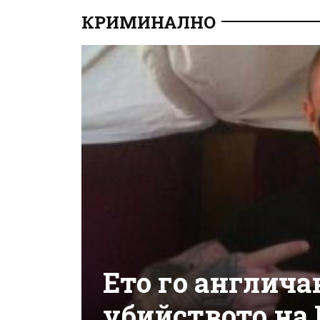
КРИМИНАЛНО
Ето го англича
убийството на