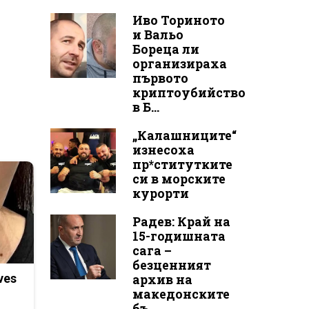
Иво Ториното
и Вальо
Бореца ли
организираха
първото
криптоубийство
в Б...
„Калашниците“
изнесоха
пр*ститутките
си в морските
курорти
Радев: Край на
15-годишната
сага –
безценният
ves
архив на
македонските
бъ...