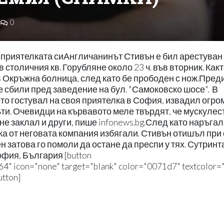
0
а приятелката сиАнгличанинът Стивън е бил арестуван
столичния кв. Горубляне около 23 ч. във вторник. Как
Окръжна болница, след като бе прободен с нож.Пред
е сбили пред заведение на бул. "Самоковско шосе". В
то гостувал на своя приятелка в София, извадил огро
ъти. Очевидци на кървавото меле твърдят, че мускулес
не заклал и други, пише infonews.bg.След като наръгал
ка от неговата компания избягали. Стивън отишъл при
ен затова го помоли да остане да преспи у тях. Сутринт
фия, България [button
64" icon="none" target="blank" color="0071d7" textcolor="f
tton]