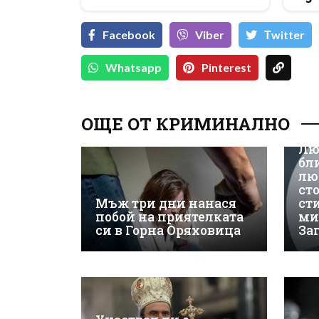
Facebook
Viber
Тwitter
Whatsapp
Pinterest
ОЩЕ ОТ КРИМИНАЛНО
Лю
бл
лю
ст
Мъж три дни нанася
ст
побой на приятелката
ми
си в Горна Оряховица
За