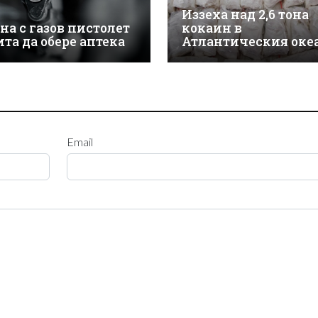
Иззеха над 2,6 тона
на с газов пистолет
кокаин в
ита да обере аптека
Атлантическия оке
Email