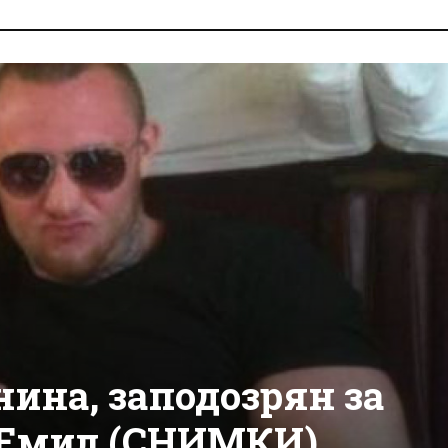
нина, заподозрян за
 Емил (СНИМКИ)