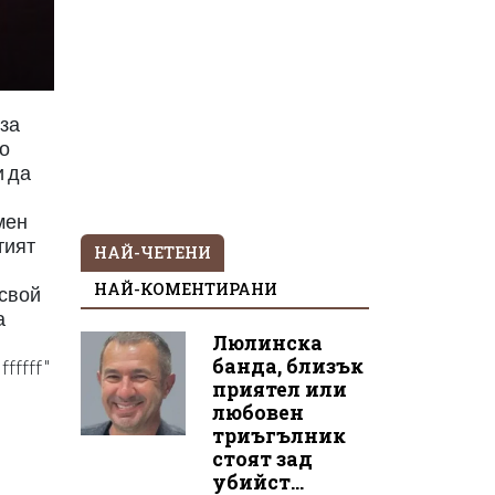
 за
то
и да
мен
тият
НАЙ-ЧЕТЕНИ
НАЙ-КОМЕНТИРАНИ
 свой
а
Люлинска
банда, близък
fffff"
приятел или
любовен
триъгълник
стоят зад
убийст...