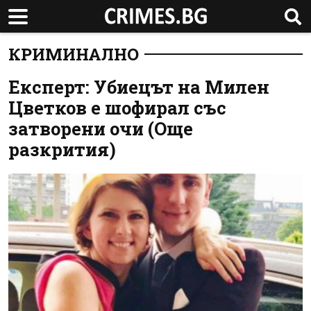
КРИМИНАЛНО
Експерт: Убиецът на Милен
Цветков е шофирал със
затворени очи (Още
разкрития)