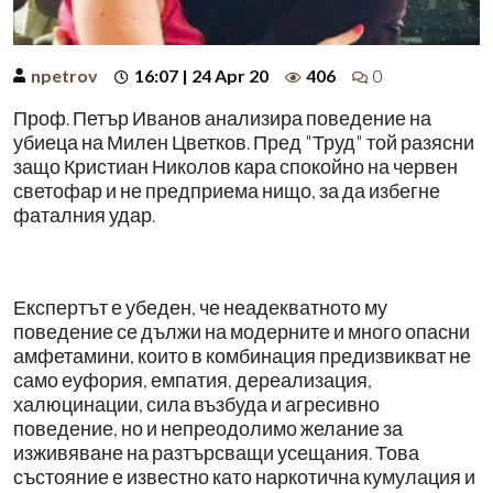
npetrov
16:07 | 24 Apr 20
406
0
Проф. Петър Иванов анализира поведение на
убиеца на Милен Цветков. Пред "Труд" той разясни
защо Кристиан Николов кара спокойно на червен
светофар и не предприема нищо, за да избегне
фаталния удар.
Експертът е убеден, че неадекватното му
поведение се дължи на модерните и много опасни
амфетамини, които в комбинация предизвикват не
само еуфория, емпатия, дереализация,
халюцинации, сила възбуда и агресивно
поведение, но и непреодолимо желание за
изживяване на разтърсващи усещания. Това
състояние е известно като наркотична кумулация и