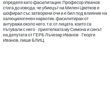
определя като фасилитация. Професор Иванов
стига до извода, че убиецът на Милен Цветков е
шофирал със затворени очи и е бил под влияние на
халюциногенен наркотик, фасилитиран от
антуража около него, т.е. от лицата, които са
пътували с него - приятелката му Симона и синът
на депутата от ГЕРБ Лъчезар Иванов - Георги
Иванов, пише БЛИЦ.