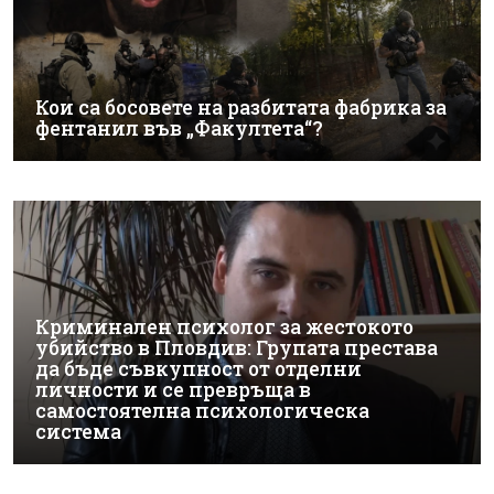
Кои са босовете на разбитата фабрика за
фентанил във „Факултета“?
Криминален психолог за жестокото
убийство в Пловдив: Групата престава
да бъде съвкупност от отделни
личности и се превръща в
самостоятелна психологическа
система