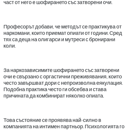
част от него е шофирането със затворени очи.
Професорът добави, че методът се практикува от
наркомани, които приемат опиати от години. Сред
тях са деца на олигарси и мутреси с бронирани
коли.
За наркозависимите шофирането със затворени
очи е свързано с оргастични преживявания, които
често завършват дори с непроизволна еякулация.
Подобна практика често ги обсебва и става
причината да комбинират няколко опиата.
Това състояние се проявява най-силно в
компанията на интимен партньор. Психологията го