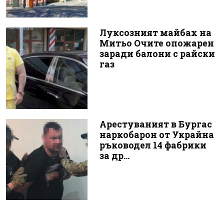
Луксозният майбах на
Митьо Очите опожарен
заради балони с райски
газ
Арестуваният в Бургас
наркобарон от Украйна
ръководел 14 фабрики
за др...