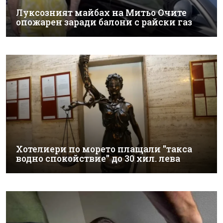
Луксозният майбах на Митьо Очите
опожарен заради балони с райски газ
Хотелиери по морето плащали "такса
водно спокойствие" до 30 хил. лева