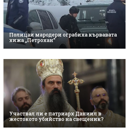
Полицаи мародери ограбиха кървавата
хижа „Петрохан“
Участвал ли е патриарх Даниил в
жестокото убийство на свещеник?