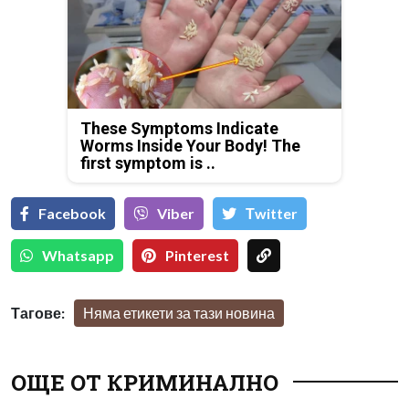
These Symptoms Indicate
Worms Inside Your Body! The
first symptom is ..
Facebook
Viber
Тwitter
Whatsapp
Pinterest
Тагове:
Няма етикети за тази новина
ОЩЕ ОТ КРИМИНАЛНО