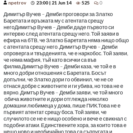
npetrov
23:00 | 21 Jun 14
525
0
Димитър Вучев – Демби проговори за Златко
Баретата и връзката му с атентата срещу
негоДимитър Вучев – Демби даде първото си
интервю след атентата срещу него. Той заяви в
ефира на бТВ, че Златко Баретата няма нищо общо
с атентата срещу него. Димитър Вучев – Демби
опроверга и твърденията, че е наркобос. Той заяви,
че няма мафия, тъй като всички са във
филма.Димитър Вучев – Демби каза, че той е в
много добри отношения с Баретата. Босът
допълни, че Златко дори го обвинил, че не се
отнася добре с животните и ги убива, но това не е
вярно. Димтър Вучев – Демби заяви, че той много
обича животните и дори отглежда няколко
домашни любимеца у дома, пише ПИК.Това не е
първият атентат срещу боса. Той заяви, че
случилото се не е нищо особено и вече е свикнал с
подобни атаки. Единствените хора, за които това е
нещо ново и необичайно това са съпругата и