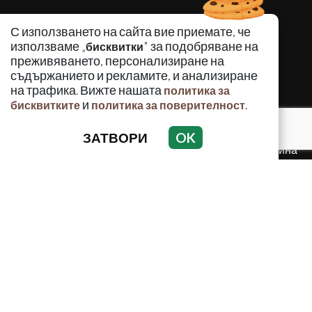
КРИМИНАЛНО
С използването на сайта вие приемате, че
ИНЦИДЕНТИ
използваме „
" за подобряване на
бисквитки
АНАЛИЗИ
преживяването, персонализиране на
съдържанието и рекламите, и анализиране
ПО СВЕТА
на трафика. Вижте нашата
политика за
ВОДЕЩИ ТЕМИ
и
.
бисквитките
политика за поверителност
ЗАТВОРИ
OK
Използването и публикуването на част или цялото
съдържание на Crimes.BG без разрешение на Медийна
група Асмара ЕООД е забранено.
© 2010 - 2026 | Crimes.BG. Всички права запазени.
РЕКЛАМА
КОНТАКТИ
ОБЩИ УСЛОВИЯ
ПОЛИТИКА ЗА ПОВЕРИТЕЛНОСТ
ПОЛИТИКА ЗА БИСКВИТКИТЕ