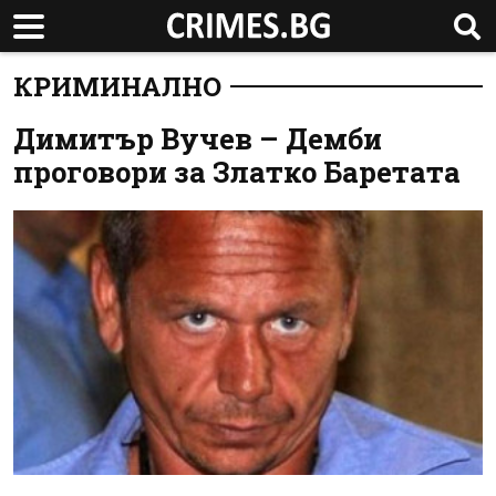
КРИМИНАЛНО
Димитър Вучев – Демби
проговори за Златко Баретата