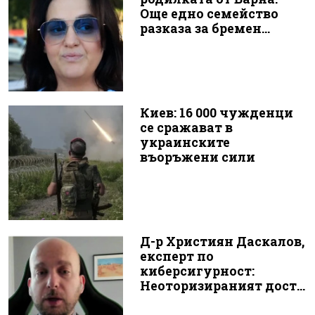
Още едно семейство
разказа за бремен...
Киев: 16 000 чужденци
се сражават в
украинските
въоръжени сили
Д-р Християн Даскалов,
експерт по
киберсигурност:
Неоторизираният дост...