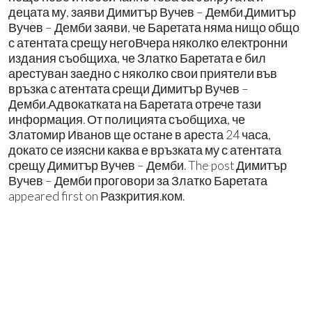
децата му, заяви Димитър Вучев – Демби.Димитър
Вучев – Демби заяви, че Баретата няма нищо общо
с атентата срещу негоВчера няколко електронни
издания съобщиха, че Златко Баретата е бил
арестуван заедно с няколко свои приятели във
връзка с атентата срещи Димитър Вучев –
Демби.Адвокатката на Баретата отрече тази
информация. От полицията съобщиха, че
Златомир Иванов ще остане в ареста 24 часа,
докато се изясни каква е връзката му с атентата
срещу Димитър Вучев – Демби. The post Димитър
Вучев – Демби проговори за Златко Баретата
appeared first on Разкрития.ком.