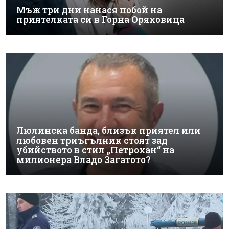
Мъж три дни нанася побой на
приятелката си в Горна Оряховица
Люлинска банда, близък приятел или
любовен триъгълник стоят зад
убийството в стил „Петрохан“ на
милионера Владо Загатото?