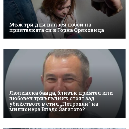
Мъж три дни нанася побой на
приятелката си в Горна Оряховица
Люлинска банда, близък приятел или
любовен триъгълник стоят зад
убийството в стил „Петрохан“ на
милионера Владо Загатото?