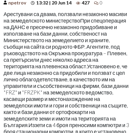
npetrov
13:32 | 20 Jun 14
427
0
Арестувани са двама, ползвали незаконно масиви
на земеделското министерствоПри спецоперация
на ДАНС е пресечно незаконно придобиване и
използване на бази данни, собственост на
Министерството на земеделието и храните,
съобщи на сайта си родното ФБР. Агентите, под
ръководството на Окръжна прокуратура – Плевен,
са претърсили днес няколко адреса на
територията на плевенска област.Установено е, че
две лица незаконно са придобили и ползват с цел
лично облагодетелстване, в качеството им на
управители и съсобственици на фирми, бази данни
"FRZ" и "FRZPK" на земеделското ведомство,
касаещи размер и местонахождение на
земеделски имоти и гори и собственици на същите,
както и бази данни от ортофокарти на
земеделските земи и имоти на територията на
България.Иззети са 4 броя преносими компютри и 3
броя стационарни компютри, в които е установено