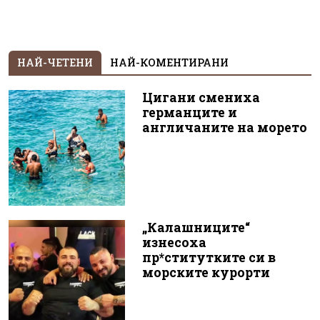
НАЙ-ЧЕТЕНИ
НАЙ-КОМЕНТИРАНИ
Цигани смениха
германците и
англичаните на морето
„Калашниците“
изнесоха
пр*ститутките си в
морските курорти