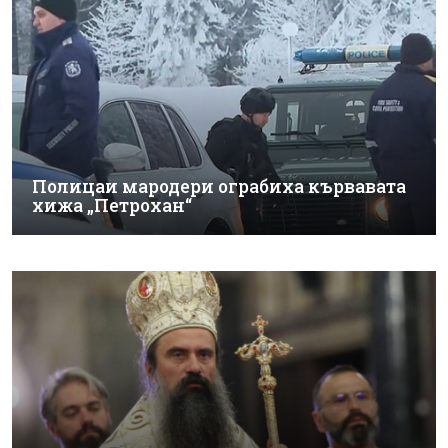
Полицаи мародери ограбиха кървавата
хижа „Петрохан“