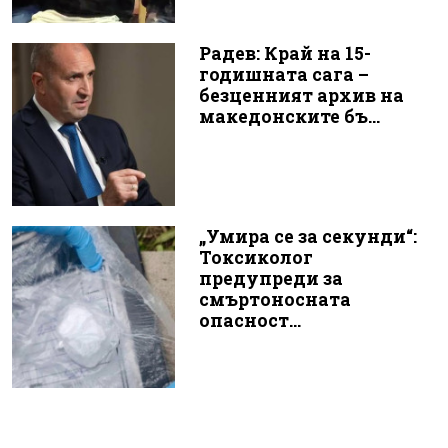
Радев: Край на 15-
годишната сага –
безценният архив на
македонските бъ...
„Умира се за секунди“:
Токсиколог
предупреди за
смъртоносната
опасност...