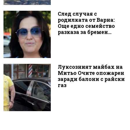
След случая с
родилката от Варна:
Още едно семейство
разказа за бремен...
Луксозният майбах на
Митьо Очите опожарен
заради балони с райски
газ