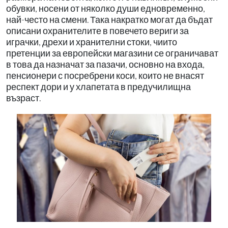
обувки, носени от няколко души едновременно,
най-често на смени. Така накратко могат да бъдат
описани охранителите в повечето вериги за
играчки, дрехи и хранителни стоки, чиито
претенции за европейски магазини се ограничават
в това да назначат за пазачи, основно на входа,
пенсионери с посребрени коси, които не внасят
респект дори и у хлапетата в предучилищна
възраст.