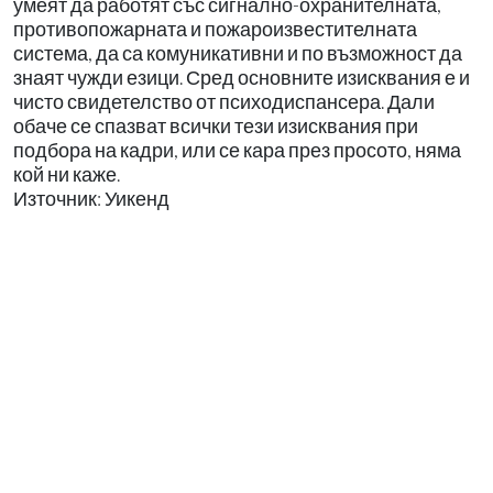
умеят да работят със сигнално-охранителната,
противопожарната и пожароизвестителната
система, да са комуникативни и по възможност да
знаят чужди езици. Сред основните изисквания е и
чисто свидетелство от психодиспансера. Дали
обаче се спазват всички тези изисквания при
подбора на кадри, или се кара през просото, няма
кой ни каже.
Източник: Уикенд