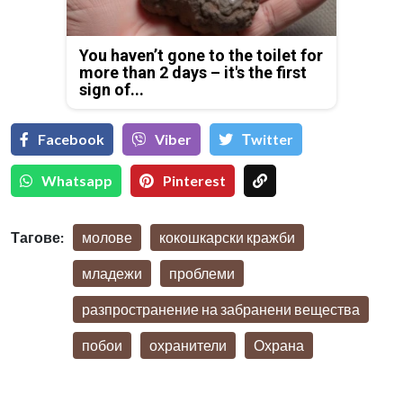
You haven’t gone to the toilet for
more than 2 days – it's the first
sign of...
Facebook
Viber
Тwitter
Whatsapp
Pinterest
Тагове:
молове
кокошкарски кражби
младежи
проблеми
разпространение на забранени вещества
побои
охранители
Охрана