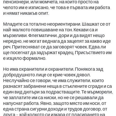
пенсионери, или момчета, на които просто на
челото им е изписано, че това е първата им работа
и нямат никакъв опит.
Младите са тотално неориентирани. Шашкат се от
най-малкото повишаване на тон. Кекави са и
мързеливи. Флегматични, дори и да видят нещо
нередно, не могат веднага да зацепят за какво иде
реч. Притесняват се да заговорят човек. Едва ли
ще посегнат да задържат крадец. Присъствието им
е изцяло формално.
Но има охранители и охранители. Понякога зад
добродушното лице се крие човек дявол.
Неслучайно се говори, че има служители, които
разнасят забранени неща в стъклените сгради и са
един вид дилъри за подрастващите. Те мърморели,
че заплатите им са ниски, но не се решавали да
напуснат работа. Явно, защото място им носи, от
една страна сигурни доходи и трудов договор, от
друга – кой колкото си изкара от пласирането на