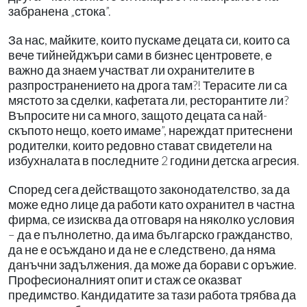
забранена „стока”.
За нас, майките, които пускаме децата си, които са
вече тийнейджъри сами в бизнес центровете, е
важно да знаем участват ли охранителите в
разпространението на дрога там?! Терасите ли са
мястото за сделки, кафетата ли, ресторантите ли?
Въпросите ни са много, защото децата са най-
скъпото нещо, което имаме”, нареждат притеснени
родителки, които редовно стават свидетели на
избухналата в последните 2 години детска агресия.
Според сега действащото законодателство, за да
може едно лице да работи като охранител в частна
фирма, се изисква да отговаря на няколко условия
– да е пълнолетно, да има българско гражданство,
да не е осъждано и да не е следствено, да няма
данъчни задължения, да може да борави с оръжие.
Професионалният опит и стаж се оказват
предимство. Кандидатите за тази работа трябва да