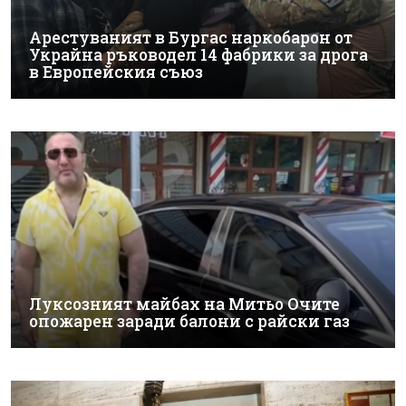
Арестуваният в Бургас наркобарон от
Украйна ръководел 14 фабрики за дрога
в Европейския съюз
Луксозният майбах на Митьо Очите
опожарен заради балони с райски газ