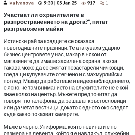
Iva Ivanova
9:30 | 05 Jan 25
917
1
Участват ли охранителите в
разпространението на дрога?", питат
разтревожени майки
Истински рай за крадците се оказаха
новогодишните празници. Те атакуваха ударно
бизнес центровете у нас, макар в някои от
магазините да имаше засилена охрана, ако за
такава може да се смятат позастарели чичковци,
гледащи купувачите отегчено и с махмурлийски
поглед. Макар да работеше и видеонаблюдението,
е ясно, че там вниманието на служителите не е кой
знае колко на център. Мъжете предпочитат да
говорят по телефона, да решават кръстословици
или да четат вестници, докато с едното око следят
къде какво показват камерите.
Мъже в черно. Униформа, която невинаги е по
размера на левента, който я е навлякъл, служебни