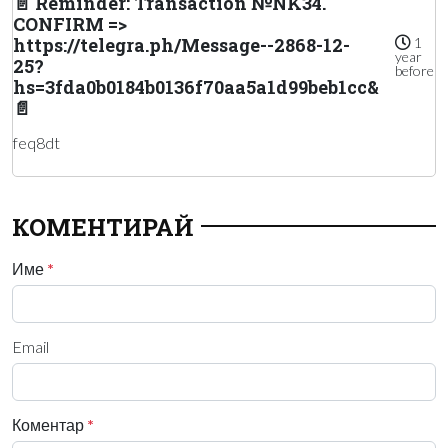
📄 Reminder: Transaction №NK34.
CONFIRM =>
https://telegra.ph/Message--2868-12-
1
year
25?
before
hs=3fda0b0184b0136f70aa5a1d99beb1cc&
📄
feq8dt
КОМЕНТИРАЙ
Име
*
Email
Коментар
*