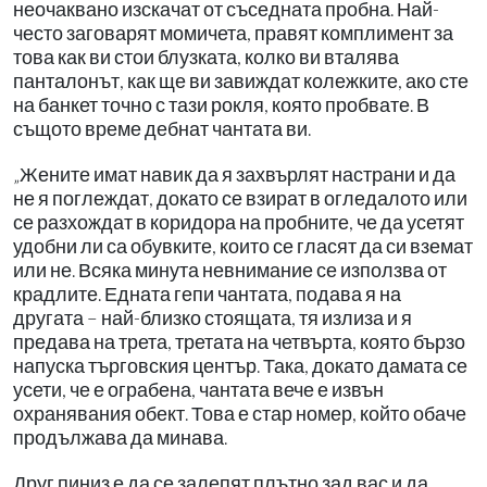
неочаквано изскачат от съседната пробна. Най-
често заговарят момичета, правят комплимент за
това как ви стои блузката, колко ви вталява
панталонът, как ще ви завиждат колежките, ако сте
на банкет точно с тази рокля, която пробвате. В
същото време дебнат чантата ви.
„Жените имат навик да я захвърлят настрани и да
не я поглеждат, докато се взират в огледалото или
се разхождат в коридора на пробните, че да усетят
удобни ли са обувките, които се гласят да си вземат
или не. Всяка минута невнимание се използва от
крадлите. Едната гепи чантата, подава я на
другата – най-близко стоящата, тя излиза и я
предава на трета, третата на четвърта, която бързо
напуска търговския център. Така, докато дамата се
усети, че е ограбена, чантата вече е извън
охранявания обект. Това е стар номер, който обаче
продължава да минава.
Друг пиниз е да се залепят плътно зад вас и да