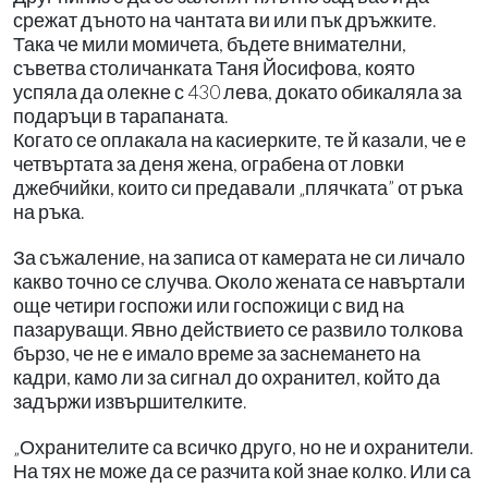
срежат дъното на чантата ви или пък дръжките.
Така че мили момичета, бъдете внимателни,
съветва столичанката Таня Йосифова, която
успяла да олекне с 430 лева, докато обикаляла за
подаръци в тарапаната.
Когато се оплакала на касиерките, те й казали, че е
четвъртата за деня жена, ограбена от ловки
джебчийки, които си предавали „плячката” от ръка
на ръка.
За съжаление, на записа от камерата не си личало
какво точно се случва. Около жената се навъртали
още четири госпожи или госпожици с вид на
пазаруващи. Явно действието се развило толкова
бързо, че не е имало време за заснемането на
кадри, камо ли за сигнал до охранител, който да
задържи извършителките.
„Охранителите са всичко друго, но не и охранители.
На тях не може да се разчита кой знае колко. Или са