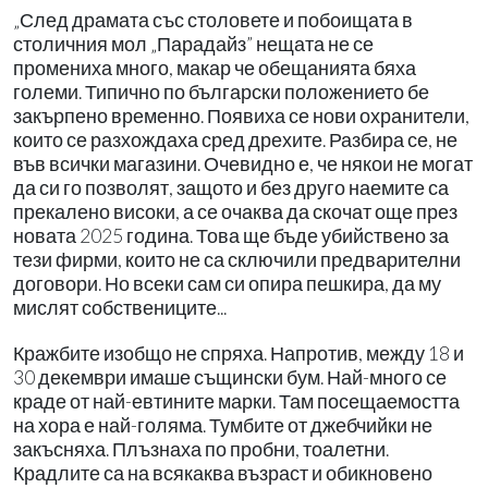
„След драмата със столовете и побоищата в
столичния мол „Парадайз” нещата не се
промениха много, макар че обещанията бяха
големи. Типично по български положението бе
закърпено временно. Появиха се нови охранители,
които се разхождаха сред дрехите. Разбира се, не
във всички магазини. Очевидно е, че някои не могат
да си го позволят, защото и без друго наемите са
прекалено високи, а се очаква да скочат още през
новата 2025 година. Това ще бъде убийствено за
тези фирми, които не са сключили предварителни
договори. Но всеки сам си опира пешкира, да му
мислят собствениците...
Кражбите изобщо не спряха. Напротив, между 18 и
30 декември имаше същински бум. Най-много се
краде от най-евтините марки. Там посещаемостта
на хора е най-голяма. Тумбите от джебчийки не
закъсняха. Плъзнаха по пробни, тоалетни.
Крадлите са на всякаква възраст и обикновено