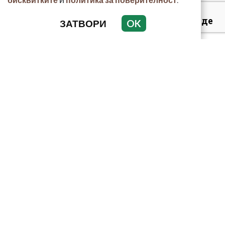
Симона Пейчева отиде
ЗАТВОРИ
OK
на море след
убийството на
любимия й Владо
Загато...