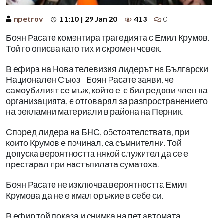
npetrov
11:10 | 29 Jan 20
413
0
Боян Расате коментира трагедията с Емил Крумов.
Той го описва като тих и скромен човек.
В ефира на Нова телевизия лидерът на Български
Национален Съюз - Боян Расате заяви, че
самоубилият се мъж, който е е бил редови член на
организацията, е отговарял за разпространението
на рекламни материали в района на Перник.
Според лидера на БНС, обстоятелствата, при
които Крумов е починал, са съмнителни. Той
допуска вероятността някой служител да се е
престарал при настъпилата суматоха.
Боян Расате не изключва вероятността Емил
Крумова да не е имал оръжие в себе си.
В ефир той показа и снимка на пет автомата