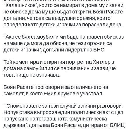
"Калашников", които се намират в дома му и заяви,
че обиск в дома му ще бъдат открити. Боян Расате
допълни, че това са въздушни оръжия, които
определя като детски играчки за пораснали деца.
"Ако се бях самоубил и ми бъде направен обиск аз
нямаше да мога да обясня, че тези оръжия са
детски играчки", допълни лидерът на БНС
Той коментира и открития портрет на Хитлер в
дома на самоубилия се перничанин и заяви, че
това нищо не означава.
Боян Расате проговори и за отвличането на
самолет, в което Емил Крумов е участвал.
" Споменавал е за този случай в лични разговори.
Но тук става въпрос за един политически акт с цел
напускане на тогавашната комунистическа
държава", допълва Боян Расате, цитиран от БЛИЦ.