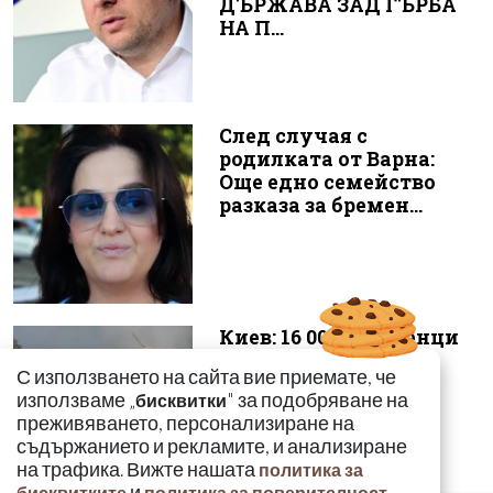
ДЪРЖАВА ЗАД ГЪРБА
НА П...
След случая с
родилката от Варна:
Още едно семейство
разказа за бремен...
Киев: 16 000 чужденци
се сражават в
С използването на сайта вие приемате, че
украинските
използваме „
" за подобряване на
бисквитки
въоръжени сили
преживяването, персонализиране на
съдържанието и рекламите, и анализиране
на трафика. Вижте нашата
политика за
и
.
бисквитките
политика за поверителност