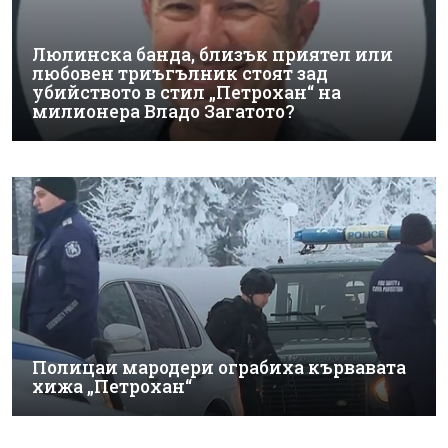
Люлинска банда, близък приятел или
любовен триъгълник стоят зад
убийството в стил „Петрохан“ на
милионера Владо Загатото?
Полицаи мародери ограбиха кървавата
хижа „Петрохан“