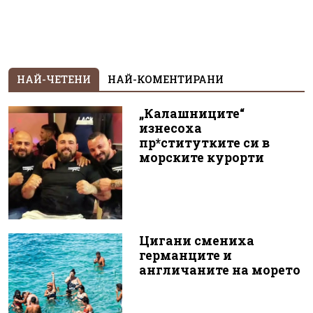
НАЙ-ЧЕТЕНИ
НАЙ-КОМЕНТИРАНИ
„Калашниците“
изнесоха
пр*ститутките си в
морските курорти
Цигани смениха
германците и
англичаните на морето