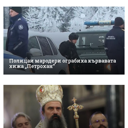
Полицаи мародери ограбиха кървавата
хижа „Петрохан“