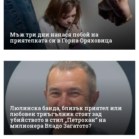
Мъж три дни нанася побой на
приятелката си в Горна Оряховица
Люлинска банда, близък приятел или
любовен триъгълник стоят зад
убийството в стил „Петрохан“ на
милионера Владо Загатото?