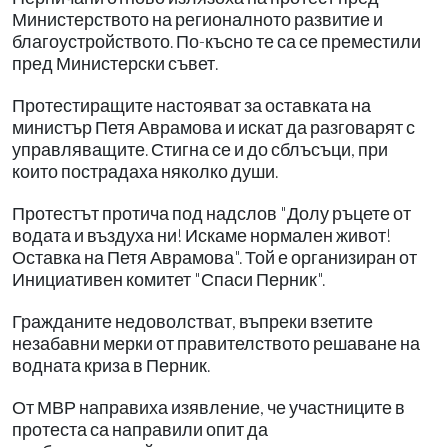
Министерството на регионалното развитие и
благоустройството. По-късно те са се преместили
пред Министерски съвет.
Протестиращите настояват за оставката на
министър Петя Аврамова и искат да разговарят с
управляващите. Стигна се и до сблъсъци, при
които пострадаха няколко души.
Протестът протича под надслов "Долу ръцете от
водата и въздуха ни! Искаме нормален живот!
Оставка на Петя Аврамова". Той е организиран от
Инициативен комитет "Спаси Перник".
Гражданите недоволстват, въпреки взетите
незабавни мерки от правителството решаване на
водната криза в Перник.
От МВР направиха изявление, че участниците в
протеста са направили опит да