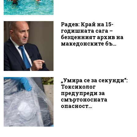
Радев: Край на 15-
годишната сага –
безценният архив на
македонските бъ...
„Умира се за секунди“:
Токсиколог
предупреди за
смъртоносната
опасност...