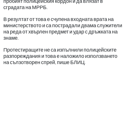
пробият полицейския кордон и да влязат в
сградата на МРРБ.
В резултат от това е счупена входната врата на
министерството и са пострадали двама служители
на реда от хвърлен предмет и удар с дръжката на
знаме.
Протестиращите не са изпълнили полицейските
разпореждания и това е наложило използването
на сълзотворен спрей, пише БЛИЦ.