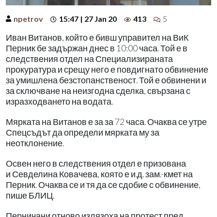
npetrov
15:47 | 27 Jan 20
413
5
Иван Витанов, който е бивш управител на ВиК
Перник бе задържан днес в 10:00 часа. Той е в
следствения отдел на Специализираната
прокуратура и срещу него е повдигнато обвинение
за умишлена безстопанственост. Той е обвинени и
за сключване на неизгодна сделка, свързана с
изразходването на водата.
Мярката на Витанов е за за 72 часа. Очаква се утре
Спецсъдът да определи мярката му за
неотклонение.
Освен него в следствения отдел е призована
и Севделина Ковачева, която е и.д. зам.-кмет на
Перник. Очаква се и тя да се сдобие с обвинение,
пише БЛИЦ.
Перничани отново излязоха на протест пред