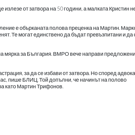
 излезе от затвора на 50 години, а малката Кристин н
пление е обърканата полова преценка на Мартин. Марк
енят. Те могат единствено да бъдат превъзпитани и да 
мна мярка за България. ВМРО вече направи предложен
страция, за да се избави от затвора. Но според адвок
ас, пише БЛИЦ. Той допълни, че начинът на полово
ра като Мартин Трифонов.