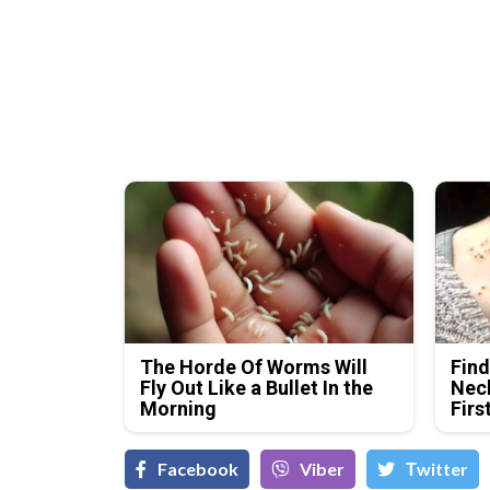
The Horde Of Worms Will
Find
Fly Out Like a Bullet In the
Neck
Morning
Firs
Facebook
Viber
Тwitter