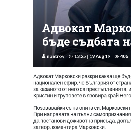
Адвокат Марко
бъде съдбата 
npetrov
13:25 | 19 Aug 19
406
Адвокат Марковски разкри каква ще бъд
национален ефир, че България от страна
за казаното от него са престъпленията,
Кристин и труповете в язовира край Нег
Позовавайки се на опита си, Марковски п
При направата на пълни самопризнания,
да постанови доживотна присъда, допъл
затвор, коментира Марковски.