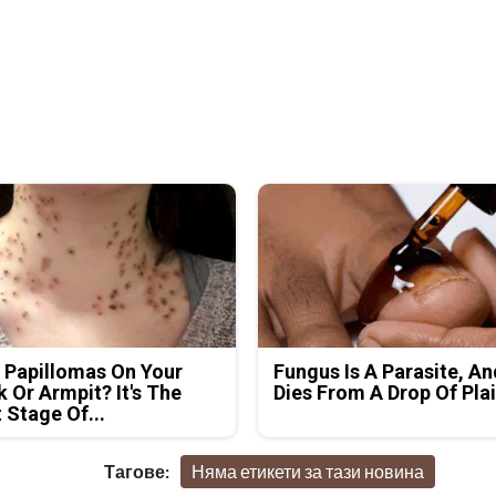
 Papillomas On Your
Fungus Is A Parasite, An
 Or Armpit? It's The
Dies From A Drop Of Plai
t Stage Of...
Тагове:
Няма етикети за тази новина