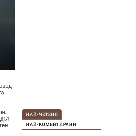
Повод
та
ни.
НАЙ-ЧЕТЕНИ
ъдът
НАЙ-КОМЕНТИРАНИ
тен