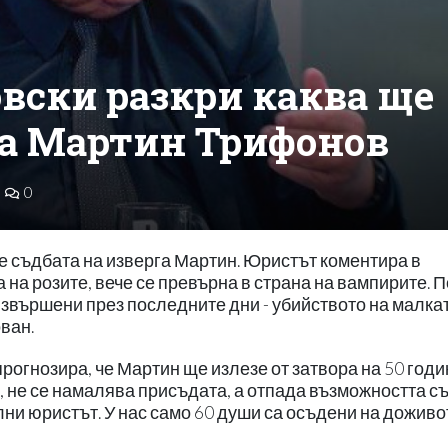
вски разкри каква ще
на Мартин Трифонов
0
е съдбата на изверга Мартин. Юристът коментира в
 на розите, вече се превърна в страна на вампирите. 
 извършени през последните дни - убийството на малка
ован.
рогнозира, че Мартин ще излезе от затвора на 50 годи
 не се намалява присъдата, а отпада възможността с
ни юристът. У нас само 60 души са осъдени на доживо