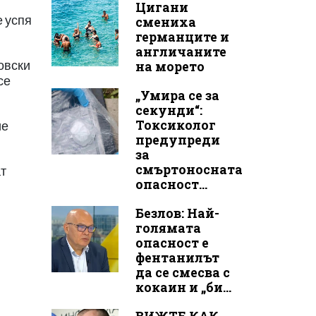
Цигани
е успя
смениха
германците и
англичаните
овски
на морето
се
„Умира се за
секунди“:
Токсиколог
ие
предупреди
за
смъртоносната
ат
опасност...
Безлов: Най-
голямата
опасност е
фентанилът
да се смесва с
кокаин и „би...