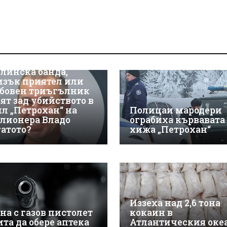
линска банда,
изък приятел или
бовен триъгълник
оят зад убийството в
ил „Петрохан“ на
Полицаи мародери
лионера Владо
ограбиха кървавата
гатото?
хижа „Петрохан“
Иззеха над 2,6 тона
на с газов пистолет
кокаин в
ита да обере аптека
Атлантическия оке