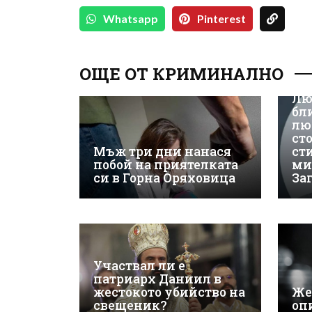
Whatsapp
Pinterest
ОЩЕ ОТ КРИМИНАЛНО
Лю
бл
лю
ст
Мъж три дни нанася
ст
побой на приятелката
ми
си в Горна Оряховица
За
Участвал ли е
патриарх Даниил в
жестокото убийство на
Же
свещеник?
оп