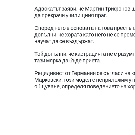
Адвокатът заяви, че Мартин Трифонов ще
да прекрачи училищния праг.
Според него в основата на това престъ
допълни, че хората като него не се пром
научат да се въздържат.
Той допълни, че кастрацията не е разу
тази мярка да бъде приета.
Рецидивист от Германия се съгласи на ка
Марковски, този модел е неприложим у н
общуване, определя поведението на хо