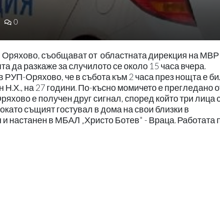
0
в Оряхово, съобщават от областната дирекция на МВР
 да разкаже за случилото се около 15 часа вчера.
 РУП-Оряхово, че в събота към 2 часа през нощта е б
 Н.Х., на 27 години. По-късно момичето е прегледано о
хово е получен друг сигнал, според който три лица 
окато същият гостувал в дома на свои близки в
и настанен в МБАЛ „Христо Ботев" - Враца. Работата 