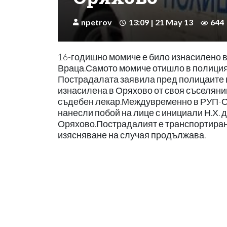
npetrov
13:09 | 21 May 13
644
16-годишно момиче е било изнасилено 
Враца.Самото момиче отишло в полицията
Пострадалата заявила пред полицаите в
изнасилена в Оряхово от своя съселянин
съдебен лекар.Междувременно в РУП-Оря
нанесли побой на лице с инициали Н.Х. д
Оряхово.Пострадалият е транспортиран 
изясняване на случая продължава.