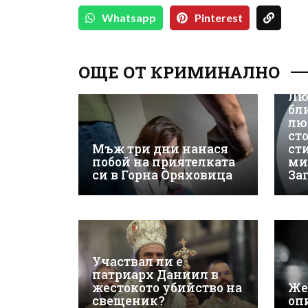
Whatsapp
Pinterest
ОЩЕ ОТ КРИМИНАЛНО
Лю
бл
лю
ст
Мъж три дни нанася
ст
побой на приятелката
ми
си в Горна Оряховица
За
Участвал ли е
патриарх Даниил в
жестокото убийство на
Же
свещеник?
оп