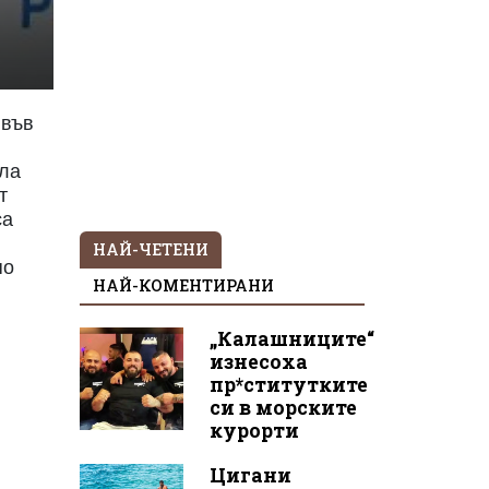
 във
ила
т
са
НАЙ-ЧЕТЕНИ
по
НАЙ-КОМЕНТИРАНИ
„Калашниците“
изнесоха
пр*ститутките
си в морските
курорти
Цигани