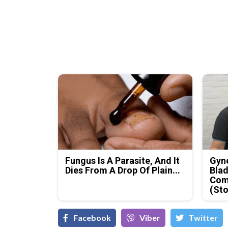
Fungus Is A Parasite, And It
Gyne
Dies From A Drop Of Plain...
Blad
Com
(Sto
Facebook
Viber
Тwitter