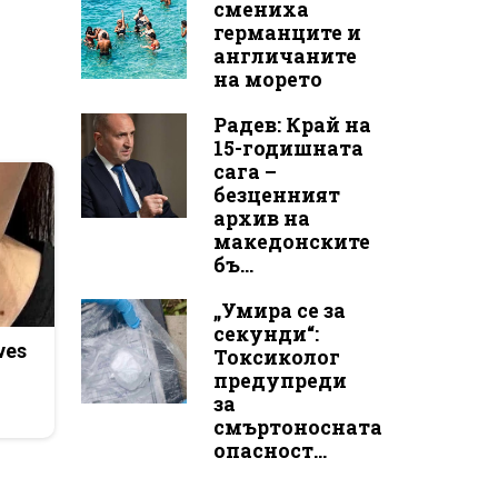
смениха
германците и
англичаните
на морето
Радев: Край на
15-годишната
сага –
безценният
архив на
македонските
бъ...
„Умира се за
секунди“:
ves
Токсиколог
предупреди
за
смъртоносната
опасност...