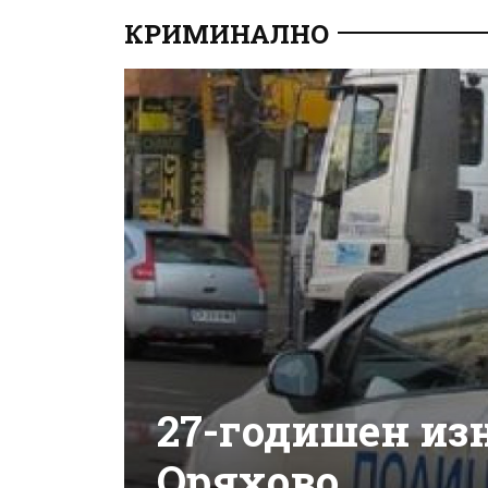
КРИМИНАЛНО
27-годишен из
Оряхово