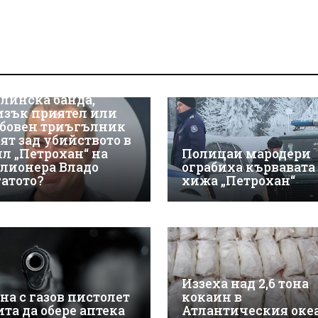
линска банда,
изък приятел или
бовен триъгълник
оят зад убийството в
ил „Петрохан“ на
Полицаи мародери
лионера Владо
ограбиха кървавата
гатото?
хижа „Петрохан“
Иззеха над 2,6 тона
на с газов пистолет
кокаин в
ита да обере аптека
Атлантическия оке