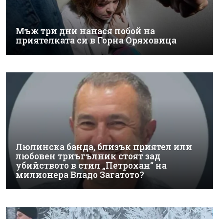
Мъж три дни нанася побой на
приятелката си в Горна Оряховица
Люлинска банда, близък приятел или
любовен триъгълник стоят зад
убийството в стил „Петрохан“ на
милионера Владо Загатото?