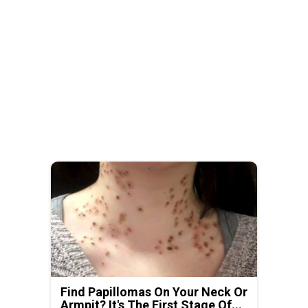
Find Papillomas On Your Neck Or
Armpit? It's The First Stage Of...