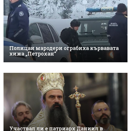
Полицаи мародери ограбиха кървавата
хижа „Петрохан“
Участвал ли е патриарх Даниил в