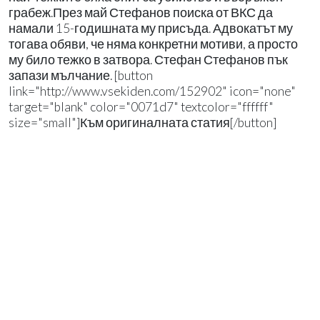
грабеж.През май Стефанов поиска от ВКС да
намали 15-годишната му присъда. Адвокатът му
тогава обяви, че няма конкретни мотиви, а просто
му било тежко в затвора. Стефан Стефанов пък
запази мълчание. [button
link="http://www.vsekiden.com/152902" icon="none"
target="blank" color="0071d7" textcolor="ffffff"
size="small"]Към оригиналната статия[/button]