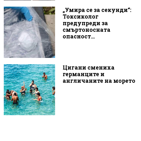
„Умира се за секунди“:
Токсиколог
предупреди за
смъртоносната
опасност...
Цигани смениха
германците и
англичаните на морето