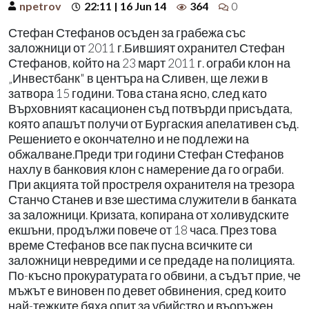
npetrov
22:11 | 16 Jun 14
364
0
Стефан Стефанов осъден за грабежа със
заложници от 2011 г.Бившият охранител Стефан
Стефанов, който на 23 март 2011 г. ограби клон на
„Инвестбанк" в центъра на Сливен, ще лежи в
затвора 15 години. Това стана ясно, след като
Върховният касационен съд потвърди присъдата,
която апашът получи от Бургаския апелативен съд.
Решението е окончателно и не подлежи на
обжалване.Преди три години Стефан Стефанов
нахлу в банковия клон с намерение да го ограби.
При акцията той простреля охранителя на трезора
Станчо Станев и взе шестима служители в банката
за заложници. Кризата, копирана от холивудските
екшъни, продължи повече от 18 часа. През това
време Стефанов все пак пусна всичките си
заложници невредими и се предаде на полицията.
По-късно прокуратурата го обвини, а съдът прие, че
мъжът е виновен по девет обвинения, сред които
най-тежките бяха опит за убийство и въоръжен