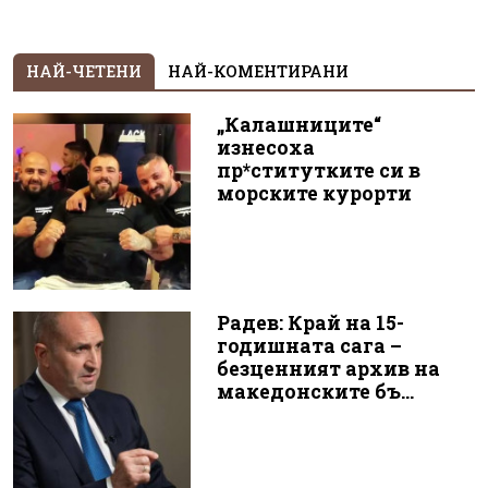
НАЙ-ЧЕТЕНИ
НАЙ-КОМЕНТИРАНИ
„Калашниците“
изнесоха
пр*ститутките си в
морските курорти
Радев: Край на 15-
годишната сага –
безценният архив на
македонските бъ...