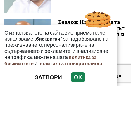
Безлов: Най-голямата
опасност е фентанилът
С използването на сайта вие приемате, че
да се смесва с кокаин и
използваме „
" за подобряване на
бисквитки
„би...
преживяването, персонализиране на
съдържанието и рекламите, и анализиране
на трафика. Вижте нашата
политика за
и
.
бисквитките
политика за поверителност
Киев: 16 000 чужденци
ЗАТВОРИ
OK
се сражават в
украинските
въоръжени сили