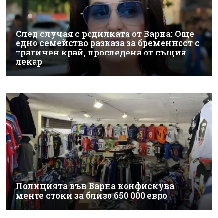
След случая с родилката от Варна: Още
едно семейство разказа за бременност с
трагичен край, проследена от същия
лекар
Полицията във Варна конфискува
менте стоки за близо 650 000 евро