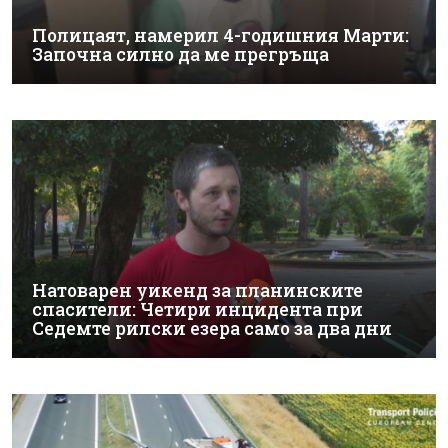
Полицаят, намерил 4-годишния Марти:
Започна силно да ме прегръща
Натоварен уикенд за планинските
спасители: Четири инцидента при
Седемте рилски езера само за два дни