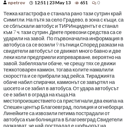
npetrov
12:51 | 23 May 13
651
0
Тежка катастрофа е станала рано тази сутрин край
Симитли. На пътя за село Градево, в зона с къщи, са
се сблъскали автобус и ТИРИнцидентът е станал
към 7 ч. тази сутрин. Двете превозни средства са се
ударили на завой. По първоначална информация в
автобуса са се возили 9 пътници.Според разкази на
свидетели автобусът се движел много бавно и две
леки коли предприели изпреварване, вероятно на
завой. Забелязали обаче, че срещу тях се движи
тежкотоварен камион, тогава колите намалили
скоростта и се прибрали зад рейса. Тираджията
обаче набил спирачки, камионът се завъртял на
шосето и се забил в автобуса. От удара автобусът
се е забил в ограда на къща.На
местопроизшествието са пристигнали два екипа на
Спешен център Благоевград, полиция и огнеборци.
Линейките са извозили петима пострадали от
автобуса към болницата в Благоевград.Свидетели
разказват, че най-пострадал е шофьорът на