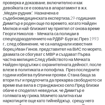
проверка и доказване, включително и как
девойката се е озовала в апаратамент в ж.к.
„Меден рудник”. Назначена е
съдебномедицинската експертиза.29-годишния
Димитър е роден още по времето, когато Найден
Милков и най-близкият му приятел от онова време
Георги Николов – Мечката са полицаи в
спецподразделението на РДВР-Бургас.През 1993
г., след обвинение, че са нападнали известния
борец Иван Гинов, представител на ВИС по морето,
двамата се сбогуват с МВР и създават Първа
частна милиция.След убийството на Мечката
Найден продължи с охранителната дейност, после
влезе в политиката и попофлка. През последните
години избягва публични прояви. Стана баща за
втори път и предпочита да прекарва свободното си
време във вила в странджанско село.Пред близки
обаче е споделял неведнъж, че Димитър е
голямата му грижа. Момчето залитна към
наркотиците още като тийнейджър, срещу него