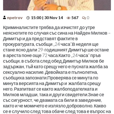
npetrov
15:00 | 30 Nov 14
567
0
Криминалистите трябва да изчистят до утре
неяснотите по случая със сина на Найден Милков –
Димитър и да представят фактите в
прокуратурата, съобщи „24 часа”.В неделя ще
стане ясно дали 29-годишният Димитър ше остане
в ареста поне още 72 часа.Както „24 часа” пръв
съобщи, в събота след обед Димитър Милков бе
задържан, тъй като срещу него е пусната жалба за
сексуално насилие. Девойката е пълнолетна,
съобщиха запознати.Проверява се минута по
минута версията на Димитър и жалбата срещу
него. Разпитват се както жалбоподателката и
Милков младши, така и други свидетели.Знае се
със сигурност, че двамата са били в заведение,
както и че момичето е излязло доброволно. Какво
се е случило след това обаче след това е въпрос на