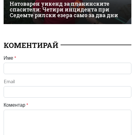
Натоварен уикенд за планинските
спасители: Четири инцидента при
Седемте рилски езера само за два дни
КОМЕНТИРАЙ
Име
*
Email
Коментар
*