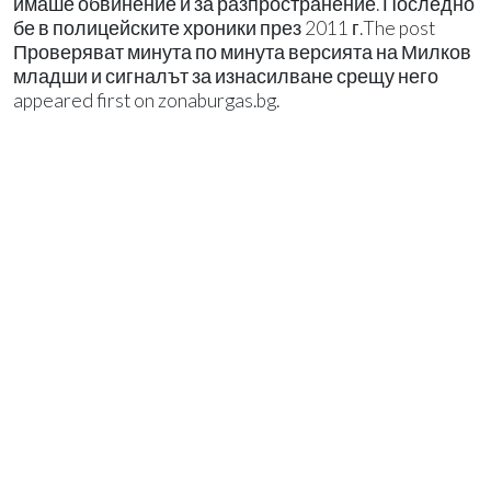
имаше обвинение и за разпространение. Последно
бе в полицейските хроники през 2011 г.The post
Проверяват минута по минута версията на Милков
младши и сигналът за изнасилване срещу него
appeared first on zonaburgas.bg.