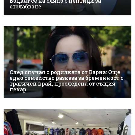
Боцкат се на сляпо с пептиди за
отслабване
След случая с родилката от Варна: Още
едно семейство разказа за бременност с
трагичен край, проследена от същия
лекар