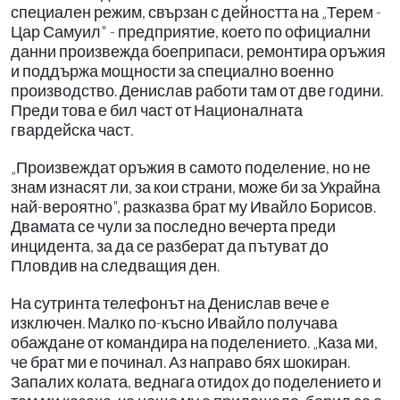
специален режим, свързан с дейността на „Терем -
Цар Самуил" - предприятие, което по официални
данни произвежда боеприпаси, ремонтира оръжия
и поддържа мощности за специално военно
производство. Денислав работи там от две години.
Преди това е бил част от Националната
гвардейска част.
„Произвеждат оръжия в самото поделение, но не
знам изнасят ли, за кои страни, може би за Украйна
най-вероятно", разказва брат му Ивайло Борисов.
Двамата се чули за последно вечерта преди
инцидента, за да се разберат да пътуват до
Пловдив на следващия ден.
На сутринта телефонът на Денислав вече е
изключен. Малко по-късно Ивайло получава
обаждане от командира на поделението. „Каза ми,
че брат ми е починал. Аз направо бях шокиран.
Запалих колата, веднага отидох до поделението и