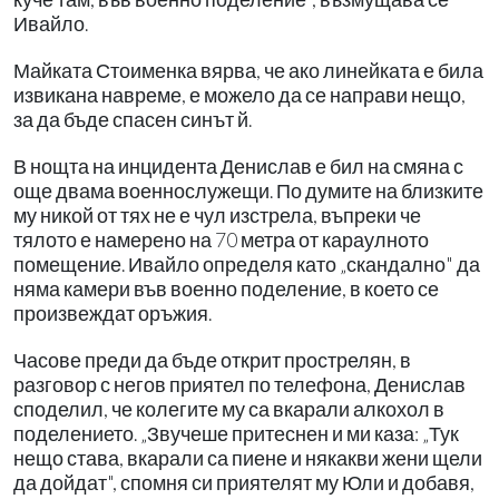
Ивайло.
Майката Стоименка вярва, че ако линейката е била
извикана навреме, е можело да се направи нещо,
за да бъде спасен синът й.
В нощта на инцидента Денислав е бил на смяна с
още двама военнослужещи. По думите на близките
му никой от тях не е чул изстрела, въпреки че
тялото е намерено на 70 метра от караулното
помещение. Ивайло определя като „скандално" да
няма камери във военно поделение, в което се
произвеждат оръжия.
Часове преди да бъде открит прострелян, в
разговор с негов приятел по телефона, Денислав
споделил, че колегите му са вкарали алкохол в
поделението. „Звучеше притеснен и ми каза: „Тук
нещо става, вкарали са пиене и някакви жени щели
да дойдат", спомня си приятелят му Юли и добавя,