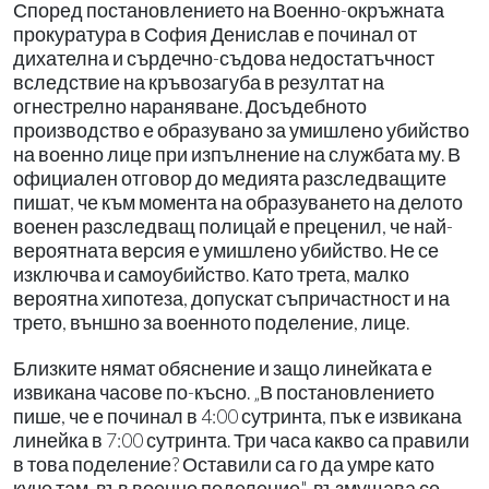
Според постановлението на Военно-окръжната
прокуратура в София Денислав е починал от
дихателна и сърдечно-съдова недостатъчност
вследствие на кръвозагуба в резултат на
огнестрелно нараняване. Досъдебното
производство е образувано за умишлено убийство
на военно лице при изпълнение на службата му. В
официален отговор до медията разследващите
пишат, че към момента на образуването на делото
военен разследващ полицай е преценил, че най-
вероятната версия е умишлено убийство. Не се
изключва и самоубийство. Като трета, малко
вероятна хипотеза, допускат съпричастност и на
трето, външно за военното поделение, лице.
Близките нямат обяснение и защо линейката е
извикана часове по-късно. „В постановлението
пише, че е починал в 4:00 сутринта, пък е извикана
линейка в 7:00 сутринта. Три часа какво са правили
в това поделение? Оставили са го да умре като
куче там, във военно поделение", възмущава се