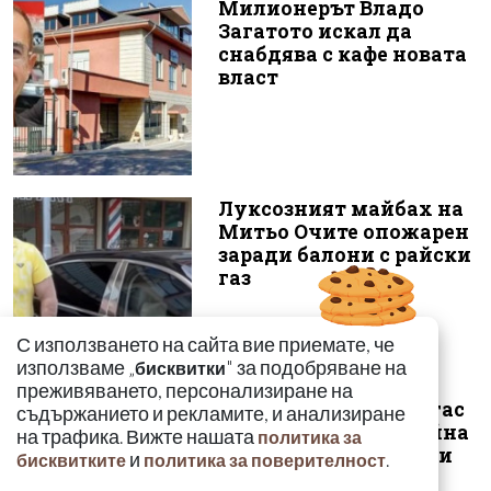
Милионерът Владо
Загатото искал да
снабдява с кафе новата
власт
Луксозният майбах на
Митьо Очите опожарен
заради балони с райски
газ
С използването на сайта вие приемате, че
използваме „
" за подобряване на
бисквитки
преживяването, персонализиране на
Арестуваният в Бургас
съдържанието и рекламите, и анализиране
наркобарон от Украйна
на трафика. Вижте нашата
политика за
ръководел 14 фабрики
и
.
бисквитките
политика за поверителност
за др...