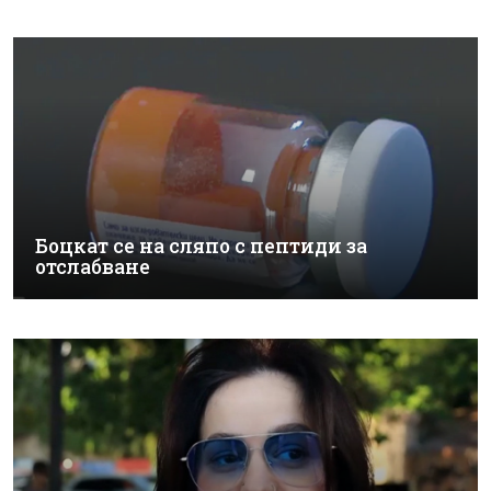
Боцкат се на сляпо с пептиди за
отслабване