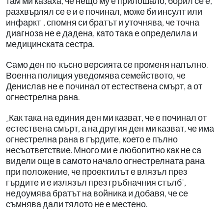
там ми казаха, че нещо му е прилошало, борил се е,
разхвърлял се е и е починал, може би инсулт или
инфаркт", спомня си братът и уточнява, че точна
диагноза не е дадена, като така е определила и
медицинската сестра.
Само ден по-късно версията се променя напълно.
Военна полиция уведомява семейството, че
Денислав не е починал от естествена смърт, а от
огнестрелна рана.
„Как така на единия ден ми казват, че е починал от
естествена смърт, а на другия ден ми казват, че има
огнестрелна рана в гърдите, което е пълно
несъответствие. Много ми е любопитно как не са
видели още в самото начало огнестрелната рана
при положение, че проектилът е влязъл през
гърдите и е излязъл през гръбначния стълб",
недоумява братът на войника и добавя, че се
съмнява дали тялото не е местено.