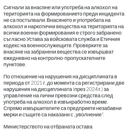
Сигнали за внасяне или употреба на алкохол на
територията на формированието преди инцидента
не са постъпвали. Внасянето и употребата на
алкохол и наркотични вещества на територията на
всички военни формирования е строго забранено
съгласно Устава за войсковата служба и Етичния
кодекс на военнослужещите. Проверките за
внасяне на забранени вещества се извършват
ежедневно на контролно-пропускателните
пунктове.
По отношение на нарушения на дисциплината в
периода от 2021 г. до момента са регистрирани две
нарушения на дисциплината (през 2024 г.) за
управление на лични превозни средства след
употреба на алкохол в извънработно време.
Спрямо извършителите са предприети незабавни
мерки и същите са наказани с „уволнение".
Министерството на отбраната остава