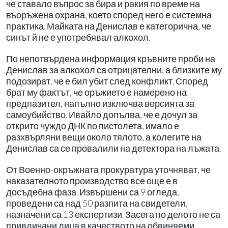
че ставало въпрос за бира и ракия по време на
въоръжена охрана, което според него е системна
практика. Майката на Денислав е категорична, че
синът й не е употребявал алкохол.
По непотвърдена информация кръвните проби на
Денислав за алкохол са отрицателни, а близките му
подозират, че е бил убит след конфликт. Според
брат му фактът, че оръжието е намерено на
предпазител, напълно изключва версията за
самоубийство. Ивайло допълва, че е дочул за
открито чуждо ДНК по пистолета, имало е
разхвърляни вещи около тялото, а колегите на
Денислав са се провалили на детектора на лъжата.
От Военно-окръжната прокуратура уточняват, че
наказателното производство все още е в
досъдебна фаза. Извършени са 9 огледа,
проведени са над 50 разпита на свидетели,
назначени са 13 експертизи. Засега по делото не са
привличани лица в качеството на обвиняеми.