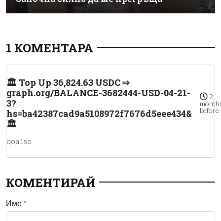
1 КОМЕНТАРА
🏛️ Top Up 36,824.63 USDC ⇨
graph.org/BALANCE-3682444-USD-04-21-
2
3?
month
before
hs=ba42387cad9a5108972f7676d5eee434&
🏛️
qoa1so
КОМЕНТИРАЙ
Име
*