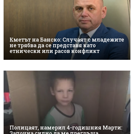
Кметът на Банско: Случаят с младежите
не трябва да се представя като
етнически или расов конфликт
Полицаят, намерил 4-годишния Марти:
Започна силно да ме прегръща