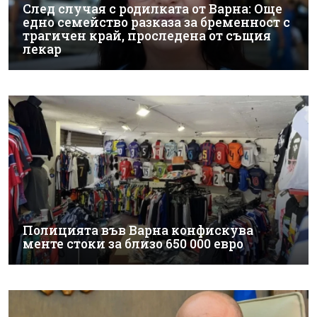
След случая с родилката от Варна: Още
едно семейство разказа за бременност с
трагичен край, проследена от същия
лекар
Полицията във Варна конфискува
менте стоки за близо 650 000 евро