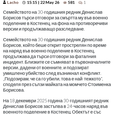
Lacho
15:15 | 22 May 26
581
1
Семейството на 30-годишния редник Денислав
Борисов търси отговори за смъртта му във военно
поделение в Костенец, на фона на противоречиви
версии и продължаващо разследване.
Семейството на 30-годишния редник Денислав
Борисов, който беше открит прострелян по време
на наряд във военно поделение в Костенец,
продължава да търси отговори за фаталния
инцидент. Близките се съмняват в първоначалните
версии, дадени от военните, и подозират
умишлено убийство след възникнал конфликт.
„Подозирам, че са го убили, това е най-тежкото",
споделя през сълзи майката на момчето Стоименка
Борисова.
На 18 декември 2025 година 30-годишният редник
Денислав Борисов застъпва в 24-часов наряд във
военното поделение в Костенец. Обектът е със