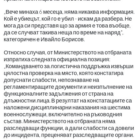
„Вече минаха 6 месеца, няма никаква информация.
Кой е убиецът, кой го е убил - искам да разбера. Не
мога да си представя що за армия е това въобще,
да се случват такива неща по време на наряд",
категоричен е Ивайло Борисов.
Относно случая, от Министерството на отбраната
изпратиха следната официална позиция:
„Командването за логистична поддръжка извърши
цялостна проверка на място, която констатира
допуснати слабости, непознаване на
регламентиращите документи и неизпълнение на
функционалните задължения от страна на
длъжностни лица. В резултат на констатациите са
наложени дисциплинарни наказания на шестима
военнослужещи, включително на ръководния
състав. Министерството на отбраната няма
разследващи функции, а дали слабости са довели
до инцидента, преценяват разследващите органи.