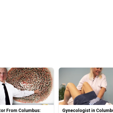
tor From Columbus:
Gynecologist in Columb