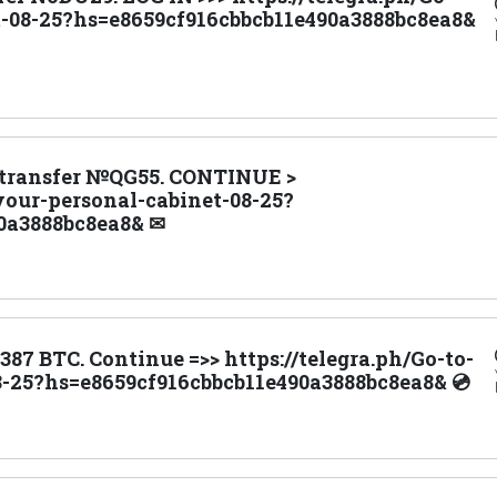
t-08-25?hs=e8659cf916cbbcb11e490a3888bc8ea8&
a transfer №QG55. CONTINUE >
-your-personal-cabinet-08-25?
0a3888bc8ea8& ✉
87 BTC. Continue =>> https://telegra.ph/Go-to-
8-25?hs=e8659cf916cbbcb11e490a3888bc8ea8& 💿