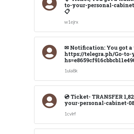
to-your-personal-cabine
📋
w1ejrx
✉ Notification: You got 
https://telegra.ph/Go-to
hs=e8659cf916cbbcb11e49
1ula8k
💿 Ticket- TRANSFER 1,823
your-personal-cabinet-0
1cvlrf