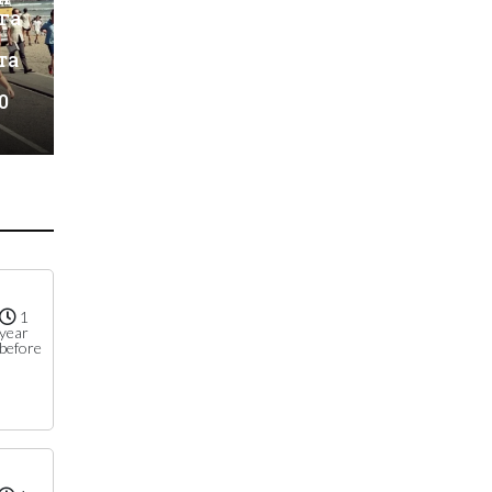
га
та
0
1
year
before