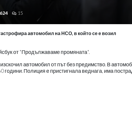
624
15
атастрофира автомобил на НСО, в който се е возил
ейсбук от "Продължаваме промяната".
 изскочил автомобил от път без предимство. В автомо
60 години. Полиция е пристигнала веднага, има постра