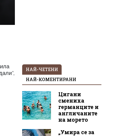
била
НАЙ-ЧЕТЕНИ
дали",
НАЙ-КОМЕНТИРАНИ
Цигани
смениха
германците и
англичаните
на морето
„Умира се за