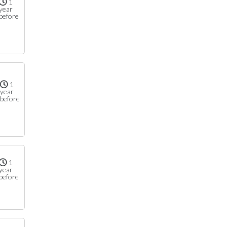
1
year
before
1
year
before
1
year
before