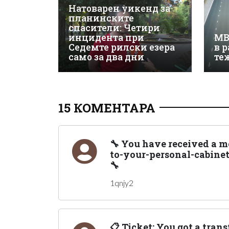
Натоварен уикенд за
планинските
спасители: Четири
инцидента при
МВ
Седемте рилски езера
в 
само за два дни
те
15 КОМЕНТАРА
🔧 You have received a me
to-your-personal-cabine
🔧
1qnjy2
📋 Ticket; You got a tran