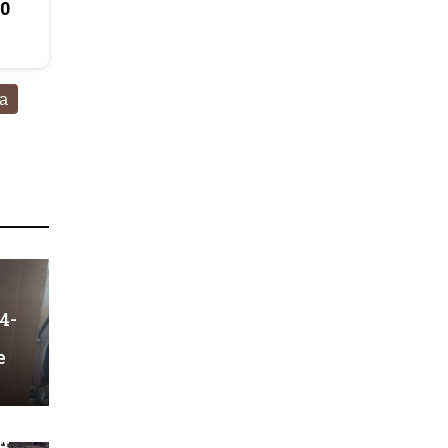
50
а
4-
е
н