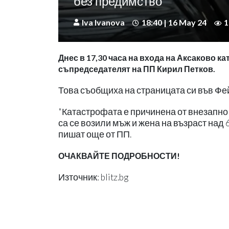
без предимство
Iva Ivanova
18:40 | 16 May 24
1
Днес в 17,30 часа на входа на Аксаково к
съпредседателят на ПП Кирил Петков.
Това съобщиха на страницата си във Ф
"Катастрофата е причинена от внезапно
са се возили мъж и жена на възраст над 
пишат още от ПП.
ОЧАКВАЙТЕ ПОДРОБНОСТИ!
Източник: blitz.bg