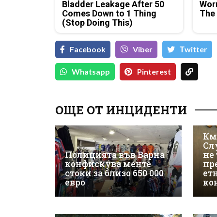
Bladder Leakage After 50
Wor
Comes Down to 1 Thing
The
(Stop Doing This)
Facebook
Viber
Тwitter
Whatsapp
Pinterest
ОЩЕ ОТ ИНЦИДЕНТИ
Км
Сл
Полицията във Варна
не 
конфискува менте
пр
стоки за близо 650 000
ет
евро
ко