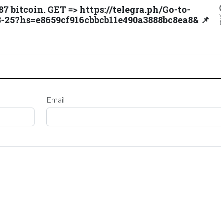
87 bitcoin. GET => https://telegra.ph/Go-to-
8-25?hs=e8659cf916cbbcb11e490a3888bc8ea8& 📌
Email