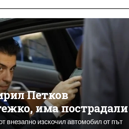
ирил Петков
тежко, има пострадали
от внезапно изскочил автомобил от път