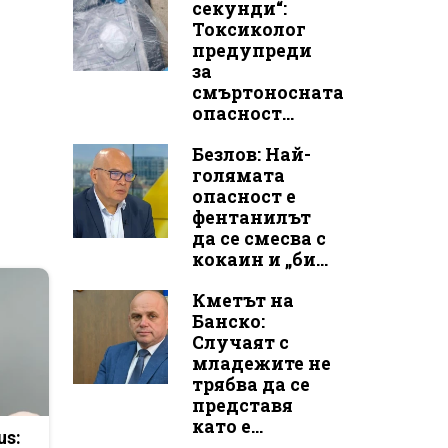
секунди“:
Токсиколог
предупреди
за
смъртоносната
опасност...
Безлов: Най-
голямата
опасност е
фентанилът
да се смесва с
кокаин и „би...
Кметът на
Банско:
Случаят с
младежите не
трябва да се
представя
като е...
us: