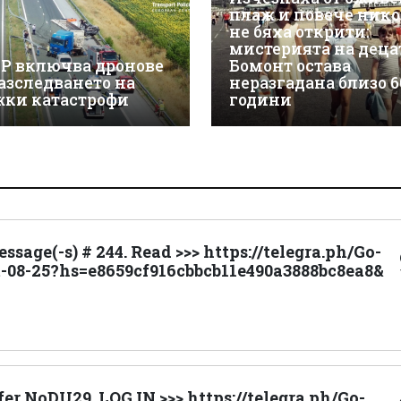
плаж и повече нико
не бяха открити:
мистерията на деца
Р включва дронове
Бомонт остава
разследването на
неразгадана близо 6
жки катастрофи
години
ssage(-s) # 244. Read >>> https://telegra.ph/Go-
t-08-25?hs=e8659cf916cbbcb11e490a3888bc8ea8&
sfer NoDU29. LOG IN >>> https://telegra.ph/Go-