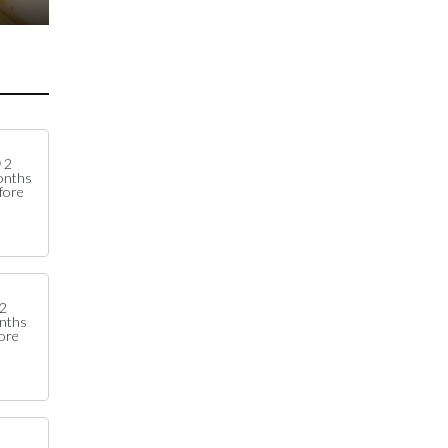
2
onths
fore
2
nths
ore