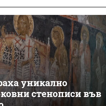
раха уникално
рковни стенописи във
о