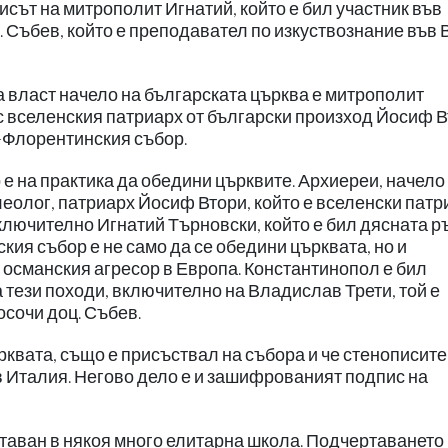
исът на митрополит Игнатий, който е бил участник във
 Събев, който е преподавател по изкуствознание във 
 власт начело на българската църква е митрополит
 с вселенския патриарх от български произход Йосиф В
-Флорентинския събор.
 на практика да обедини църквите. Архиереи, начело
олог, патриарх Йосиф Втори, който е вселенски патр
ключително Игнатий Търновски, който е бил дясната р
кия събор е не само да се обедини църквата, но и
османския агресор в Европа. Константинопол е бил
 тези походи, включително на Владислав Трети, той е
осочи доц. Събев.
рквата, също е присъствал на събора и че стенописите
 Италия. Негово дело е и зашифрованият подпис на
итаван в някоя много елитарна школа. Подчертаването