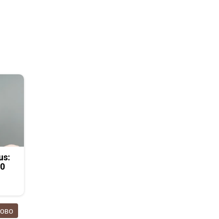
us:
50
ново