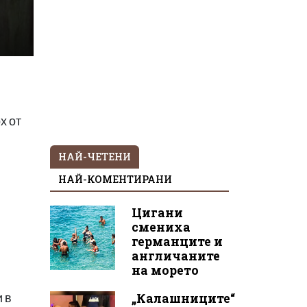
х от
НАЙ-ЧЕТЕНИ
НАЙ-КОМЕНТИРАНИ
и
Цигани
смениха
германците и
англичаните
на морето
„Калашниците“
 в