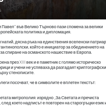
6
 Павел" във Велико Търново пази спомена за велики
европейската политика и дипломация.
гнатий, дясна ръка на единствения вселенски патриар
тантинополски, който е инициатор за обединението на
за спиране на османското нашествие в Европа.
ена през XIII век и е паметник с голямо историческо
орици и учени не успяваха да разгадаят криптографск
ърху стенописите.
еги посочват, че в символите е вплетен текстът:
ветата митрополия: изрядно „За Светата и пречиста
след което надписът е повторен на старогръцки език и