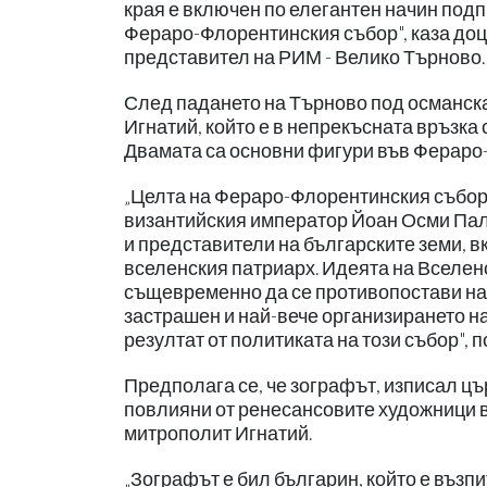
края е включен по елегантен начин подп
Фераро-Флорентинския събор", каза доц.
представител на РИМ - Велико Търново.
След падането на Търново под османска
Игнатий, който е в непрекъсната връзка
Двамата са основни фигури във Фераро
„Целта на Фераро-Флорентинския събор е
византийския император Йоан Осми Пале
и представители на българските земи, в
вселенския патриарх. Идеята на Вселенс
същевременно да се противопостави на 
застрашен и най-вече организирането на
резултат от политиката на този събор", п
Предполага се, че зографът, изписал цъ
повлияни от ренесансовите художници в
митрополит Игнатий.
„Зографът е бил българин, който е възп