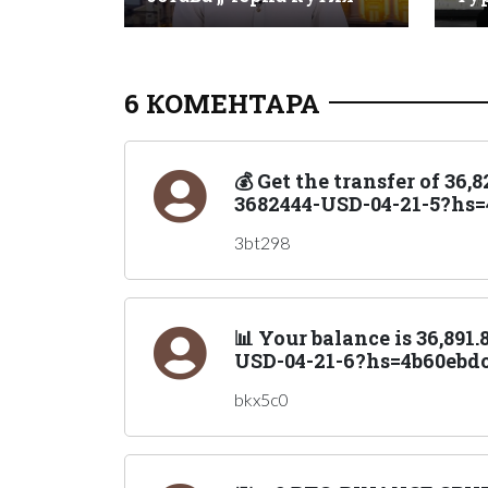
6 КОМЕНТАРА
💰 Get the transfer of 36
3682444-USD-04-21-5?hs=
3bt298
📊 Your balance is 36,89
USD-04-21-6?hs=4b60ebdc
bkx5c0