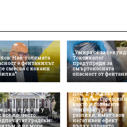
„Умира се за секунд
злов: Най-голямата
Токсиколог
асност е фентанилът
предупреди за
 се смесва с кокаин
смъртоносната
„билка“
опасност от фентан
Доц. д-р Живка
Стойкова: Горещини
както и големите
ждите туристи у
температурни
с все по-често
разлики, имат своя
едпочитат градски
негативен ефект
ризъм, а не море
върху здравето