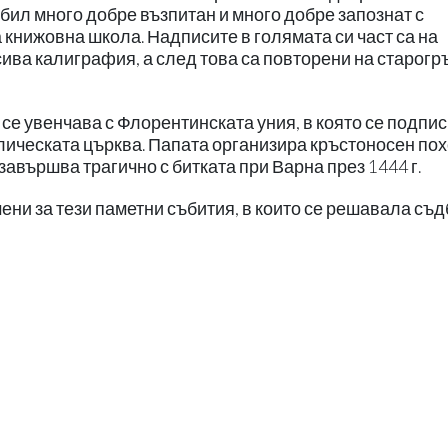
 бил много добре възпитан и много добре запознат с
книжовна школа. Надписите в голямата си част са на
ива калиграфия, а след това са повторени на старогр
се увенчава с Флорентинската уния, в която се подпи
ическата църква. Папата организира кръстоносен по
авършва трагично с битката при Варна през 1444 г.
ни за тези паметни събития, в които се решавала съд