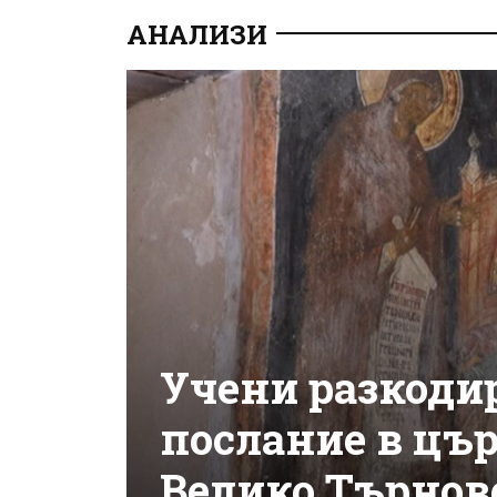
АНАЛИЗИ
Учени разкоди
послание в цъ
Велико Търнов