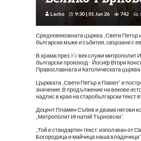
Lacho
9:30 | 01 Jun 26
742
Средновековната църква „Свети Петър и
български мъже и събития, свързани с 
В храма през XV век служи митрополит И
български произход - Йосиф Втори Конс
Православната и Католическата църква 
Църквата „Свети Петър и Павел" е постро
значение. В продължение на векове ист
надпис в края на старобългарски текст в
Доцент Пламен Събев и двама негови кол
„Митрополит Игнатий Търновски".
„Той е стандартен текст, използван от С
Богородица и майчица наша владичица", 