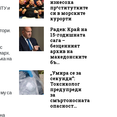
изнесоха
пр*ститутките
ВТУ и
си в морските
курорти
Радев: Край на
тори.
15-годишната
сага –
безценният
 с
архив на
иарх,
македонските
ъка на
бъ...
„Умира се за
секунди“:
Токсиколог
предупреди
 му са
за
смъртоносната
опасност...
 на