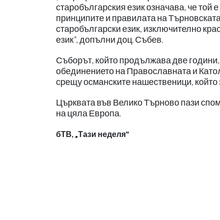
старобългарския език означава, че той е
принципите и правилата на Търновската 
старобългарски език, изключително крас
език", допълни доц. Събев.
Съборът, който продължава две години, 
обединението на Православната и Катол
срещу османските нашественици, който з
Църквата във Велико Търново пази споме
на цяла Европа.
бТВ, „Тази неделя"