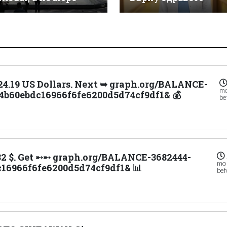
,824.19 US Dollars. Next ➥ graph.org/BALANCE-
m
4b60ebdc16966f6fe6200d5d74cf9df1& 💰
be
1.82 $. Get ➸➸ graph.org/BALANCE-3682444-
mo
16966f6fe6200d5d74cf9df1& 📊
bef