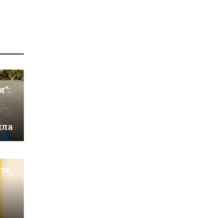
и“:
ила
те,