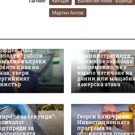
Тагове:
Килъри
Валентин Янев - Бореца
Мартин Антов
Д-р Християн
Даскалов, експерт п
киберсигурност:
носът на ток е
Неоторизираният
корден, АЕЦ
достъп до
озлодуй“ работи
административни
рмално въпреки
мрежи не означава
ските нива на
непременно, че е
нав, увери
имало изтичане на
ергийният
данни или мащабн
нистър
хакерска атака
мира се за секунди“:
Георги Клисурски:
ксиколог
Инвестиционната
едупреди за
програма за
ъртоносната
общинските проект