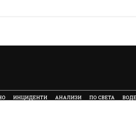
НО
ИНЦИДЕНТИ
АНАЛИЗИ
ПО СВЕТА
ВОД
ялото съдържание на Crimes.BG без
© 20
е забранено.
И
ОБЩИ УСЛОВИЯ
ПОЛИТИКА ЗА ПОВЕРИТЕЛНОСТ
ПО