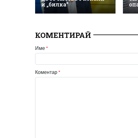
и „билка“
оп
КОМЕНТИРАЙ
Име
*
Коментар
*