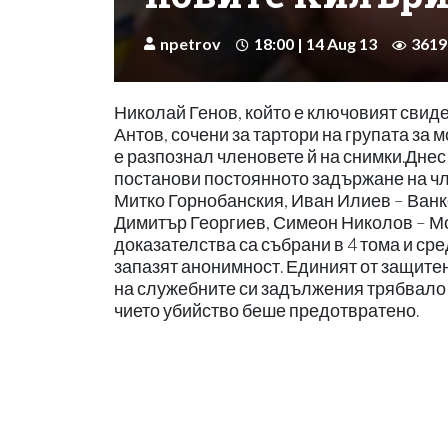
npetrov
18:00 | 14 Aug 13
3619
Николай Генов, който е ключовият свид
Антов, сочени за тартори на групата за 
е разпознал членовете й на снимки.Дне
постанови постоянното задържане на чл
Митко Горнобанския, Иван Илиев – Ванк
Димитър Георгиев, Симеон Николов – М
доказателства са събрани в 4 тома и ср
запазят анонимност. Единият от защите
на служебните си задължения трябвало 
чието убийство беше предотвратено.