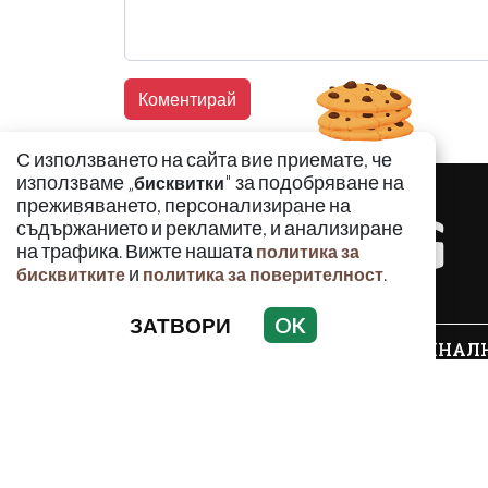
С използването на сайта вие приемате, че
използваме „
" за подобряване на
бисквитки
преживяването, персонализиране на
съдържанието и рекламите, и анализиране
на трафика. Вижте нашата
политика за
и
.
бисквитките
политика за поверителност
ЗАТВОРИ
OK
КРИМИНАЛ
Използването и публикуването на част или ц
разрешение на Медийна група Асмара ЕООД 
РЕКЛАМА
КОНТАКТ