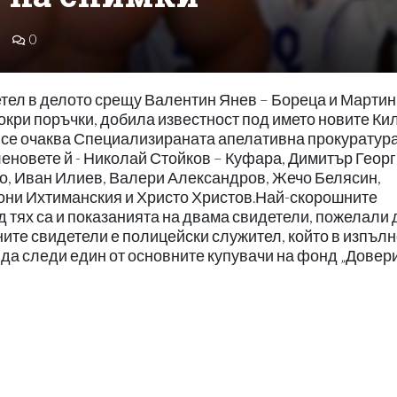
0
етел в делото срещу Валентин Янев – Бореца и Мартин
мокри поръчки, добила известност под името новите Ки
с се очаква Специализираната апелативна прокуратур
еновете й - Николай Стойков – Куфара, Димитър Георг
о, Иван Илиев, Валери Александров, Жечо Белясин,
они Ихтиманския и Христо Христов.Най-скорошните
ед тях са и показанията на двама свидетели, пожелали 
ните свидетели е полицейски служител, който в изпъл
да следи един от основните купувачи на фонд „Довери