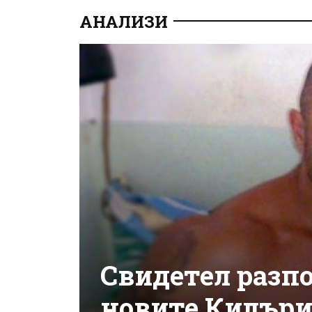
АНАЛИЗИ
Свидетел разпо
новите Килъри