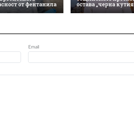
асност от фентанила
остава „черна кутия
Email