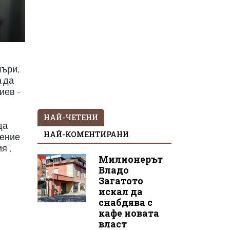
лъри,
а да
иев –
НАЙ-ЧЕТЕНИ
да
НАЙ-КОМЕНТИРАНИ
нение
я“,
Милионерът
Владо
Загатото
искал да
снабдява с
кафе новата
власт