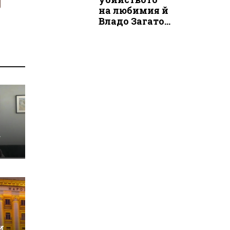
на любимия й
Владо Загато...
о
а
и