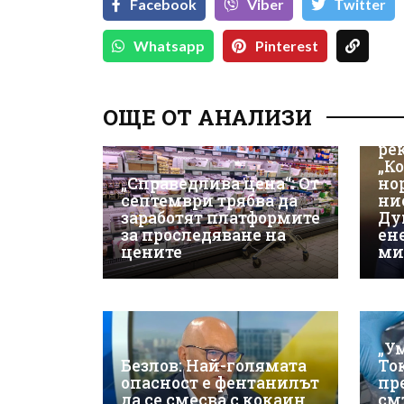
Facebook
Viber
Тwitter
Whatsapp
Pinterest
ОЩЕ ОТ АНАЛИЗИ
Из
ре
„К
„Справедлива цена“: От
но
септември трябва да
ни
заработят платформите
Ду
за проследяване на
ен
цените
ми
„У
Безлов: Най-голямата
То
опасност е фентанилът
пр
да се смесва с кокаин
см