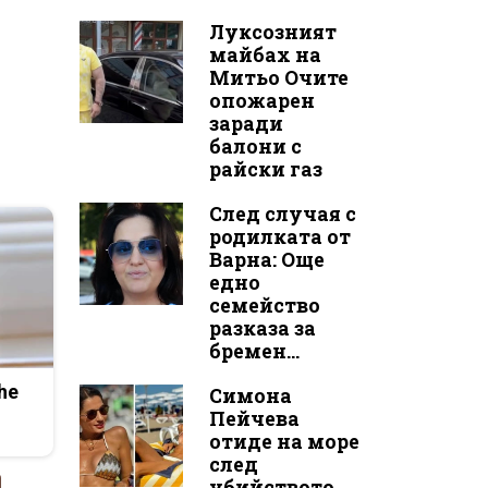
Луксозният
майбах на
Митьо Очите
опожарен
заради
балони с
райски газ
След случая с
родилката от
Варна: Още
едно
семейство
разказа за
бремен...
he
Симона
Пейчева
отиде на море
след
убийството